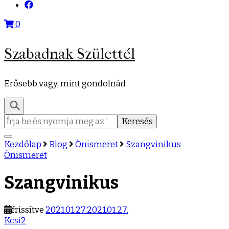
0
Szabadnak Születtél
Erősebb vagy, mint gondolnád
Keresés:
Kezdőlap
Blog
Önismeret
Szangvinikus
Önismeret
Szangvinikus
frissítve
2021.01.27.
2021.01.27.
Kcsi2