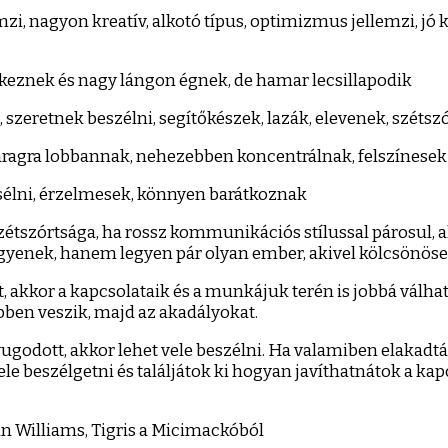
i, nagyon kreatív, alkotó típus, optimizmus jellemzi, jó ke
keznek és nagy lángon égnek, de hamar lecsillapodik
szeretnek beszélni, segítőkészek, lazák, elevenek, szétsz
ragra lobbannak, nehezebben koncentrálnak, felszínesek 
esélni, érzelmesek, könnyen barátkoznak
étszórtsága, ha rossz kommunikációs stílussal párosul, akko
 legyenek, hanem legyen pár olyan ember, akivel kölcsönö
 akkor a kapcsolataik és a munkájuk terén is jobbá válha
ben veszik, majd az akadályokat.
odott, akkor lehet vele beszélni. Ha valamiben elakadtál, t
ele beszélgetni és találjátok ki hogyan javíthatnátok a kap
bin Williams, Tigris a Micimackóból