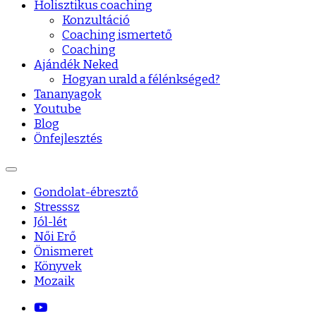
Holisztikus coaching
Konzultáció
Coaching ismertető
Coaching
Ajándék Neked
Hogyan urald a félénkséged?
Tananyagok
Youtube
Blog
Önfejlesztés
Gondolat-ébresztő
Stresssz
Jól-lét
Női Erő
Önismeret
Könyvek
Mozaik