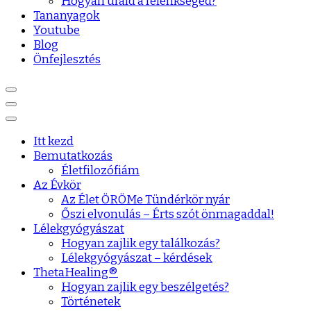
Hogyan urald a félénkséged?
Tananyagok
Youtube
Blog
Önfejlesztés
Itt kezd
Bemutatkozás
Életfilozófiám
Az Évkör
Az Élet ÖRÖMe Tündérkör nyár
Őszi elvonulás – Érts szót önmagaddal!
Lélekgyógyászat
Hogyan zajlik egy találkozás?
Lélekgyógyászat – kérdések
ThetaHealing®
Hogyan zajlik egy beszélgetés?
Történetek