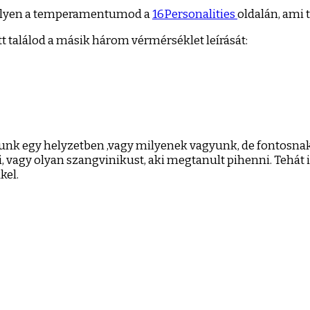
 milyen a temperamentumod a
16Personalities
oldalán, ami 
itt találod a másik három vérmérséklet leírását:
k egy helyzetben ,vagy milyenek vagyunk, de fontosnak 
i, vagy olyan szangvinikust, aki megtanult pihenni. Tehát
kel.