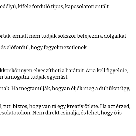
délyű, kifele forduló típus, kapcsolatorientált,
órtak, emiatt nem tudják sokszor befejezni a dolgaikat
és előfordul, hogy fegyelmezetlenek
r könnyen elveszítheti a barátait. Arra kell figyelnie,
sen támogatni tudják egymást.
tnak. Ha megtanulják, hogyan éljék meg a dühüket úgy,
uti biztos, hogy van rá egy kreatív ötlete. Ha azt érzed,
csolatotokon. Nem direkt csinálja, és lehet, hogy ő is