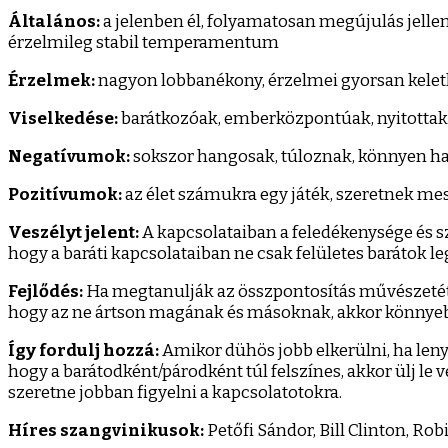
Általános:
a jelenben él, folyamatosan megújulás jellemz
érzelmileg stabil temperamentum
Érzelmek:
nagyon lobbanékony, érzelmei gyorsan kelet
Viselkedése:
barátkozóak, emberközpontúak, nyitottak, 
Negatívumok:
sokszor hangosak, túloznak, könnyen ha
Pozitívumok:
az élet számukra egy játék, szeretnek m
Veszélyt jelent:
A kapcsolataiban a feledékenysége és sz
hogy a baráti kapcsolataiban ne csak felületes barátok
Fejlődés:
Ha megtanulják az összpontosítás művészetét,
hogy az ne ártson magának és másoknak, akkor könnyeb
Így fordulj hozzá:
Amikor dühös jobb elkerülni, ha lenyug
hogy a barátodként/párodként túl felszínes, akkor ülj le v
szeretne jobban figyelni a kapcsolatotokra.
Híres szangvinikusok:
Petőfi Sándor, Bill Clinton, Ro