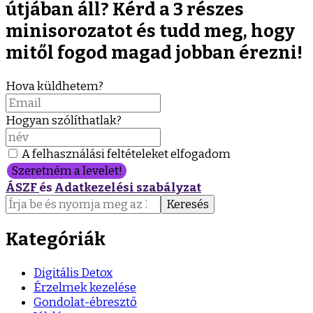
útjában áll? Kérd a 3 részes
minisorozatot és tudd meg, hogy
mitől fogod magad jobban érezni!
Hova küldhetem?
Hogyan szólíthatlak?
A felhasználási feltételeket elfogadom
Szeretném a levelet!
ÁSZF
és
Adatkezelési szabályzat
Keresés:
Kategóriák
Digitális Detox
Érzelmek kezelése
Gondolat-ébresztő