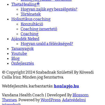
ThetaHealing®
Hogyan zajlik egy beszélgetés?
Történetek
Holisztikus coaching
Konzultáció
Coaching ismertető
Coaching
Ajándék Neked
Hogyan urald a félénkséged?
Tananyagok
Youtube
Blog
Önfejlesztés
© Copyright 2024 Szabadnak Születtél By Kövesdi
Csilla Írisz. Minden jog fenntartva.
Webfejlesztés, karbantartás:
honlapjo.hu
Vandana Health Coach | Developed By
Blossom
Themes
. Powered by
WordPress
.
Adatvédelmi
irányelvek