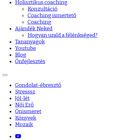
Holisztikus coaching
Konzultáció
Coaching ismertető
Coaching
Ajándék Neked
Hogyan urald a félénkséged?
Tananyagok
Youtube
Blog
Önfejlesztés
Gondolat-ébresztő
Stresssz
Jól-lét
Női Erő
Önismeret
Könyvek
Mozaik