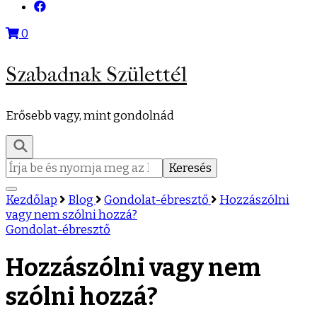
0
Szabadnak Születtél
Erősebb vagy, mint gondolnád
Keresés:
Kezdőlap
Blog
Gondolat-ébresztő
Hozzászólni
vagy nem szólni hozzá?
Gondolat-ébresztő
Hozzászólni vagy nem
szólni hozzá?