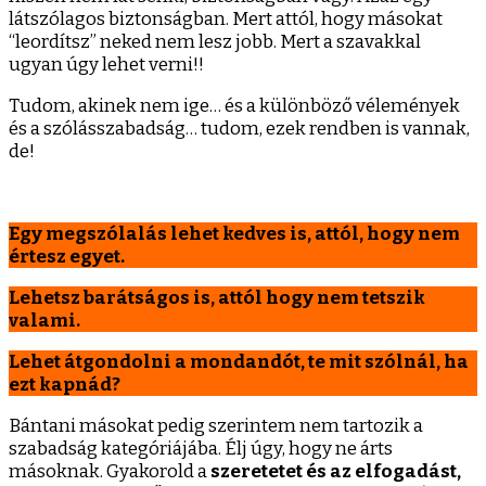
látszólagos biztonságban. Mert attól, hogy másokat
“leordítsz” neked nem lesz jobb. Mert a szavakkal
ugyan úgy lehet verni!!
Tudom, akinek nem ige… és a különböző vélemények
és a szólásszabadság… tudom, ezek rendben is vannak,
de!
Egy megszólalás lehet kedves is, attól, hogy nem
értesz egyet.
Lehetsz barátságos is, attól hogy nem tetszik
valami.
Lehet átgondolni a mondandót, te mit szólnál, ha
ezt kapnád?
Bántani másokat pedig szerintem nem tartozik a
szabadság kategóriájába. Élj úgy, hogy ne árts
másoknak. Gyakorold a
szeretetet és az elfogadást,