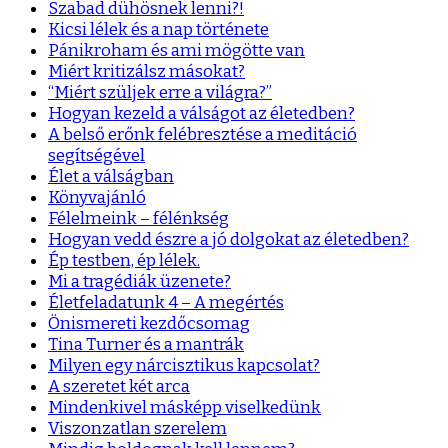
Szabad dühösnek lenni?!
Kicsi lélek és a nap története
Pánikroham és ami mögötte van
Miért kritizálsz másokat?
“Miért szüljek erre a világra?”
Hogyan kezeld a válságot az életedben?
A belső erőnk felébresztése a meditáció
segítségével
Élet a válságban
Könyvajánló
Félelmeink – félénkség
Hogyan vedd észre a jó dolgokat az életedben?
Ép testben, ép lélek.
Mi a tragédiák üzenete?
Életfeladatunk 4 – A megértés
Önismereti kezdőcsomag
Tina Turner és a mantrák
Milyen egy nárcisztikus kapcsolat?
A szeretet két arca
Mindenkivel másképp viselkedünk
Viszonzatlan szerelem