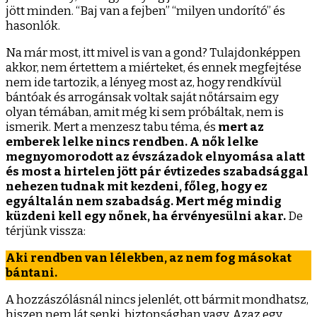
jött minden. “Baj van a fejben” “milyen undorító” és
hasonlók.
Na már most, itt mivel is van a gond? Tulajdonképpen
akkor, nem értettem a miérteket, és ennek megfejtése
nem ide tartozik, a lényeg most az, hogy rendkívül
bántóak és arrogánsak voltak saját nőtársaim egy
olyan témában, amit még ki sem próbáltak, nem is
ismerik. Mert a menzesz tabu téma, és
mert az
emberek lelke nincs rendben.
A nők lelke
megnyomorodott az évszázadok elnyomása alatt
és most a hirtelen jött pár évtizedes szabadsággal
nehezen tudnak mit kezdeni, főleg, hogy ez
egyáltalán nem szabadság. Mert még mindig
küzdeni kell egy nőnek, ha érvényesülni akar.
De
térjünk vissza:
Aki rendben van lélekben, az nem fog másokat
bántani.
A hozzászólásnál nincs jelenlét, ott bármit mondhatsz,
hiszen nem lát senki, biztonságban vagy. Azaz egy