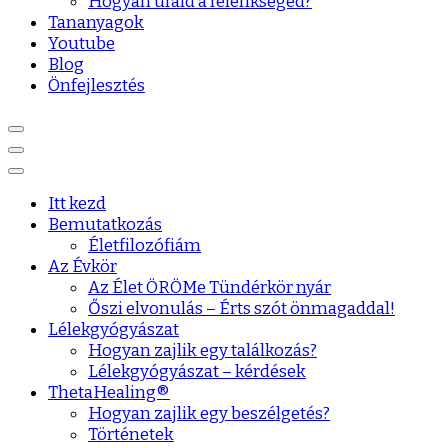
Hogyan urald a félénkséged?
Tananyagok
Youtube
Blog
Önfejlesztés
Itt kezd
Bemutatkozás
Életfilozófiám
Az Évkör
Az Élet ÖRÖMe Tündérkör nyár
Őszi elvonulás – Érts szót önmagaddal!
Lélekgyógyászat
Hogyan zajlik egy találkozás?
Lélekgyógyászat – kérdések
ThetaHealing®
Hogyan zajlik egy beszélgetés?
Történetek