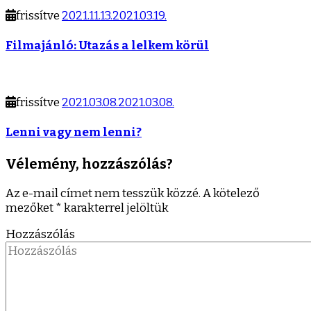
frissítve
2021.11.13.
2021.03.19.
Filmajánló: Utazás a lelkem körül
frissítve
2021.03.08.
2021.03.08.
Lenni vagy nem lenni?
Vélemény, hozzászólás?
Az e-mail címet nem tesszük közzé.
A kötelező
mezőket
*
karakterrel jelöltük
Hozzászólás