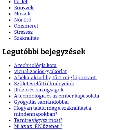
Jól-lét
Könyvek
Mozaik
Női Erő
Önismeret
Stresssz
Szakralitás
Legutóbbi bejegyzések
A technológia kora
Vizualizációs gyakorlat
A béka, aki addig tűrt, míg kipurcant.
Születés előtti élményeink
Illúzió és hazugságok
A technológia és az ember kapcsolata
Gyógyítás sámándobbal
Hogyan találd meg a szakralitást a
mindennapokban?
Te mire vágysz most?
Mi az az “ÉN üzenet”?