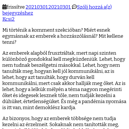
Hozzás
frissítve
2021.03.01.
2021.03.01.
Szólj hozzá a(z)
vagy
bejegyzéshez
nem
Kcsi2
szólni
Mi történik a komment szekcióban? Miért esnek
hozzá?
egymásnak az emberek a hozzászólásnál? Mit kellene
tenni?
Az emberek alapból frusztráltak, mert napi szinten
különböző gondokkal kell megküzdeniük. Lehet, hogy
nem tudnak beszélgetni másokkal. Lehet, hogy nem
tanulták meg, hogyan kell jól kommunikálni, az is
lehet, hogy azt tanulták, hogy durván kell
kommunikálni, mert csak akkor hallják meg őket. Az is
lehet, hogy a lelkük mélyén a téma nagyon megérinti
őket és idegesek lesznek tőle, nem tudják kezelni a
dühüket, értetlenségüket. És még a pandémia nyomása
is itt van, mint demoklész kardja.
Az bizonyos, hogy az emberek többsége nem tudja
kezelni az érzelmeit. Sokaknak nem tanították meg,