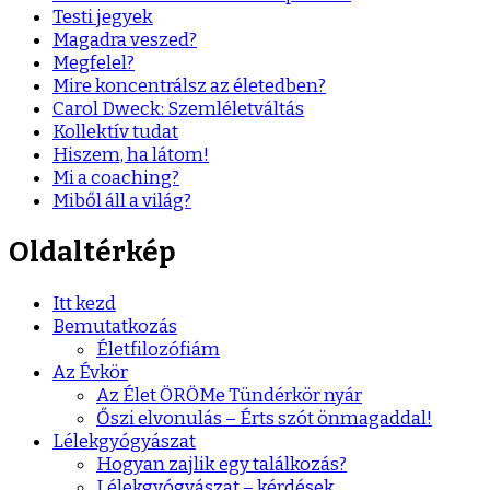
Testi jegyek
Magadra veszed?
Megfelel?
Mire koncentrálsz az életedben?
Carol Dweck: Szemléletváltás
Kollektív tudat
Hiszem, ha látom!
Mi a coaching?
Miből áll a világ?
Oldaltérkép
Itt kezd
Bemutatkozás
Életfilozófiám
Az Évkör
Az Élet ÖRÖMe Tündérkör nyár
Őszi elvonulás – Érts szót önmagaddal!
Lélekgyógyászat
Hogyan zajlik egy találkozás?
Lélekgyógyászat – kérdések