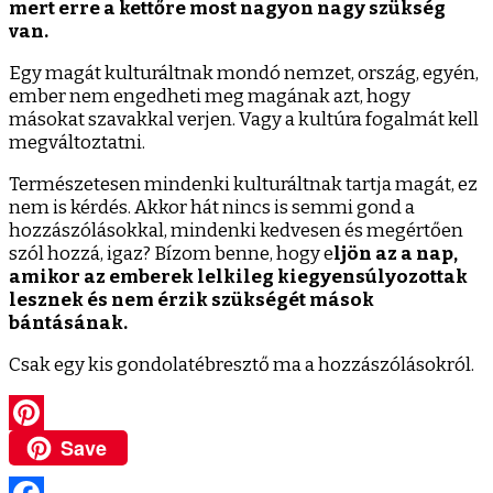
mert erre a kettőre most nagyon nagy szükség
van.
Egy magát kulturáltnak mondó nemzet, ország, egyén,
ember nem engedheti meg magának azt, hogy
másokat szavakkal verjen. Vagy a kultúra fogalmát kell
megváltoztatni.
Természetesen mindenki kulturáltnak tartja magát, ez
nem is kérdés. Akkor hát nincs is semmi gond a
hozzászólásokkal, mindenki kedvesen és megértően
szól hozzá, igaz? Bízom benne, hogy e
ljön az a nap,
amikor az emberek lelkileg kiegyensúlyozottak
lesznek és nem érzik szükségét mások
bántásának.
Csak egy kis gondolatébresztő ma a hozzászólásokról.
Save
Pinterest