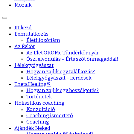
Mozaik
Itt kezd
Bemutatkozás
Életfilozófiám
Az Évkör
Az Élet ÖRÖMe Tündérkör nyár
Őszi elvonulás – Érts szót önmagaddal!
Lélekgyógyászat
Hogyan zajlik egy találkozás?
Lélekgyógyászat – kérdések
ThetaHealing®
Hogyan zajlik egy beszélgetés?
Történetek
Holisztikus coaching
Konzultáció
Coaching ismertető
Coaching
Ajándék Neked