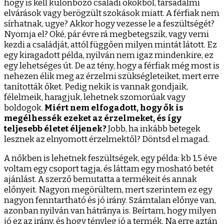
hogy is kell különböző családi okokból, társadalmi
elvárások vagy berögzült szokások miatt. A férfiak nem
sírhatnak, ugye? Akkor hogy vezesse le a feszültségét?
Nyomja el? Oké, pár évre rá megbetegszik, vagy verni
kezdi a családját, attól függően milyen mintát látott. Ez
egy kiragadott példa, nyilván nem igaz mindenkire, ez
egy lehetséges út. De az tény, hogy a férfiak még most is
nehezen élik meg az érzelmi szükségleteiket, mert erre
tanították őket. Pedig nekik is vannak gondjaik,
félelmeik, haragjuk, lehetnek szomorúak vagy
boldogok.
Miért nem elfogadott, hogy ők is
megélhessék ezeket az érzelmeket, és így
teljesebb életet éljenek?
Jobb, ha inkább betegek
lesznek az elnyomott érzelmektől? Döntsd el magad.
A nőkben is lehetnek feszültségek, egy példa: kb 1,5 éve
voltam egy csoport tagja, és láttam egy mosható betét
ajánlást. A szerző bemutatta a termékeit és annak
előnyeit. Nagyon megörültem, mert szerintem ez egy
nagyon fenntartható és jó irány. Számtalan előnye van,
azonban nyilván van hátránya is. Beírtam, hogy milyen
jó ez az irány, és hogy tényleg jó a termék. Na erre aztán