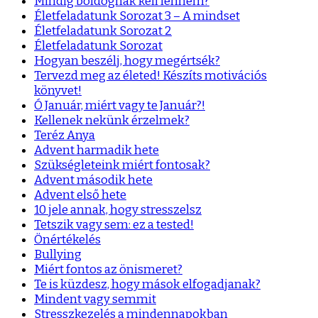
Mindig boldognak kell lennem?
Életfeladatunk Sorozat 3 – A mindset
Életfeladatunk Sorozat 2
Életfeladatunk Sorozat
Hogyan beszélj, hogy megértsék?
Tervezd meg az életed! Készíts motivációs
könyvet!
Ó Január, miért vagy te Január?!
Kellenek nekünk érzelmek?
Teréz Anya
Advent harmadik hete
Szükségleteink miért fontosak?
Advent második hete
Advent első hete
10 jele annak, hogy stresszelsz
Tetszik vagy sem: ez a tested!
Önértékelés
Bullying
Miért fontos az önismeret?
Te is küzdesz, hogy mások elfogadjanak?
Mindent vagy semmit
Stresszkezelés a mindennapokban