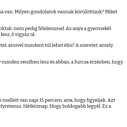
ása van. Milyen gondolatok vannak körülöttünk? Miket
zoktak, nem pedig félelemmel. Az anya a gyermekét
esz, ő vigyáz rá.
et, amivel mindent túl lehet élni? A szeretet, amely
ogy minden rendben lesz és abban, a furcsa érzésben, hogy
llett van napi 15 percem, arra, hogy figyeljek. Azt
elyretenni. Hétköznap. Hogy boldogabb legyél. Ez a