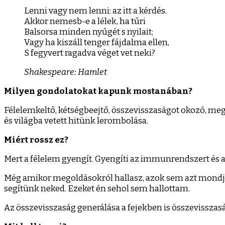
nem
Lenni vagy nem lenni: az itt a kérdés.
lenni?
Akkor nemesb-e a lélek, ha tűri
Balsorsa minden nyűgét s nyilait;
Vagy ha kiszáll tenger fájdalma ellen,
S fegyvert ragadva véget vet neki?
Shakespeare: Hamlet
Milyen gondolatokat kapunk mostanában?
Félelemkeltő, kétségbeejtő, összevisszaságot okozó, me
és világba vetett hitünk lerombolása.
Miért rossz ez?
Mert a félelem gyengít. Gyengíti az immunrendszert és a l
Még amikor megoldásokról hallasz, azok sem azt mondják
segítünk neked. Ezeket én sehol sem hallottam.
Az összevisszaság generálása a fejekben is összevisszas