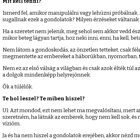
Mit kell tenni?
Ismerd fel, amikor manipulálni vagy lehúzni próbálnak.
sugallnak ezek a gondolatok? Milyen érzéseket váltanak 
Ha a szeretet nem jelenik, meg sehol sem akkor vedd és
mikor beteg lágyan tartja, hoz neki inni, enni, ha kell, be
Nem látom a gondoskodás, az önzetlen tetteket, csak félel
megmentette az embereket a háborúkban, nyomorban, 
Nem ez az első válság a világban és csak azok élték túl a
a dolgok mindenképp helyrejönnek.
Ők a túlélők.
Te hol leszel? Te miben hiszel?
UI: Azt mondod, ezt nem lehet ma megvalósítani, mert an
szeretném, ha látnák az emberek, hogy nem kell sok, és 
vízióm.
Ja és ha nem hiszel a gondolatok erejében, akkor nézd m