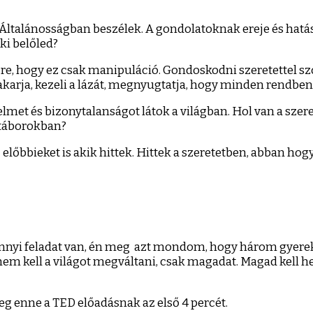
 Általánosságban beszélek. A gondolatoknak ereje és hat
ki belőled?
zre, hogy ez csak manipuláció. Gondoskodni szeretettel s
takarja, kezeli a lázát, megnyugtatja, hogy minden rendben l
met és bizonytalanságot látok a világban. Hol van a szeret
táborokban?
z előbbieket is akik hittek. Hittek a szeretetben, abban h
nyi feladat van, én meg azt mondom, hogy három gyerek me
nem kell a világot megváltani, csak magadat. Magad kell h
eg enne a TED előadásnak az első 4 percét.