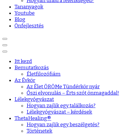
Hogyan urald a félénkséged?
Tananyagok
Youtube
Blog
Önfejlesztés
Itt kezd
Bemutatkozás
Életfilozófiám
Az Évkör
Az Élet ÖRÖMe Tündérkör nyár
Őszi elvonulás – Érts szót önmagaddal!
Lélekgyógyászat
Hogyan zajlik egy találkozás?
Lélekgyógyászat – kérdések
ThetaHealing®
Hogyan zajlik egy beszélgetés?
Történetek