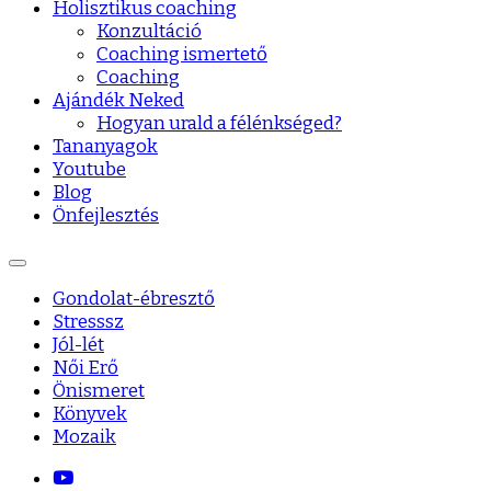
Holisztikus coaching
Konzultáció
Coaching ismertető
Coaching
Ajándék Neked
Hogyan urald a félénkséged?
Tananyagok
Youtube
Blog
Önfejlesztés
Gondolat-ébresztő
Stresssz
Jól-lét
Női Erő
Önismeret
Könyvek
Mozaik