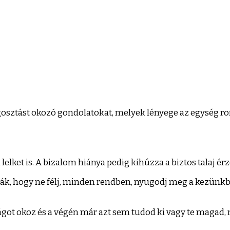
gosztást okozó gondolatokat, melyek lényege az egység r
elket is. A bizalom hiánya pedig kihúzza a biztos talaj érz
, hogy ne félj, minden rendben, nyugodj meg a kezünkben 
ágot okoz és a végén már azt sem tudod ki vagy te magad,