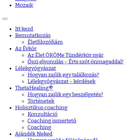
Mozaik
Itt kezd
Bemutatkozás
Életfilozófiám
Az Évkör
Az Élet ÖRÖMe Tündérkör nyár
Őszi elvonulás – Érts szót önmagaddal!
Lélekgyógyászat
Hogyan zajlik egy találkozás?
Lélekgyógyászat – kérdések
ThetaHealing®
Hogyan zajlik egy beszélgetés?
Történetek
Holisztikus coaching
Konzultáció
Coaching ismertető
Coaching
Ajándék Neked