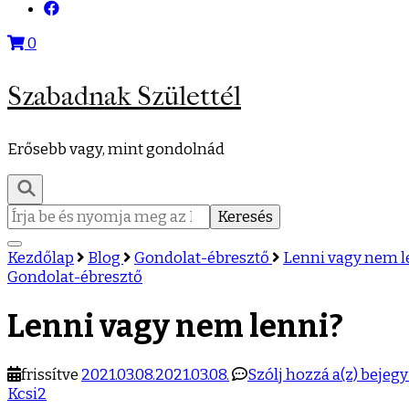
0
Szabadnak Születtél
Erősebb vagy, mint gondolnád
Keresés:
Kezdőlap
Blog
Gondolat-ébresztő
Lenni vagy nem l
Gondolat-ébresztő
Lenni vagy nem lenni?
Lenni
frissítve
2021.03.08.
2021.03.08.
Szólj hozzá a(z)
bejeg
vagy
Kcsi2