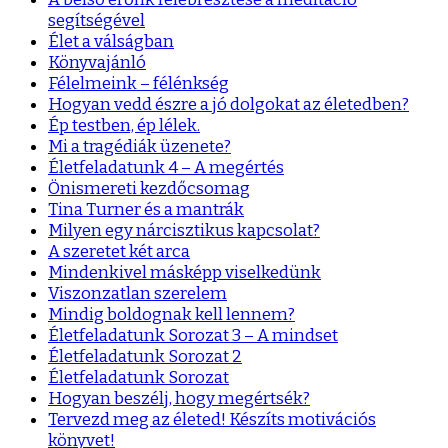
segítségével
Élet a válságban
Könyvajánló
Félelmeink – félénkség
Hogyan vedd észre a jó dolgokat az életedben?
Ép testben, ép lélek.
Mi a tragédiák üzenete?
Életfeladatunk 4 – A megértés
Önismereti kezdőcsomag
Tina Turner és a mantrák
Milyen egy nárcisztikus kapcsolat?
A szeretet két arca
Mindenkivel másképp viselkedünk
Viszonzatlan szerelem
Mindig boldognak kell lennem?
Életfeladatunk Sorozat 3 – A mindset
Életfeladatunk Sorozat 2
Életfeladatunk Sorozat
Hogyan beszélj, hogy megértsék?
Tervezd meg az életed! Készíts motivációs
könyvet!