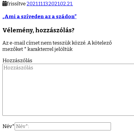
frissítve
2021.11.13.
2021.02.21.
„Ami a szíveden az a szádon”
Vélemény, hozzászólás?
Az e-mail címet nem tesszük közzé.
A kötelező
mezőket
*
karakterrel jelöltük
Hozzászólás
Név
*