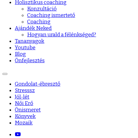
Holisztikus coaching
Konzultáció
Coaching ismertető
Coaching
Ajándék Neked
Hogyan urald a félénkséged?
Tananyagok
Youtube
Blog
Önfejlesztés
Gondolat-ébresztő
Stresssz
Jól-lét
Női Erő
Önismeret
Könyvek
Mozaik