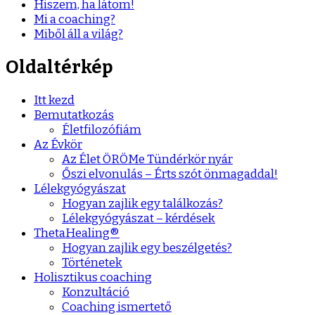
Hiszem, ha látom!
Mi a coaching?
Miből áll a világ?
Oldaltérkép
Itt kezd
Bemutatkozás
Életfilozófiám
Az Évkör
Az Élet ÖRÖMe Tündérkör nyár
Őszi elvonulás – Érts szót önmagaddal!
Lélekgyógyászat
Hogyan zajlik egy találkozás?
Lélekgyógyászat – kérdések
ThetaHealing®
Hogyan zajlik egy beszélgetés?
Történetek
Holisztikus coaching
Konzultáció
Coaching ismertető