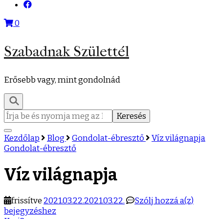
0
Szabadnak Születtél
Erősebb vagy, mint gondolnád
Keresés:
Kezdőlap
Blog
Gondolat-ébresztő
Víz világnapja
Gondolat-ébresztő
Víz világnapja
Víz
frissítve
2021.03.22.
2021.03.22.
Szólj hozzá a(z)
világn
bejegyzéshez