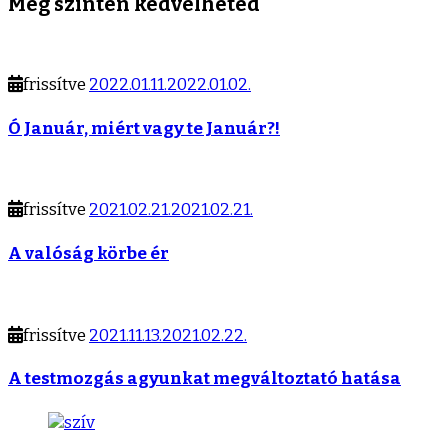
Még szintén kedvelheted
frissítve
2022.01.11.
2022.01.02.
Ó Január, miért vagy te Január?!
frissítve
2021.02.21.
2021.02.21.
A valóság körbe ér
frissítve
2021.11.13.
2021.02.22.
A testmozgás agyunkat megváltoztató hatása