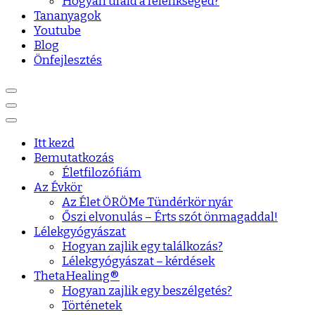
Hogyan urald a félénkséged?
Tananyagok
Youtube
Blog
Önfejlesztés
Itt kezd
Bemutatkozás
Életfilozófiám
Az Évkör
Az Élet ÖRÖMe Tündérkör nyár
Őszi elvonulás – Érts szót önmagaddal!
Lélekgyógyászat
Hogyan zajlik egy találkozás?
Lélekgyógyászat – kérdések
ThetaHealing®
Hogyan zajlik egy beszélgetés?
Történetek