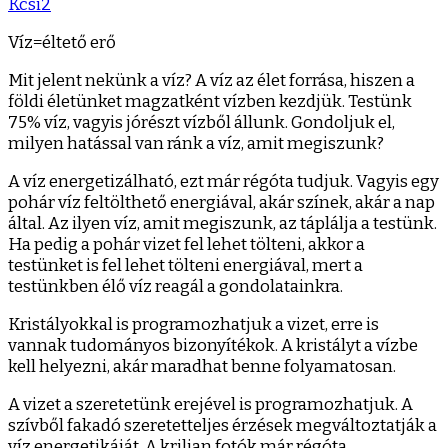
Kcsi2
Víz=éltető erő
Mit jelent nekünk a víz? A víz az élet forrása, hiszen a
földi életünket magzatként vízben kezdjük. Testünk
75% víz, vagyis jórészt vízből állunk. Gondoljuk el,
milyen hatással van ránk a víz, amit megiszunk?
A víz energetizálható, ezt már régóta tudjuk. Vagyis egy
pohár víz feltölthető energiával, akár színek, akár a nap
által. Az ilyen víz, amit megiszunk, az táplálja a testünk.
Ha pedig a pohár vizet fel lehet tölteni, akkor a
testünket is fel lehet tölteni energiával, mert a
testünkben élő víz reagál a gondolatainkra.
Kristályokkal is programozhatjuk a vizet, erre is
vannak tudományos bizonyítékok. A kristályt a vízbe
kell helyezni, akár maradhat benne folyamatosan.
A vizet a szeretetünk erejével is programozhatjuk. A
szívből fakadó szeretetteljes érzések megváltoztatják a
víz energetikáját. A krilian fotók már régóta