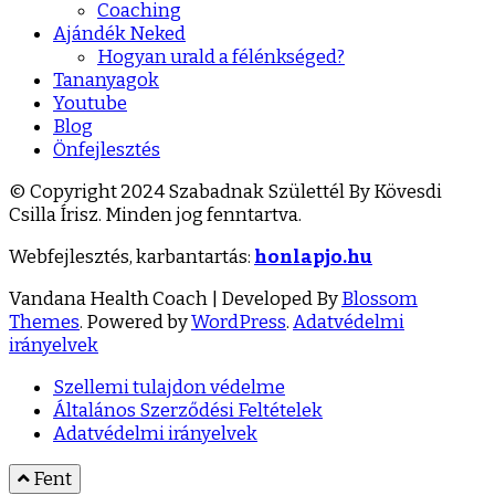
Coaching
Ajándék Neked
Hogyan urald a félénkséged?
Tananyagok
Youtube
Blog
Önfejlesztés
© Copyright 2024 Szabadnak Születtél By Kövesdi
Csilla Írisz. Minden jog fenntartva.
Webfejlesztés, karbantartás:
honlapjo.hu
Vandana Health Coach | Developed By
Blossom
Themes
. Powered by
WordPress
.
Adatvédelmi
irányelvek
Szellemi tulajdon védelme
Általános Szerződési Feltételek
Adatvédelmi irányelvek
Fent