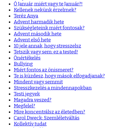
Ó Január, miért vagy te Január?!
Kellenek nekünk érzelmek?
Teréz Anya
Advent harmadik hete
Szükségleteink miért fontosak?
Advent második hete
Advent első hete
10 jele annak, hogy stresszelsz
Tetszik vagy sem: ez a tested!
Önértékelés
Bullying
Miért fontos az önismeret?
Te is küzdesz, hogy mások elfogadjanak?
Mindent vagy semmit
Stresszkezelés a mindennapokban
Testi jegyek
Magadra veszed?
Megfelel?
Mire koncentrálsz az életedben?
Carol Dweck: Szemléletváltás
Kollektív tudat