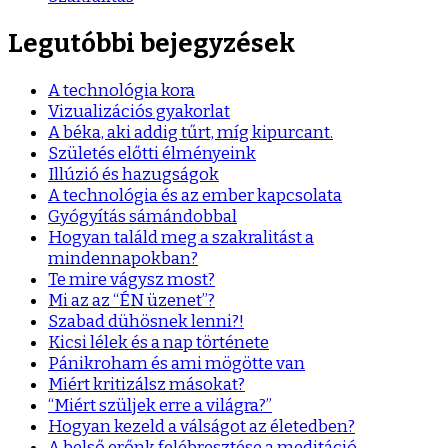
Legutóbbi bejegyzések
A technológia kora
Vizualizációs gyakorlat
A béka, aki addig tűrt, míg kipurcant.
Születés előtti élményeink
Illúzió és hazugságok
A technológia és az ember kapcsolata
Gyógyítás sámándobbal
Hogyan találd meg a szakralitást a
mindennapokban?
Te mire vágysz most?
Mi az az “ÉN üzenet”?
Szabad dühösnek lenni?!
Kicsi lélek és a nap története
Pánikroham és ami mögötte van
Miért kritizálsz másokat?
“Miért szüljek erre a világra?”
Hogyan kezeld a válságot az életedben?
A belső erőnk felébresztése a meditáció