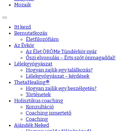
Mozaik
Itt kezd
Bemutatkozás
Életfilozófiám
Az Évkör
Az Élet ÖRÖMe Tündérkör nyár
Őszi elvonulás – Érts szót önmagaddal!
Lélekgyógyászat
Hogyan zajlik egy találkozás?
Lélekgyógyászat – kérdések
ThetaHealing®
Hogyan zajlik egy beszélgetés?
Történetek
Holisztikus coaching
Konzultáció
Coaching ismertető
Coaching
Ajándék Neked