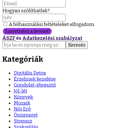
Hogyan szólíthatlak?
A felhasználási feltételeket elfogadom
Szeretném a levelet!
ÁSZF
és
Adatkezelési szabályzat
Keresés:
Kategóriák
Digitális Detox
Érzelmek kezelése
Gondolat-ébresztő
Jól-lét
Könyvek
Mozaik
Női Erő
Önismeret
Stresssz
Szakralitás