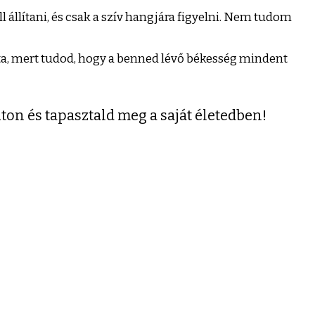
l állítani, és csak a szív hangjára figyelni. Nem tudom
atta, mert tudod, hogy a benned lévő békesség mindent
úton és tapasztald meg a saját életedben!