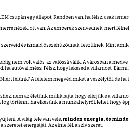
met
EM csupán egy állapot. Rendben van, ha félsz, csak ismerd 
ben
merre nézek, ott van. Az emberek szenvednek, mert félnek.
a. A szerveid és izmaid összehúzódnak, feszülnek. Mint am
ddig nem volt valós, az valóssá válik. A városban a medve
éd, ha autóval mész. Félsz, hogy lekésed a villamost. Bármi 
z? Miért félünk? A félelem megvéd miket a veszélytől, de ha
éshez, nem az életünk múlik rajta, hogy elérjük e a villam
g történni, ha elkésünk a munkahelyről, lehet, hogy épp a
teni. A világ tele van vele,
minden energia, és minde
szeretet energiáját. Az elme fél, a szív szeret.