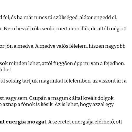
fel, és ha már nincs rá szükséged, akkor engedd el.
 Nem beszél róla senki, mert nem illik, de attól még ott
ikor jön a medve. A medve valós félelem, hiszen nagyobb
 sok minden lehet, attól függően épp mi van a fejedben.
lehet.
 túl sokáig tartjuk magunkat félelemben, az viszont árt a
ost, vagy sem. Csupán a magunk által kreált dolgok
znap a főnök is késik. Az is lehet, hogy azzal egy
nt energia mozgat
. A szeretet energiája elérhető, ott