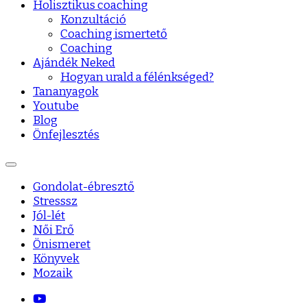
Holisztikus coaching
Konzultáció
Coaching ismertető
Coaching
Ajándék Neked
Hogyan urald a félénkséged?
Tananyagok
Youtube
Blog
Önfejlesztés
Gondolat-ébresztő
Stresssz
Jól-lét
Női Erő
Önismeret
Könyvek
Mozaik