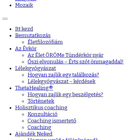
Mozaik
Itt kezd
Bemutatkozás
Életfilozófiám
Az Évkör
Az Élet ÖRÖMe Tündérkör nyár
Őszi elvonulás – Érts szót önmagaddal!
Lélekgyógyászat
Hogyan zajlik egy találkozás?
Lélekgyógyászat – kérdések
ThetaHealing®
Hogyan zajlik egy beszélgetés?
Történetek
Holisztikus coaching
Konzultáció
Coaching ismertető
Coaching
Ajándék Neked