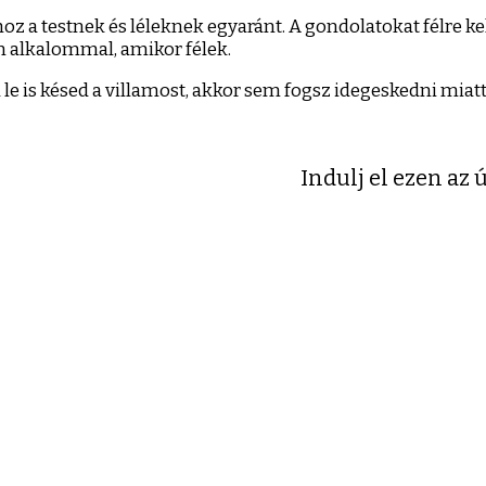
z a testnek és léleknek egyaránt. A gondolatokat félre kel
en alkalommal, amikor félek.
a le is késed a villamost, akkor sem fogsz idegeskedni mi
Indulj el ezen az 