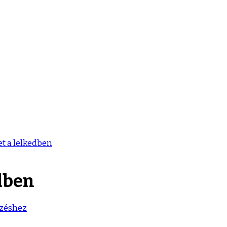
et a lelkedben
edben
zéshez