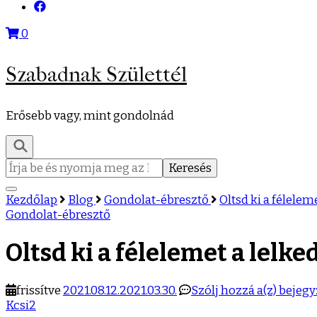
0
Szabadnak Születtél
Erősebb vagy, mint gondolnád
Keresés:
Kezdőlap
Blog
Gondolat-ébresztő
Oltsd ki a félelem
Gondolat-ébresztő
Oltsd ki a félelemet a lelk
Oltsd
frissítve
2021.08.12.
2021.03.30.
Szólj hozzá a(z)
bejegy
ki
Kcsi2