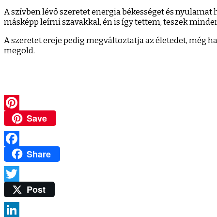
A szívben lévő szeretet energia békességet és nyulamat ho
másképp leírni szavakkal, én is így tettem, teszek mind
A szeretet ereje pedig megváltoztatja az életedet, még h
megold.
Save
Pinterest
Share
Facebook
Post
Twitter