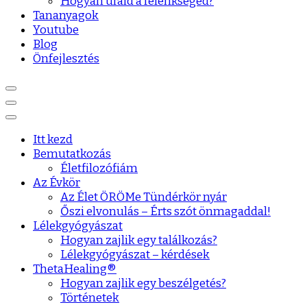
Hogyan urald a félénkséged?
Tananyagok
Youtube
Blog
Önfejlesztés
Itt kezd
Bemutatkozás
Életfilozófiám
Az Évkör
Az Élet ÖRÖMe Tündérkör nyár
Őszi elvonulás – Érts szót önmagaddal!
Lélekgyógyászat
Hogyan zajlik egy találkozás?
Lélekgyógyászat – kérdések
ThetaHealing®
Hogyan zajlik egy beszélgetés?
Történetek