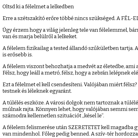
a
Oltsd ki a félelmet a lelkedben
félele
a
Erre a szétszakító erőre többé nincs szükséged. A FÉL-EL
lelked
Úgy érzem hogy a világ jelenleg tele van félelemmel, bár
van és marja belülről a lelkeket.
A félelem fizikailag a tested állandó szűkületben tartj
is erősebb is.
A félelem viszont behozhatja a medvét az életedbe, ami a
Félsz, hogy leáll a metró, félsz, hogy a zebrán lelépnek el
Ezt a félelmet el kell csendesíteni. Valójában miért féls
testnek és léleknek egyaránt.
A túlélés eszköze. A városi dolgok nem tartoznak a túlél
múlnak rajta. Könnyen lehet, hogy valójában semmi sem fo
számodra kellemetlen szituációt „késel le”.
A félelem felismerése után SZERETETET kell magadba gyűj
van mindenhol. Főleg pedig benned. A szív-tér hordozza a 