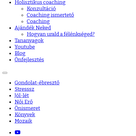
Holisztikus coaching
Konzultáció
Coaching ismertető
Coaching
Ajándék Neked
Hogyan urald a félénkséged?
Tananyagok
Youtube
Blog
Önfejlesztés
Gondolat-ébresztő
Stresssz
Jól-lét
Női Erő
Önismeret
Könyvek
Mozaik