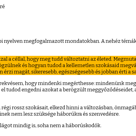
za:
rré
d
ad…
api nyelven megfogalmazott mondatokban. A nehéz témáka
zzal a céllal, hogy meg tudd változtatni az életed. Megmu
ögzülnek és hogyan tudod a kellemetlen szokásaid megvált
an érzi magát, sikeresebb, egészségesebb és jobban érti a saj
e törekvésem, hogy mindenki megérthesse: mindenünk meg v
 és el tudod engedni azokat a berögzült meggyőződéseidet
a régi rossz szokásait, elkezd hinni a változásban, önmagába
 akinek nem lesz szüksége háborúkra és szenvedésre.
a világot mindig is, soha nem a háborúskodók.