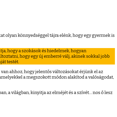
t olyan könnyedséggel tájra elénk, hogy egy gyermek is
tatja, hogy a szokások és hiedelmek, hogyan
oztatni, hogy egy új emberré válj, akinek sokkal jobb
át testét.
an ahhoz, hogy jelentős változásokat érjünk el az
, amelyekkel a megszokott módon alakítod a valóságodat,
n, a világban, kinyitja az elméjét és a szívét… nos ő lesz