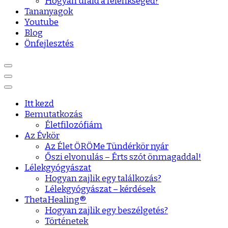
Hogyan urald a félénkséged?
Tananyagok
Youtube
Blog
Önfejlesztés
Itt kezd
Bemutatkozás
Életfilozófiám
Az Évkör
Az Élet ÖRÖMe Tündérkör nyár
Őszi elvonulás – Érts szót önmagaddal!
Lélekgyógyászat
Hogyan zajlik egy találkozás?
Lélekgyógyászat – kérdések
ThetaHealing®
Hogyan zajlik egy beszélgetés?
Történetek