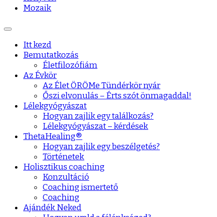
Mozaik
Itt kezd
Bemutatkozás
Életfilozófiám
Az Évkör
Az Élet ÖRÖMe Tündérkör nyár
Őszi elvonulás – Érts szót önmagaddal!
Lélekgyógyászat
Hogyan zajlik egy találkozás?
Lélekgyógyászat – kérdések
ThetaHealing®
Hogyan zajlik egy beszélgetés?
Történetek
Holisztikus coaching
Konzultáció
Coaching ismertető
Coaching
Ajándék Neked