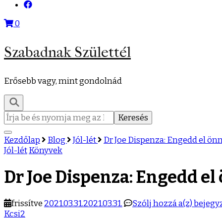
0
Szabadnak Születtél
Erősebb vagy, mint gondolnád
Keresés:
Kezdőlap
Blog
Jól-lét
Dr Joe Dispenza: Engedd el ö
Jól-lét
Könyvek
Dr Joe Dispenza: Engedd e
Dr
frissítve
2021.03.31.
2021.03.31.
Szólj hozzá a(z)
bejegy
Joe
Kcsi2