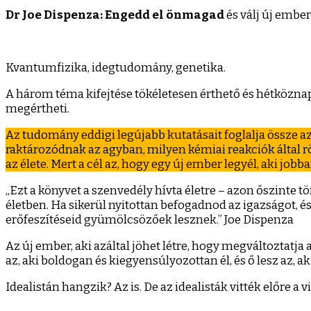
Dispen
Dr Joe Dispenza: Engedd el önmagad
és válj új embe
Enged
el
önmag
Kvantumfizika, idegtudomány, genetika.
A három téma kifejtése tökéletesen érthető és hétközn
megértheti.
Az tudomány eddigi legújabb kutatásait foglalja össze a
raktározódnak az agyban, milyen kémiai reakciók által r
az élete. Mert a cél az, hogy egy új ember legyél, aki jobb
„Ezt a könyvet a szenvedély hívta életre – azon őszint
életben. Ha sikerül nyitottan befogadnod az igazságot,
erőfeszítéseid gyümölcsözőek lesznek.” Joe Dispenza
Az új ember, aki azáltal jöhet létre, hogy megváltoztatja 
az, aki boldogan és kiegyensúlyozottan él, és ő lesz az,
Idealistán hangzik? Az is. De az idealisták vitték előre 