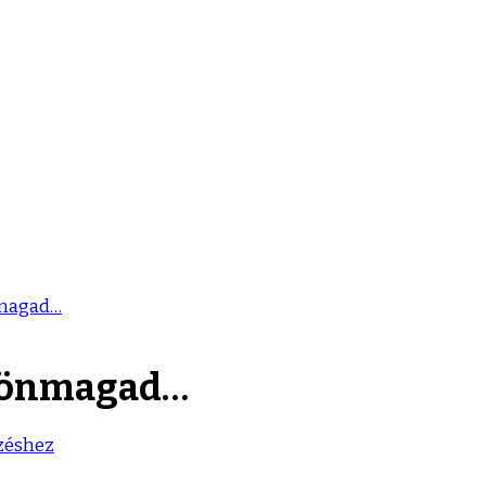
nmagad…
l önmagad…
zéshez