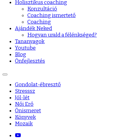
Holisztikus coaching
Konzultáció
Coaching ismertető
Coaching
Ajándék Neked
Hogyan urald a félénkséged?
Tananyagok
Youtube
Blog
Önfejlesztés
Gondolat-ébresztő
Stresssz
Jól-lét
Női Erő
Önismeret
Könyvek
Mozaik