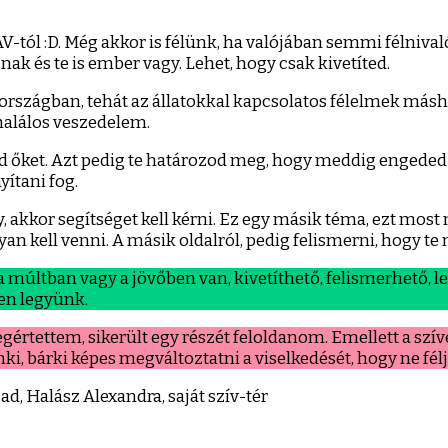
tól :D. Még akkor is félünk, ha valójában semmi félnival
k és te is ember vagy. Lehet, hogy csak kivetíted.
 országban, tehát az állatokkal kapcsolatos félelmek másh
 halálos veszedelem.
ed őket. Azt pedig te határozod meg, hogy meddig engede
yítani fog.
y, akkor segítséget kell kérni. Ez egy másik téma, ezt mo
an kell venni. A másik oldalról, pedig felismerni, hogy te m
últban vagy a jövőben van, kivetíthető, felismerhető, leh
ben legyünk.
gértettem, sikerült egy részét feloldanom. Emellett a sz
nki, bárki képes megváltoztatni a viselkedését, hogy ne fé
d, Halász Alexandra, saját szív-tér