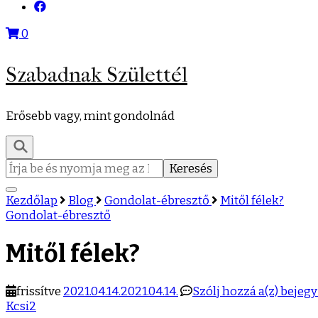
0
Szabadnak Születtél
Erősebb vagy, mint gondolnád
Keresés:
Kezdőlap
Blog
Gondolat-ébresztő
Mitől félek?
Gondolat-ébresztő
Mitől félek?
Mitől
frissítve
2021.04.14.
2021.04.14.
Szólj hozzá a(z)
bejeg
félek?
Kcsi2