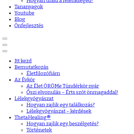
Hogyan urald a félénkséged?
Tananyagok
Youtube
Blog
Önfejlesztés
Itt kezd
Bemutatkozás
Életfilozófiám
Az Évkör
Az Élet ÖRÖMe Tündérkör nyár
Őszi elvonulás – Érts szót önmagaddal!
Lélekgyógyászat
Hogyan zajlik egy találkozás?
Lélekgyógyászat – kérdések
ThetaHealing®
Hogyan zajlik egy beszélgetés?
Történetek