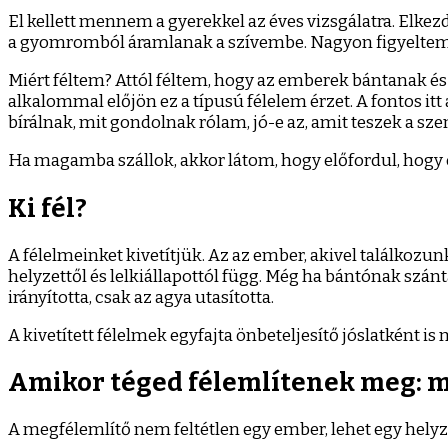
El kellett mennem a gyerekkel az éves vizsgálatra. Elkez
a gyomromból áramlanak a szívembe. Nagyon figyeltem é
Miért féltem? Attól féltem, hogy az emberek bántanak és
alkalommal előjön ez a típusú félelem érzet. A fontos itt
bírálnak, mit gondolnak rólam, jó-e az, amit teszek a
Ha magamba szállok, akkor látom, hogy előfordul, hogy é
Ki fél?
A félelmeinket kivetítjük. Az az ember, akivel találkoz
helyzettől és lelkiállapottól függ. Még ha bántónak szánta
irányította, csak az agya utasította.
A kivetített félelmek egyfajta önbeteljesítő jóslatként i
Amikor téged félemlítenek meg: 
A megfélemlítő nem feltétlen egy ember, lehet egy helyzet