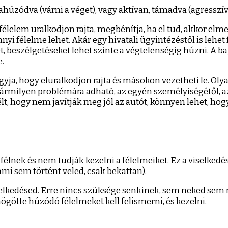
ahúzódva (várni a véget), vagy aktívan, támadva (agresszív
élelem uralkodjon rajta, megbénítja, ha el tud, akkor elm
yi félelme lehet. Akár egy hivatali ügyintézéstől is lehet 
beszélgetéseket lehet szinte a végtelenségig húzni. A baj 
e.
agyja, hogy eluralkodjon rajta és másokon vezetheti le. Oly
ármilyen problémára adható, az egyén személyiségétől, az 
lt, hogy nem javítják meg jól az autót, könnyen lehet, hogy
lnek és nem tudják kezelni a félelmeiket. Ez a viselkedés
mi sem történt veled, csak bekattan).
viselkedésed. Erre nincs szüksége senkinek, sem neked sem 
götte húzódó félelmeket kell felismerni, és kezelni.