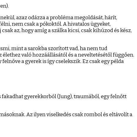
en).
enekül, azaz odázza a probléma megoldását, hárít,
félni, nem csak a pókoktól. A hivatalos ügyeket,
csak az, hogy amíg a szálka kicsi, csak kihúzod és kész,
asmi, mint a sarokba szorított vad, ha nem tud
élethez való hozzáállásától és a neveltetésétől függően.
 felnőve a gyerek is így cselekszik. Ez csak egy példa
 fakadhat gyerekkorból (Jung), traumából, egy felnőtt
másoknak. Az ilyen viselkedés csak rombol és eltávolít a