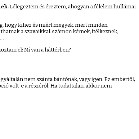
ek.
Lélegeztem és éreztem, ahogyan a félelem hullámai
yeg, hogy kihez és miért megyek, mert minden
ánthatnak a szavaikkal: számon kérnek, ítélkeznek,
m…
oztam el: Mi van a háttérben?
egyáltalán nem szánta bántónak, vagy igen. Ez embertől,
kció volt-e a részéről. Ha tudattalan, akkor nem