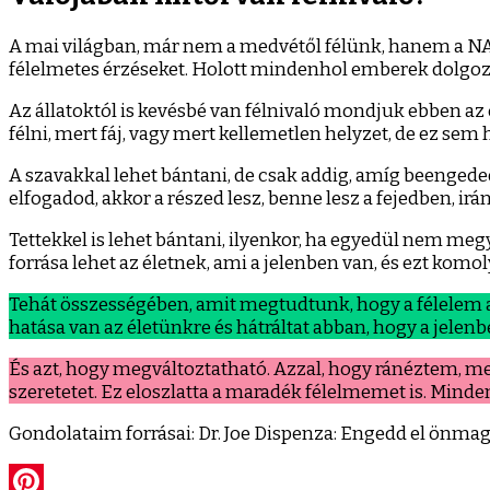
A mai világban, már nem a medvétől félünk, hanem a NAV-
félelmetes érzéseket. Holott mindenhol emberek dolgozna
Az állatoktól is kevésbé van félnivaló mondjuk ebben az
félni, mert fáj, vagy mert kellemetlen helyzet, de ez sem
A szavakkal lehet bántani, de csak addig, amíg beenged
elfogadod, akkor a részed lesz, benne lesz a fejedben, irán
Tettekkel is lehet bántani, ilyenkor, ha egyedül nem meg
forrása lehet az életnek, ami a jelenben van, és ezt komoly
Tehát összességében, amit megtudtunk, hogy a félelem a m
hatása van az életünkre és hátráltat abban, hogy a jelen
És azt, hogy megváltoztatható. Azzal, hogy ránéztem, me
szeretetet. Ez eloszlatta a maradék félelmemet is. Minde
Gondolataim forrásai: Dr. Joe Dispenza: Engedd el önmaga