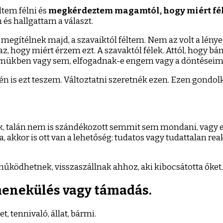
dtem félni és
megkérdeztem magamtól, hogy miért fél
s hallgattam a választ.
 megítélnek majd, a szavaiktól féltem. Nem az volt a lén
 az, hogy miért érzem ezt. A szavaktól félek. Attól, hogy b
 szemükben vagy sem, elfogadnak-e engem vagy a döntései
n is ezt teszem. Változtatni szeretnék ezen. Ezen gondolk
unk, talán nem is szándékozott semmit sem mondani, vagy 
, akkor is ott van a lehetőség: tudatos vagy tudattalan rea
s működhetnek, visszaszállnak ahhoz, aki kibocsátotta őket.
menekülés vagy támadás.
, tennivaló, állat, bármi.