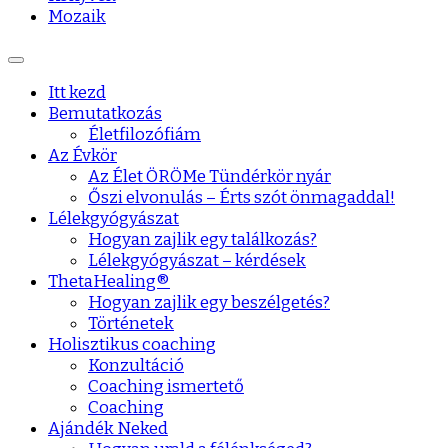
Mozaik
Itt kezd
Bemutatkozás
Életfilozófiám
Az Évkör
Az Élet ÖRÖMe Tündérkör nyár
Őszi elvonulás – Érts szót önmagaddal!
Lélekgyógyászat
Hogyan zajlik egy találkozás?
Lélekgyógyászat – kérdések
ThetaHealing®
Hogyan zajlik egy beszélgetés?
Történetek
Holisztikus coaching
Konzultáció
Coaching ismertető
Coaching
Ajándék Neked