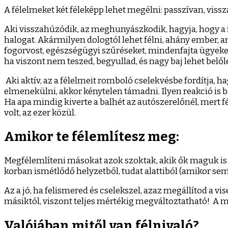
A félelmeket két féleképp lehet megélni: passzívan, vissz
Aki visszahúzódik, az meghunyászkodik, hagyja, hogy a f
halogat. Akármilyen dologtól lehet félni, ahány ember, ann
fogorvost, egészségügyi szűréseket, mindenfajta ügyeket, 
ha viszont nem teszed, begyullad, és nagy baj lehet belől
Aki aktív, az a félelmeit romboló cselekvésbe fordítja, h
elmenekülni, akkor kénytelen támadni. Ilyen reakció is b
Ha apa mindig kiverte a balhét az autószerelőnél, mert fé
volt, az ezer közül.
Amikor te félemlítesz meg:
Megfélemlíteni másokat azok szoktak, akik ők maguk is fé
korban ismétlődő helyzetből, tudat alattiból (amikor sem
Az a jó, ha felismered és cselekszel, azaz megállítod a 
másiktól, viszont teljes mértékig megváltoztatható! A mö
Valójában mitől van félnivaló?