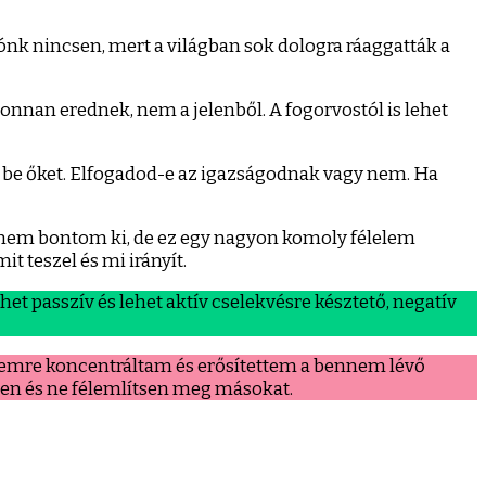
ónk nincsen, mert a világban sok dologra ráaggatták a
onnan erednek, nem a jelenből. A fogorvostól is lehet
d be őket. Elfogadod-e az igazságodnak vagy nem. Ha
st nem bontom ki, de ez egy nagyon komoly félelem
it teszel és mi irányít.
et passzív és lehet aktív cselekvésre késztető, negatív
ívemre koncentráltam és erősítettem a bennem lévő
ljen és ne félemlítsen meg másokat.