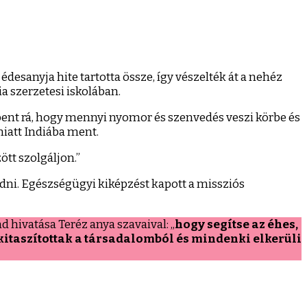
 édesanyja hite tartotta össze, így vészelték át a nehéz
ia szerzetesi iskolában.
bent rá, hogy mennyi nyomor és szenvedés veszi körbe és
iatt Indiába ment.
ött szolgáljon.”
kedni. Egészségügyi kiképzést kapott a missziós
d hivatása Teréz anya szavaival: „
hogy segítse az éhes,
 kitaszítottak a társadalomból és mindenki elkerüli