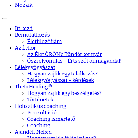
Mozaik
Itt kezd
Bemutatkozás
Életfilozófiám
Az Évkör
Az Élet ÖRÖMe Tündérkör nyár
Őszi elvonulás – Érts szót önmagaddal!
Lélekgyógyászat
Hogyan zajlik egy találkozás?
Lélekgyógyászat – kérdések
ThetaHealing®
Hogyan zajlik egy beszélgetés?
Történetek
Holisztikus coaching
Konzultáció
Coaching ismertető
Coaching
Ajándék Neked