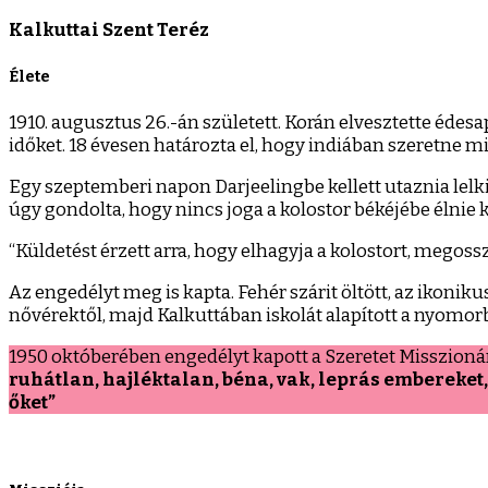
Kalkuttai Szent Teréz
Élete
1910. augusztus 26.-án született. Korán elvesztette édesap
időket. 18 évesen határozta el, hogy indiában szeretne mis
Egy szeptemberi napon Darjeelingbe kellett utaznia lelk
úgy gondolta, hogy nincs joga a kolostor békéjébe éln
“Küldetést érzett arra, hogy elhagyja a kolostort, megoss
Az engedélyt meg is kapta. Fehér szárit öltött, az ikoni
nővérektől, majd Kalkuttában iskolát alapított a nyomo
1950 októberében engedélyt kapott a Szeretet Misszioná
ruhátlan, hajléktalan, béna, vak, leprás embereket
őket”