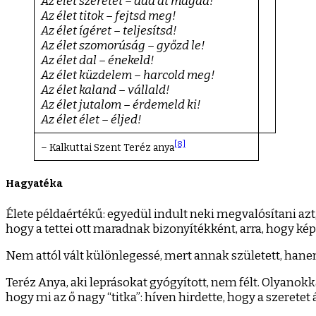
Az élet szeretet – add át magad!
Az élet titok – fejtsd meg!
Az élet ígéret – teljesítsd!
Az élet szomorúság – győzd le!
Az élet dal – énekeld!
Az élet küzdelem – harcold meg!
Az élet kaland – vállald!
Az élet jutalom – érdemeld ki!
Az élet élet – éljed!
[8]
– Kalkuttai Szent Teréz anya
Hagyatéka
Élete példaértékű: egyedül indult neki megvalósítani azt
hogy a tettei ott maradnak bizonyítékként, arra, hogy képes
Nem attól vált különlegessé, mert annak született, hanem
Teréz Anya, aki leprásokat gyógyított, nem félt. Olyanokka
hogy mi az ő nagy “titka”: híven hirdette, hogy a szeretet 