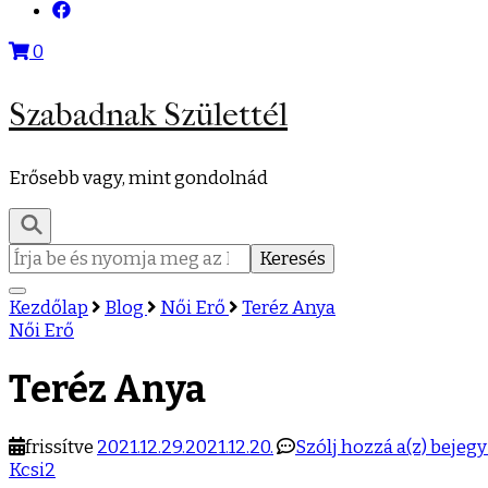
0
Szabadnak Születtél
Erősebb vagy, mint gondolnád
Keresés:
Kezdőlap
Blog
Női Erő
Teréz Anya
Női Erő
Teréz Anya
Teréz
frissítve
2021.12.29.
2021.12.20.
Szólj hozzá a(z)
bejeg
Anya
Kcsi2