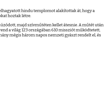
elhagyatott hindu templomot alakítottak át, hogy a
kat hoztak létre.
 húzódott, majd szívműtéten kellet átesnie. A műtét után
 rend a világ 123 országában 610 missziót működtetett,
rmány mégis három napos nemzeti gyászt rendelt el, és