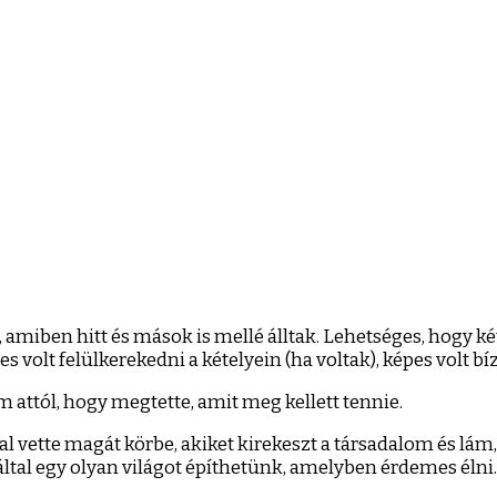
, amiben hitt és mások is mellé álltak. Lehetséges, hogy k
 volt felülkerekedni a kételyein (ha voltak), képes volt bízn
 attól, hogy megtette, amit meg kellett tennie.
l vette magát körbe, akiket kirekeszt a társadalom és lám, m
által egy olyan világot építhetünk, amelyben érdemes élni. É