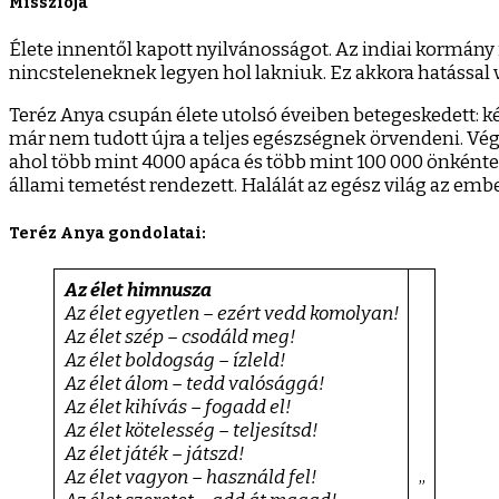
Missziója
Élete innentől kapott nyilvánosságot. Az indiai kormány
nincsteleneknek legyen hol lakniuk. Ez akkora hatással vo
Teréz Anya csupán élete utolsó éveiben betegeskedett: ké
már nem tudott újra a teljes egészségnek örvendeni. Végü
ahol több mint 4000 apáca és több mint 100 000 önkénte
állami temetést rendezett. Halálát az egész világ az emb
Teréz Anya gondolatai:
Az élet himnusza
Az élet egyetlen – ezért vedd komolyan!
Az élet szép – csodáld meg!
Az élet boldogság – ízleld!
Az élet álom – tedd valósággá!
Az élet kihívás – fogadd el!
Az élet kötelesség – teljesítsd!
Az élet játék – játszd!
Az élet vagyon – használd fel!
”