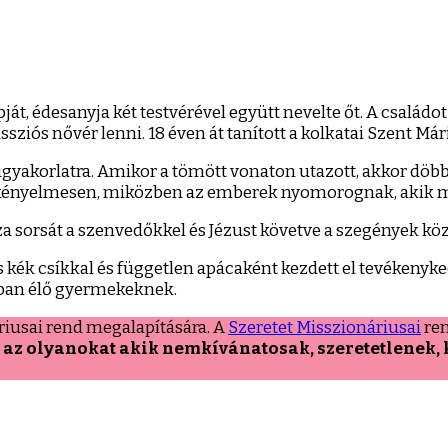
ját, édesanyja két testvérével együtt nevelte őt. A családot
sziós nővér lenni. 18 éven át tanított a kolkatai Szent Már
igyakorlatra. Amikor a tömött vonaton utazott, akkor döb
ie kényelmesen, miközben az emberek nyomorognak, akik m
za sorsát a szenvedőkkel és Jézust követve a szegények köz
kus kék csíkkal és független apácaként kezdett el tevékeny
rban élő gyermekeknek.
riusai rend megalapítására. A
Szeretet Misszionáriusai
ren
, az olyanokat akik nemkívánatosak, szeretetlenek,