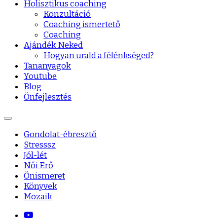
Holisztikus coaching
Konzultáció
Coaching ismertető
Coaching
Ajándék Neked
Hogyan urald a félénkséged?
Tananyagok
Youtube
Blog
Önfejlesztés
Gondolat-ébresztő
Stresssz
Jól-lét
Női Erő
Önismeret
Könyvek
Mozaik