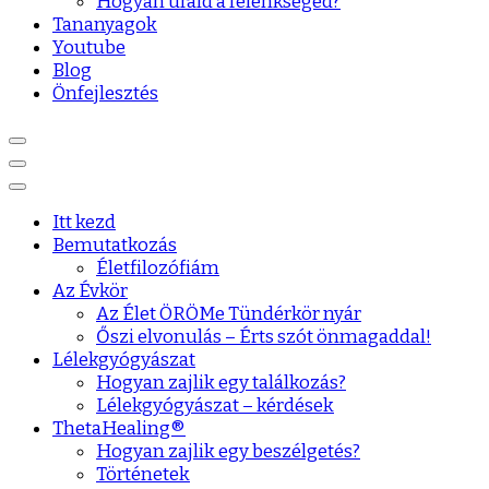
Hogyan urald a félénkséged?
Tananyagok
Youtube
Blog
Önfejlesztés
Itt kezd
Bemutatkozás
Életfilozófiám
Az Évkör
Az Élet ÖRÖMe Tündérkör nyár
Őszi elvonulás – Érts szót önmagaddal!
Lélekgyógyászat
Hogyan zajlik egy találkozás?
Lélekgyógyászat – kérdések
ThetaHealing®
Hogyan zajlik egy beszélgetés?
Történetek