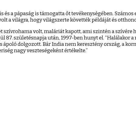
 is és a pápaság is támogatta őt tevékenységében. Számos 
lt a világra, hogy világszerte követték példáját és otthono
t szívrohama volt, maláriát kapott, ami szintén a szívére
l 87. születésnapja után, 1997-ben hunyt el. “Halálakor a
s ápoló dolgozott. Bár India nem keresztény ország, a ko
eriség nagy veszteségeként értékelte.”