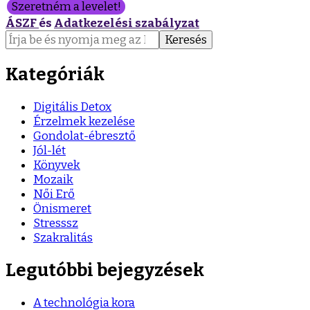
Szeretném a levelet!
ÁSZF
és
Adatkezelési szabályzat
Keresés:
Kategóriák
Digitális Detox
Érzelmek kezelése
Gondolat-ébresztő
Jól-lét
Könyvek
Mozaik
Női Erő
Önismeret
Stresssz
Szakralitás
Legutóbbi bejegyzések
A technológia kora