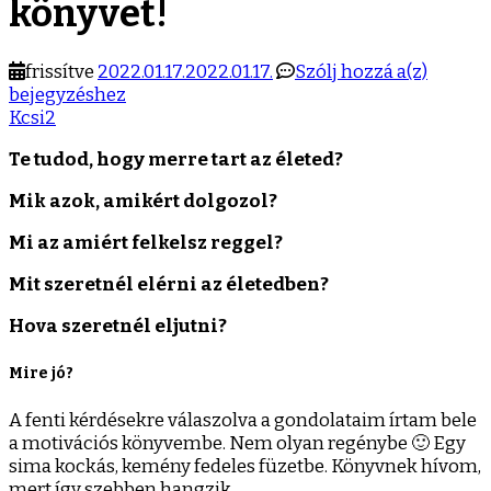
könyvet!
Tervez
frissítve
2022.01.17.
2022.01.17.
Szólj hozzá a(z)
meg
bejegyzéshez
az
Kcsi2
életed!
Te tudod, hogy merre tart az életed?
Készíts
motivá
Mik azok, amikért dolgozol?
könyvet
Mi az amiért felkelsz reggel?
Mit szeretnél elérni az életedben?
Hova szeretnél eljutni?
Mire jó?
A fenti kérdésekre válaszolva a gondolataim írtam bele
a motivációs könyvembe. Nem olyan regénybe 🙂 Egy
sima kockás, kemény fedeles füzetbe. Könyvnek hívom,
mert így szebben hangzik.