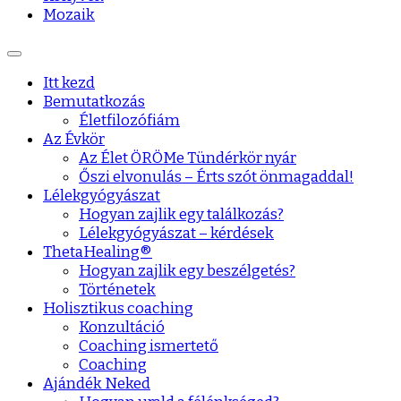
Mozaik
Itt kezd
Bemutatkozás
Életfilozófiám
Az Évkör
Az Élet ÖRÖMe Tündérkör nyár
Őszi elvonulás – Érts szót önmagaddal!
Lélekgyógyászat
Hogyan zajlik egy találkozás?
Lélekgyógyászat – kérdések
ThetaHealing®
Hogyan zajlik egy beszélgetés?
Történetek
Holisztikus coaching
Konzultáció
Coaching ismertető
Coaching
Ajándék Neked