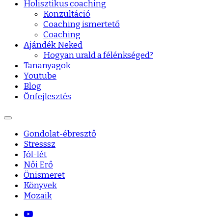
Holisztikus coaching
Konzultáció
Coaching ismertető
Coaching
Ajándék Neked
Hogyan urald a félénkséged?
Tananyagok
Youtube
Blog
Önfejlesztés
Gondolat-ébresztő
Stresssz
Jól-lét
Női Erő
Önismeret
Könyvek
Mozaik