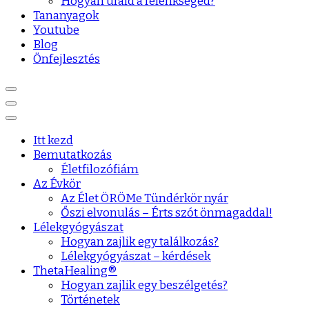
Hogyan urald a félénkséged?
Tananyagok
Youtube
Blog
Önfejlesztés
Itt kezd
Bemutatkozás
Életfilozófiám
Az Évkör
Az Élet ÖRÖMe Tündérkör nyár
Őszi elvonulás – Érts szót önmagaddal!
Lélekgyógyászat
Hogyan zajlik egy találkozás?
Lélekgyógyászat – kérdések
ThetaHealing®
Hogyan zajlik egy beszélgetés?
Történetek