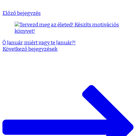
Előző bejegyzés
Ó Január, miért vagy te Január?!
Következő bejegyzések