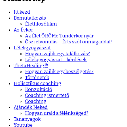
Itt kezd
Bemutatkozás
Életfilozófiám
Az Évkör
Az Élet ÖRÖMe Tündérkör nyár
Őszi elvonulás – Érts szót önmagaddal!
Lélekgyógyászat
Hogyan zajlik egy találkozás?
Lélekgyógyászat – kérdések
ThetaHealing®
Hogyan zajlik egy beszélgetés?
Történetek
Holisztikus coaching
Konzultáció
Coaching ismertető
Coaching
Ajándék Neked
Hogyan urald a félénkséged?
Tananyagok
Youtube