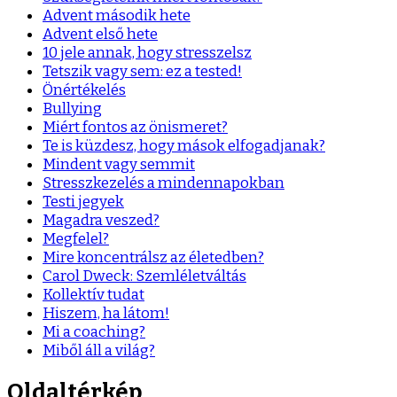
Advent második hete
Advent első hete
10 jele annak, hogy stresszelsz
Tetszik vagy sem: ez a tested!
Önértékelés
Bullying
Miért fontos az önismeret?
Te is küzdesz, hogy mások elfogadjanak?
Mindent vagy semmit
Stresszkezelés a mindennapokban
Testi jegyek
Magadra veszed?
Megfelel?
Mire koncentrálsz az életedben?
Carol Dweck: Szemléletváltás
Kollektív tudat
Hiszem, ha látom!
Mi a coaching?
Miből áll a világ?
Oldaltérkép