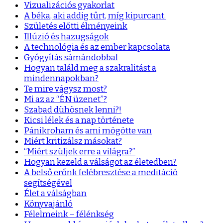
Vizualizációs gyakorlat
A béka, aki addig tűrt, míg kipurcant.
Születés előtti élményeink
Illúzió és hazugságok
A technológia és az ember kapcsolata
Gyógyítás sámándobbal
Hogyan találd meg a szakralitást a
mindennapokban?
Te mire vágysz most?
Mi az az “ÉN üzenet”?
Szabad dühösnek lenni?!
Kicsi lélek és a nap története
Pánikroham és ami mögötte van
Miért kritizálsz másokat?
“Miért szüljek erre a világra?”
Hogyan kezeld a válságot az életedben?
A belső erőnk felébresztése a meditáció
segítségével
Élet a válságban
Könyvajánló
Félelmeink – félénkség