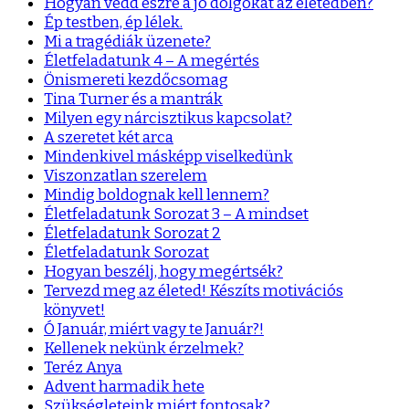
Hogyan vedd észre a jó dolgokat az életedben?
Ép testben, ép lélek.
Mi a tragédiák üzenete?
Életfeladatunk 4 – A megértés
Önismereti kezdőcsomag
Tina Turner és a mantrák
Milyen egy nárcisztikus kapcsolat?
A szeretet két arca
Mindenkivel másképp viselkedünk
Viszonzatlan szerelem
Mindig boldognak kell lennem?
Életfeladatunk Sorozat 3 – A mindset
Életfeladatunk Sorozat 2
Életfeladatunk Sorozat
Hogyan beszélj, hogy megértsék?
Tervezd meg az életed! Készíts motivációs
könyvet!
Ó Január, miért vagy te Január?!
Kellenek nekünk érzelmek?
Teréz Anya
Advent harmadik hete
Szükségleteink miért fontosak?