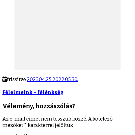
frissítve
2023.04.25.
2022.05.30.
Félelmeink – félénkség
Vélemény, hozzászólás?
Az e-mail címet nem tesszük közzé.
A kötelező
mezőket
*
karakterrel jelöltük