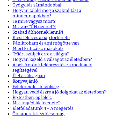
Gyógyítás sámándobbal
Hogyan találd meg a szakralitást a
mindennapokban?
Te mire vágysz most?
Mi az az “ÉN üzenet”?
Szabad dühösnek lenni?!
Kicsi lélek és a nap története
Pánikroham és ami mögötte van
Miért kritizálsz másokat?
“Miért szüljek erre a világra?”
Hogyan kezeld a válságot az életedben?
A belső erőnk felébresztése a meditáció
segítségével
Élet a válságban
Könyvajánló
Félelmeink – félénkség
Hogyan vedd észre a jó dolgokat az életedben?
Ép testben, ép lélek.
Mi a tragédiák üzenete?
Életfeladatunk 4 – A megértés
Önismereti kezdőcsomag