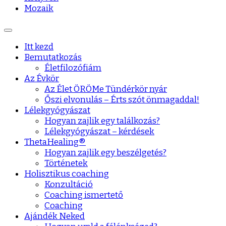
Mozaik
Itt kezd
Bemutatkozás
Életfilozófiám
Az Évkör
Az Élet ÖRÖMe Tündérkör nyár
Őszi elvonulás – Érts szót önmagaddal!
Lélekgyógyászat
Hogyan zajlik egy találkozás?
Lélekgyógyászat – kérdések
ThetaHealing®
Hogyan zajlik egy beszélgetés?
Történetek
Holisztikus coaching
Konzultáció
Coaching ismertető
Coaching
Ajándék Neked