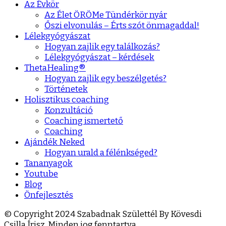
Az Évkör
Az Élet ÖRÖMe Tündérkör nyár
Őszi elvonulás – Érts szót önmagaddal!
Lélekgyógyászat
Hogyan zajlik egy találkozás?
Lélekgyógyászat – kérdések
ThetaHealing®
Hogyan zajlik egy beszélgetés?
Történetek
Holisztikus coaching
Konzultáció
Coaching ismertető
Coaching
Ajándék Neked
Hogyan urald a félénkséged?
Tananyagok
Youtube
Blog
Önfejlesztés
© Copyright 2024 Szabadnak Születtél By Kövesdi
Csilla Írisz. Minden jog fenntartva.