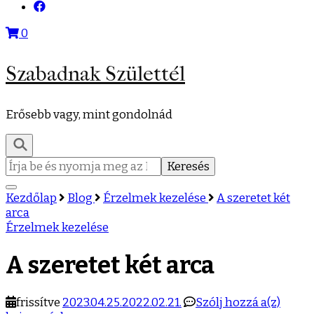
0
Szabadnak Születtél
Erősebb vagy, mint gondolnád
Keresés:
Kezdőlap
Blog
Érzelmek kezelése
A szeretet két
arca
Érzelmek kezelése
A szeretet két arca
A
frissítve
2023.04.25.
2022.02.21.
Szólj hozzá a(z)