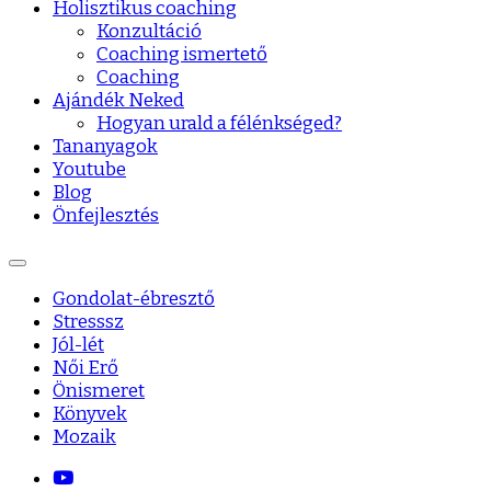
Holisztikus coaching
Konzultáció
Coaching ismertető
Coaching
Ajándék Neked
Hogyan urald a félénkséged?
Tananyagok
Youtube
Blog
Önfejlesztés
Gondolat-ébresztő
Stresssz
Jól-lét
Női Erő
Önismeret
Könyvek
Mozaik