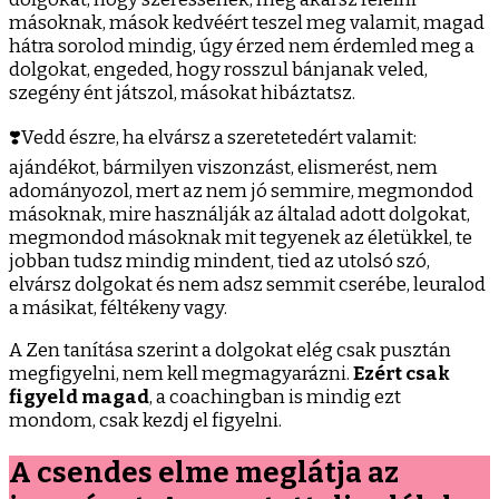
másoknak, mások kedvéért teszel meg valamit, magad
hátra sorolod mindig, úgy érzed nem érdemled meg a
dolgokat, engeded, hogy rosszul bánjanak veled,
szegény ént játszol, másokat hibáztatsz.
❣️Vedd észre, ha elvársz a szeretetedért valamit:
ajándékot, bármilyen viszonzást, elismerést, nem
adományozol, mert az nem jó semmire, megmondod
másoknak, mire használják az általad adott dolgokat,
megmondod másoknak mit tegyenek az életükkel, te
jobban tudsz mindig mindent, tied az utolsó szó,
elvársz dolgokat és nem adsz semmit cserébe, leuralod
a másikat, féltékeny vagy.
A Zen tanítása szerint a dolgokat elég csak pusztán
megfigyelni, nem kell megmagyarázni.
Ezért csak
figyeld magad
, a coachingban is mindig ezt
mondom, csak kezdj el figyelni.
A csendes elme meglátja az