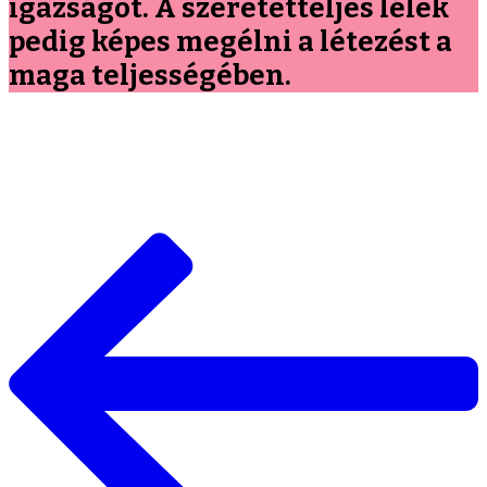
igazságot. A szeretetteljes lélek
pedig képes megélni a létezést a
maga teljességében.
Bejegyzések
navigációja