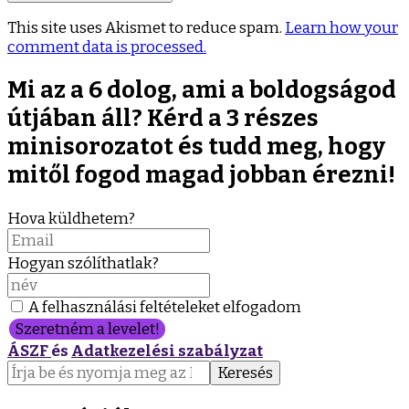
This site uses Akismet to reduce spam.
Learn how your
comment data is processed.
Mi az a 6 dolog, ami a boldogságod
útjában áll? Kérd a 3 részes
minisorozatot és tudd meg, hogy
mitől fogod magad jobban érezni!
Hova küldhetem?
Hogyan szólíthatlak?
A felhasználási feltételeket elfogadom
Szeretném a levelet!
ÁSZF
és
Adatkezelési szabályzat
Keresés: