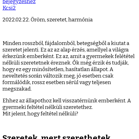
szeret
bejegyzéshez
két
Kcsi2
arca
2022.02.22. Öröm, szeretet, harmónia
Minden rosszból, fájdalomból, betegségből a kiutat a
szeretet jelenti. Ez az az alap érzés, amellyel a világra
érkezünk emberként. Ez az, amit a gyermekek felététel
nélküli szeretetnek éreznek. Ők még érzik és tudják,
hogy ez egy minősítetlen, hasítatlan állapot. A
neveltetés során változik meg, jó esetben csak
formálódik, rossz esetben sérül vagy teljesen
megszakad.
Ehhez az állapothoz kell visszatérnünk emberként. A
gyermeki feltétel nélküli szeretethez.
Mit jelent, hogy feltétel nélküli?
Szeretek, mert szerethetek.