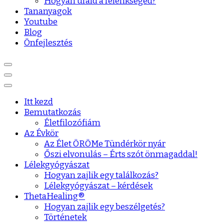
Hogyan urald a félénkséged?
Tananyagok
Youtube
Blog
Önfejlesztés
Itt kezd
Bemutatkozás
Életfilozófiám
Az Évkör
Az Élet ÖRÖMe Tündérkör nyár
Őszi elvonulás – Érts szót önmagaddal!
Lélekgyógyászat
Hogyan zajlik egy találkozás?
Lélekgyógyászat – kérdések
ThetaHealing®
Hogyan zajlik egy beszélgetés?
Történetek