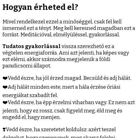
Hogyan érheted el?
Mivel rendelkezel ezzel a minőséggel, csak fel kell
ismerned ezt a tényt. Meg kell keresned magadban ezt a
forrást. Meditációval, elmélyüléssel, gyakorlással.
Tudatos gyakorlással
vissza szerezhető ez a
végtelen energiaforrás. Ami azt jelenti, ha képes vagy
ezt elérni, akkor számodra megjelenik a földi
paradicsomi állapot.
❤️Vedd észre, ha jól érzed magad. Becsüld és adj hálát.
❤️Adj hálát minden este, mert a hála érzése óriási
energiákat szabadít fel.
❤️Vedd észre, ha épp érzelmi viharban vagy. Ez nem azt
jelenti, hogy ez rossz, csak figyeld meg, éld meg és
engedd el, hagy menjen.
❣️Vedd észre, ha szeretetet koldulsz: azért teszel
dolgokat, hogy szeressenek, meg akarsz felelni