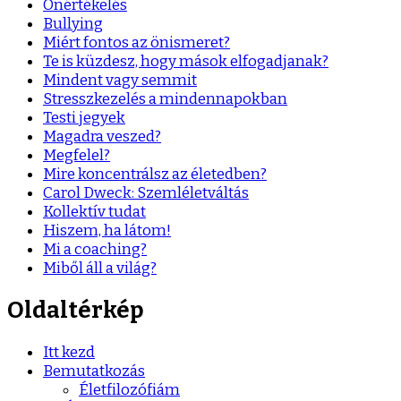
Önértékelés
Bullying
Miért fontos az önismeret?
Te is küzdesz, hogy mások elfogadjanak?
Mindent vagy semmit
Stresszkezelés a mindennapokban
Testi jegyek
Magadra veszed?
Megfelel?
Mire koncentrálsz az életedben?
Carol Dweck: Szemléletváltás
Kollektív tudat
Hiszem, ha látom!
Mi a coaching?
Miből áll a világ?
Oldaltérkép
Itt kezd
Bemutatkozás
Életfilozófiám