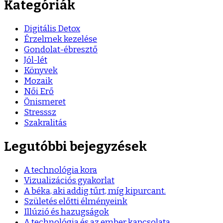
Kategóriák
Digitális Detox
Érzelmek kezelése
Gondolat-ébresztő
Jól-lét
Könyvek
Mozaik
Női Erő
Önismeret
Stresssz
Szakralitás
Legutóbbi bejegyzések
A technológia kora
Vizualizációs gyakorlat
A béka, aki addig tűrt, míg kipurcant.
Születés előtti élményeink
Illúzió és hazugságok
A technológia és az ember kapcsolata