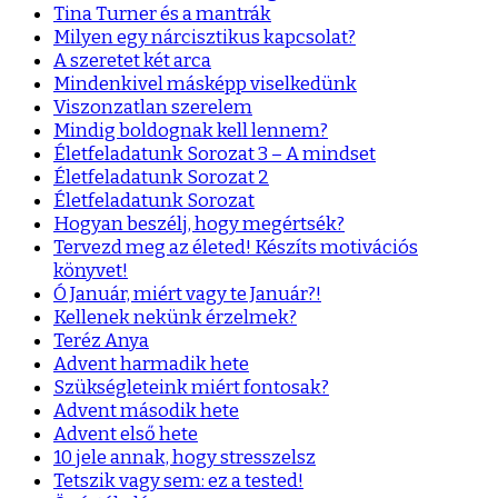
Tina Turner és a mantrák
Milyen egy nárcisztikus kapcsolat?
A szeretet két arca
Mindenkivel másképp viselkedünk
Viszonzatlan szerelem
Mindig boldognak kell lennem?
Életfeladatunk Sorozat 3 – A mindset
Életfeladatunk Sorozat 2
Életfeladatunk Sorozat
Hogyan beszélj, hogy megértsék?
Tervezd meg az életed! Készíts motivációs
könyvet!
Ó Január, miért vagy te Január?!
Kellenek nekünk érzelmek?
Teréz Anya
Advent harmadik hete
Szükségleteink miért fontosak?
Advent második hete
Advent első hete
10 jele annak, hogy stresszelsz
Tetszik vagy sem: ez a tested!