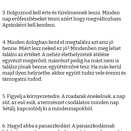
3. Dolgoznod kell érte és türelmesnek lenni. Minden
nap erőfeszítéseket tenni azért hogy megváltozhass.
Apránként kell kezdeni.
4. Minden dologban kezd el megtalálni azt ami jó
benne. Miért lesz neked ez jó? Mindenben meg lehet
találni az értéket. A nehéz élethelyzetek átélése
egyrészt megerősít, másrészt pedig ha mást nem is
találsz jónak benne, együttérzővé tesz. Ha más kerül
majd ilyen helyzetbe, akkor együtt tudsz vele érezni és
támogatni tudod.
5. Figyelj a környezetedre. A madarak énekelnek, a nap
süt, az eső esik, a természet csodálatos minden nap.
Sétálj, kapcsolódj ki a mindennapokból.
6. Hagyd abba a panaszkodást. A panaszkodásnak