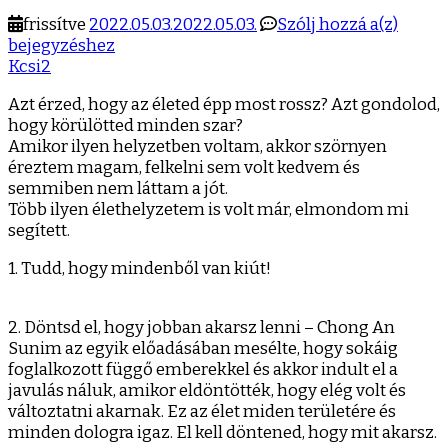
Hogy
frissítve
2022.05.03.
2022.05.03.
Szólj hozzá a(z)
vedd
bejegyzéshez
észre
Kcsi2
a
Azt érzed, hogy az életed épp most rossz? Azt gondolod,
jó
hogy körülötted minden szar?
dolgo
Amikor ilyen helyzetben voltam, akkor szörnyen
az
éreztem magam, felkelni sem volt kedvem és
életed
semmiben nem láttam a jót.
Több ilyen élethelyzetem is volt már, elmondom mi
segített.
1. Tudd, hogy mindenből van kiút!
2. Döntsd el, hogy jobban akarsz lenni – Chong An
Sunim az egyik előadásában mesélte, hogy sokáig
foglalkozott függő emberekkel és akkor indult el a
javulás náluk, amikor eldöntötték, hogy elég volt és
változtatni akarnak. Ez az élet miden területére és
minden dologra igaz. El kell döntened, hogy mit akarsz.