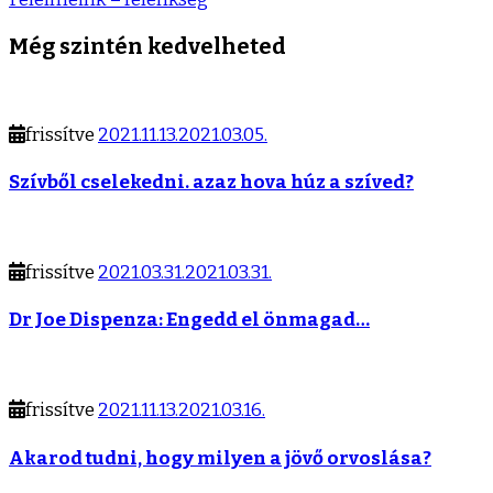
Még szintén kedvelheted
frissítve
2021.11.13.
2021.03.05.
Szívből cselekedni. azaz hova húz a szíved?
frissítve
2021.03.31.
2021.03.31.
Dr Joe Dispenza: Engedd el önmagad…
frissítve
2021.11.13.
2021.03.16.
Akarod tudni, hogy milyen a jövő orvoslása?