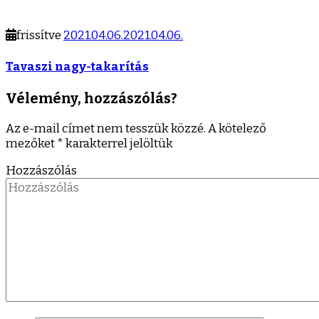
frissítve
2021.04.06.
2021.04.06.
Tavaszi nagy-takarítás
Vélemény, hozzászólás?
Az e-mail címet nem tesszük közzé.
A kötelező
mezőket
*
karakterrel jelöltük
Hozzászólás