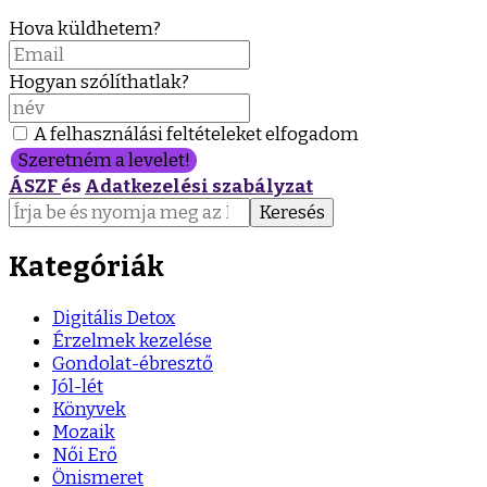
Hova küldhetem?
Hogyan szólíthatlak?
A felhasználási feltételeket elfogadom
Szeretném a levelet!
ÁSZF
és
Adatkezelési szabályzat
Keresés:
Kategóriák
Digitális Detox
Érzelmek kezelése
Gondolat-ébresztő
Jól-lét
Könyvek
Mozaik
Női Erő
Önismeret