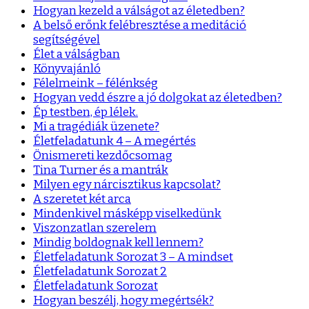
Hogyan kezeld a válságot az életedben?
A belső erőnk felébresztése a meditáció
segítségével
Élet a válságban
Könyvajánló
Félelmeink – félénkség
Hogyan vedd észre a jó dolgokat az életedben?
Ép testben, ép lélek.
Mi a tragédiák üzenete?
Életfeladatunk 4 – A megértés
Önismereti kezdőcsomag
Tina Turner és a mantrák
Milyen egy nárcisztikus kapcsolat?
A szeretet két arca
Mindenkivel másképp viselkedünk
Viszonzatlan szerelem
Mindig boldognak kell lennem?
Életfeladatunk Sorozat 3 – A mindset
Életfeladatunk Sorozat 2
Életfeladatunk Sorozat
Hogyan beszélj, hogy megértsék?