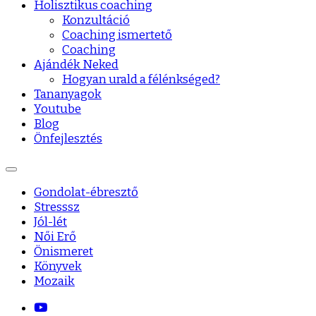
Holisztikus coaching
Konzultáció
Coaching ismertető
Coaching
Ajándék Neked
Hogyan urald a félénkséged?
Tananyagok
Youtube
Blog
Önfejlesztés
Gondolat-ébresztő
Stresssz
Jól-lét
Női Erő
Önismeret
Könyvek
Mozaik