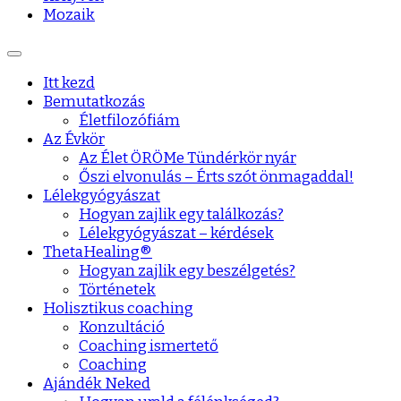
Mozaik
Itt kezd
Bemutatkozás
Életfilozófiám
Az Évkör
Az Élet ÖRÖMe Tündérkör nyár
Őszi elvonulás – Érts szót önmagaddal!
Lélekgyógyászat
Hogyan zajlik egy találkozás?
Lélekgyógyászat – kérdések
ThetaHealing®
Hogyan zajlik egy beszélgetés?
Történetek
Holisztikus coaching
Konzultáció
Coaching ismertető
Coaching
Ajándék Neked