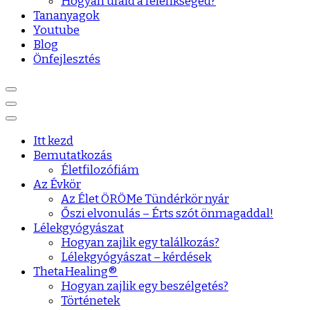
Hogyan urald a félénkséged?
Tananyagok
Youtube
Blog
Önfejlesztés
Itt kezd
Bemutatkozás
Életfilozófiám
Az Évkör
Az Élet ÖRÖMe Tündérkör nyár
Őszi elvonulás – Érts szót önmagaddal!
Lélekgyógyászat
Hogyan zajlik egy találkozás?
Lélekgyógyászat – kérdések
ThetaHealing®
Hogyan zajlik egy beszélgetés?
Történetek