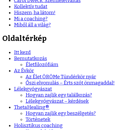
Carol Dweck: Szemléletváltás
Kollektív tudat
Hiszem, ha látom!
Mi a coaching?
Miből áll a világ?
Oldaltérkép
Itt kezd
Bemutatkozás
Életfilozófiám
Az Évkör
Az Élet ÖRÖMe Tündérkör nyár
Őszi elvonulás – Érts szót önmagaddal!
Lélekgyógyászat
Hogyan zajlik egy találkozás?
Lélekgyógyászat – kérdések
ThetaHealing®
Hogyan zajlik egy beszélgetés?
Történetek
Holisztikus coaching