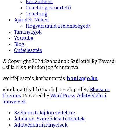
Konzultáció
Coaching ismertető
Coaching
Ajándék Neked
Hogyan urald a félénkséged?
Tananyagok
Youtube
Blog
Önfejlesztés
© Copyright 2024 Szabadnak Születtél By Kövesdi
Csilla Írisz. Minden jog fenntartva.
Webfejlesztés, karbantartás:
honlapjo.hu
Vandana Health Coach | Developed By
Blossom
Themes
. Powered by
WordPress
.
Adatvédelmi
irányelvek
Szellemi tulajdon védelme
Általános Szerződési Feltételek
Adatvédelmi irányelvek