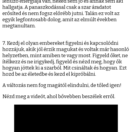
lehúzó energiája van, neked sem jó és annak sem aki
hallgatja. A panaszkodással csak a szar áradatot
erősíted és nem fogsz előrébb jutni. Talán ez volt az
egyik legfontosabb dolog, amit az elmúlt években
megtanultam.
7. Kezdj el olyan embereket figyelni és kapcsolódni
hozzájuk, akik jól érzik magukat és voltak már hasonló
helyzetben, mint amiben te vagy most. Figyeld őket, ne
ítélkezz és ne irigykedj, figyeld és nézd meg, hogy ők
hogyan jöttek ki a szarból. Mit csináltak és hogyan. Ezt
hozd be az életedbe és kezd el kipróbálni.
A változás nem fog magától elindulni, de tőled igen!
Nézd meg a videót, ahol bővebben beszélek erről.