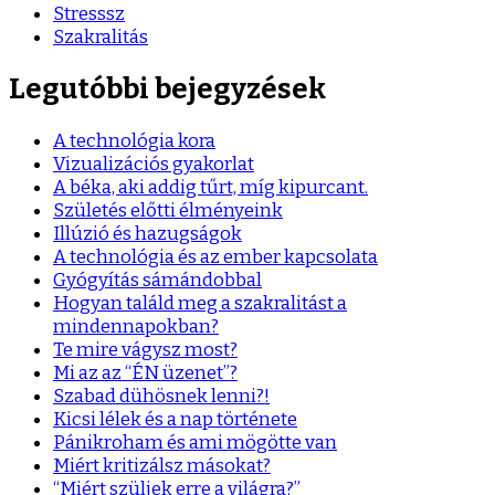
Stresssz
Szakralitás
Legutóbbi bejegyzések
A technológia kora
Vizualizációs gyakorlat
A béka, aki addig tűrt, míg kipurcant.
Születés előtti élményeink
Illúzió és hazugságok
A technológia és az ember kapcsolata
Gyógyítás sámándobbal
Hogyan találd meg a szakralitást a
mindennapokban?
Te mire vágysz most?
Mi az az “ÉN üzenet”?
Szabad dühösnek lenni?!
Kicsi lélek és a nap története
Pánikroham és ami mögötte van
Miért kritizálsz másokat?
“Miért szüljek erre a világra?”