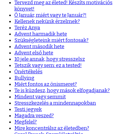
Tervezd meg az életed! Készíts motivációs
könyvet!
Ó Január, miért vagy te Január?!
Kellenek nekünk érzelmek?
Teréz Anya
Advent harmadik hete
Szükségleteink miért fontosak?
Advent második hete
Advent első hete
10 jele annak, hogy stresszelsz
Tetszik vagy sem: ez a tested!
Önértékelés
Bullying
Miért fontos az önismeret?
Te is küzdesz, hogy mások elfogadjanak?
Mindent vagy semmit
Stresszkezelés a mindennapokban
Testi jegyek
Magadra veszed?
Megfelel?
Mire koncentrálsz az életedben?