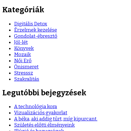
Kategóriák
Digitális Detox
Érzelmek kezelése
Gondolat-ébresztő
Jól-lét
Könyvek
Mozaik
Női Erő
Önismeret
Stresssz
Szakralitás
Legutóbbi bejegyzések
A technológia kora
Vizualizációs gyakorlat
A béka, aki addig tűrt, míg kipurcant.
Születés előtti élményeink