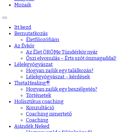
Mozaik
Itt kezd
Bemutatkozás
Életfilozófiám
Az Évkör
Az Élet ÖRÖMe Tündérkör nyár
Őszi elvonulás – Érts szót önmagaddal!
Lélekgyógyászat
Hogyan zajlik egy találkozás?
Lélekgyógyászat – kérdések
ThetaHealing®
Hogyan zajlik egy beszélgetés?
Történetek
Holisztikus coaching
Konzultáció
Coaching ismertető
Coaching
Ajándék Neked