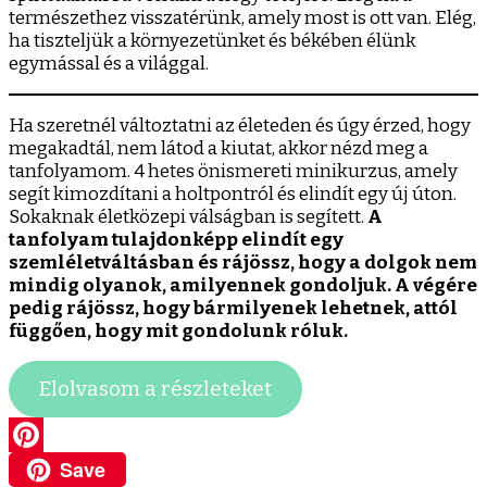
természethez visszatérünk, amely most is ott van. Elég,
ha tiszteljük a környezetünket és békében élünk
egymással és a világgal.
Ha szeretnél változtatni az életeden és úgy érzed, hogy
megakadtál, nem látod a kiutat, akkor nézd meg a
tanfolyamom. 4 hetes önismereti minikurzus, amely
segít kimozdítani a holtpontról és elindít egy új úton.
Sokaknak életközepi válságban is segített.
A
tanfolyam tulajdonképp elindít egy
szemléletváltásban és rájössz, hogy a dolgok nem
mindig olyanok, amilyennek gondoljuk. A végére
pedig rájössz, hogy bármilyenek lehetnek, attól
függően, hogy mit gondolunk róluk.
Elolvasom a részleteket
Save
Pinterest