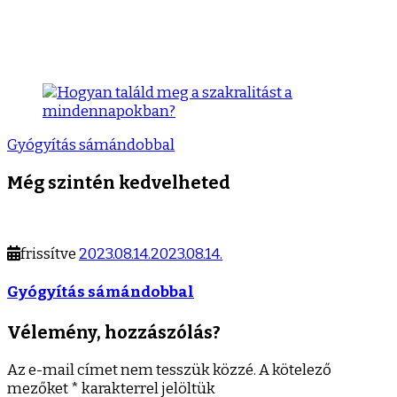
Gyógyítás sámándobbal
Még szintén kedvelheted
frissítve
2023.08.14.
2023.08.14.
Gyógyítás sámándobbal
Vélemény, hozzászólás?
Az e-mail címet nem tesszük közzé.
A kötelező
mezőket
*
karakterrel jelöltük