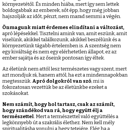
környezetétől. És minden hiába, mert így sem lettek
boldogabbak az emberek, sőt épp, hogy még jobban
hajszolják az időt, pénzt, nem marad semmi a végén.
Önmagunk miatt érdemes elindítani a változást,
apró lépésekkel. Tisztelni amink van, amit eszünk, amit
viselünk, akikkel találkozunk, akikkel beszélünk és a
környezetünk tágabb értelemben is. A szentség nem
egy kiváltság és nem egy elérhetetlen állapot, ez az
ember sajátja és az őseink pontosan így éltek.
Az életünk nem attól lesz természetes vagy szent, mert
azt mondjuk rá, hanem attól, ha ezt a mindennapokban
megtesszük.
Apró dolgokról van szó
, mi is
fokozatosan vezettük be az életünkbe ezeket a
szokásokat.
Nem számít, hogy hol tartasz, csak az számít,
hogy szándékod van rá, hogy együtt élj a
természettel
. Mert a természettel való együttélés a
legkönnyebb út a szakrális élethez. Nem kell mély
spiritualitásba vonulni a hegy tetejére. Elég ha a