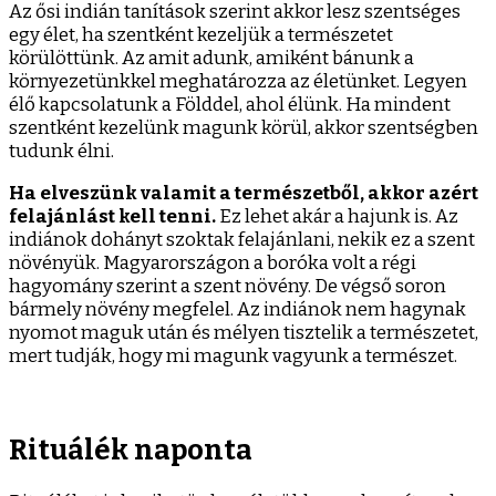
Az ősi indián tanítások szerint akkor lesz szentséges
egy élet, ha szentként kezeljük a természetet
körülöttünk. Az amit adunk, amiként bánunk a
környezetünkkel meghatározza az életünket. Legyen
élő kapcsolatunk a Földdel, ahol élünk. Ha mindent
szentként kezelünk magunk körül, akkor szentségben
tudunk élni.
Ha elveszünk valamit a természetből, akkor azért
felajánlást kell tenni.
Ez lehet akár a hajunk is. Az
indiánok dohányt szoktak felajánlani, nekik ez a szent
növényük. Magyarországon a boróka volt a régi
hagyomány szerint a szent növény. De végső soron
bármely növény megfelel. Az indiánok nem hagynak
nyomot maguk után és mélyen tisztelik a természetet,
mert tudják, hogy mi magunk vagyunk a természet.
Rituálék naponta