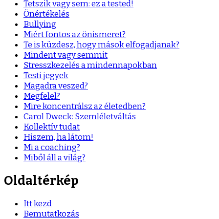
Tetszik vagy sem: ez a tested!
Önértékelés
Bullying
Miért fontos az önismeret?
Te is küzdesz, hogy mások elfogadjanak?
Mindent vagy semmit
Stresszkezelés a mindennapokban
Testi jegyek
Magadra veszed?
Megfelel?
Mire koncentrálsz az életedben?
Carol Dweck: Szemléletváltás
Kollektív tudat
Hiszem, ha látom!
Mi a coaching?
Miből áll a világ?
Oldaltérkép
Itt kezd
Bemutatkozás