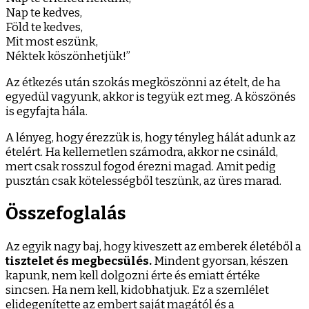
Nap te kedves,
Föld te kedves,
Mit most eszünk,
Néktek köszönhetjük!”
Az étkezés után szokás megköszönni az ételt, de ha
egyedül vagyunk, akkor is tegyük ezt meg. A köszönés
is egyfajta hála.
A lényeg, hogy érezzük is, hogy tényleg hálát adunk az
ételért. Ha kellemetlen számodra, akkor ne csináld,
mert csak rosszul fogod érezni magad. Amit pedig
pusztán csak kötelességből teszünk, az üres marad.
Összefoglalás
Az egyik nagy baj, hogy kiveszett az emberek életéből a
tisztelet és megbecsülés.
Mindent gyorsan, készen
kapunk, nem kell dolgozni érte és emiatt értéke
sincsen. Ha nem kell, kidobhatjuk. Ez a szemlélet
elidegenítette az embert saját magától és a