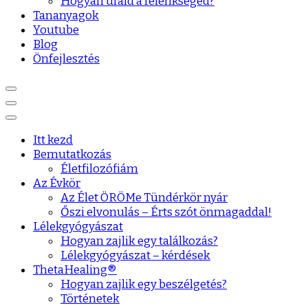
Hogyan urald a félénkséged?
Tananyagok
Youtube
Blog
Önfejlesztés
Itt kezd
Bemutatkozás
Életfilozófiám
Az Évkör
Az Élet ÖRÖMe Tündérkör nyár
Őszi elvonulás – Érts szót önmagaddal!
Lélekgyógyászat
Hogyan zajlik egy találkozás?
Lélekgyógyászat – kérdések
ThetaHealing®
Hogyan zajlik egy beszélgetés?
Történetek