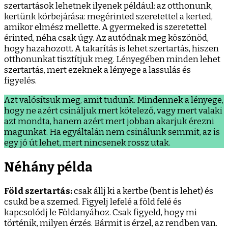
szertartások lehetnek ilyenek például: az otthonunk,
kertünk körbejárása: megérinted szeretettel a kerted,
amikor elmész mellette. A gyermeked is szeretettel
érinted, néha csak úgy. Az autódnak meg köszönöd,
hogy hazahozott. A takarítás is lehet szertartás, hiszen
otthonunkat tisztítjuk meg. Lényegében minden lehet
szertartás, mert ezeknek a lényege a lassulás és
figyelés.
Azt valósítsuk meg, amit tudunk. Mindennek a lényege,
hogy ne azért csináljuk mert kötelező, vagy mert valaki
azt mondta, hanem azért mert jobban akarjuk érezni
magunkat. Ha egyáltalán nem csinálunk semmit, az is
egy jó út lehet, mert nincsenek rossz utak.
Néhány példa
Föld szertartás:
csak állj ki a kertbe (bent is lehet) és
csukd be a szemed. Figyelj lefelé a föld felé és
kapcsolódj le Földanyához. Csak figyeld, hogy mi
történik, milyen érzés. Bármit is érzel, az rendben van.