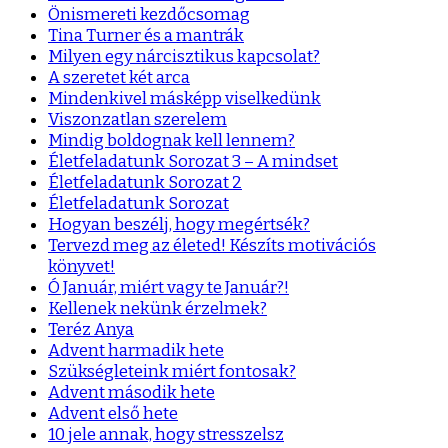
Önismereti kezdőcsomag
Tina Turner és a mantrák
Milyen egy nárcisztikus kapcsolat?
A szeretet két arca
Mindenkivel másképp viselkedünk
Viszonzatlan szerelem
Mindig boldognak kell lennem?
Életfeladatunk Sorozat 3 – A mindset
Életfeladatunk Sorozat 2
Életfeladatunk Sorozat
Hogyan beszélj, hogy megértsék?
Tervezd meg az életed! Készíts motivációs
könyvet!
Ó Január, miért vagy te Január?!
Kellenek nekünk érzelmek?
Teréz Anya
Advent harmadik hete
Szükségleteink miért fontosak?
Advent második hete
Advent első hete
10 jele annak, hogy stresszelsz