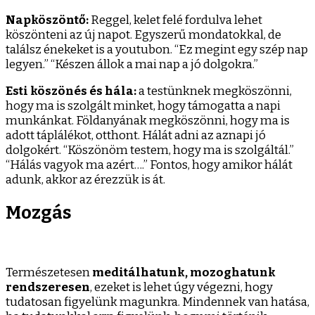
Napköszöntő:
Reggel, kelet felé fordulva lehet
köszönteni az új napot. Egyszerű mondatokkal, de
találsz énekeket is a youtubon. “Ez megint egy szép nap
legyen.” “Készen állok a mai nap a jó dolgokra.”
Esti köszönés és hála:
a testünknek megköszönni,
hogy ma is szolgált minket, hogy támogatta a napi
munkánkat. Földanyának megköszönni, hogy ma is
adott táplálékot, otthont. Hálát adni az aznapi jó
dolgokért. “Köszönöm testem, hogy ma is szolgáltál.”
“Hálás vagyok ma azért….” Fontos, hogy amikor hálát
adunk, akkor az érezzük is át.
Mozgás
Természetesen
meditálhatunk, mozoghatunk
rendszeresen
, ezeket is lehet úgy végezni, hogy
tudatosan figyelünk magunkra. Mindennek van hatása,