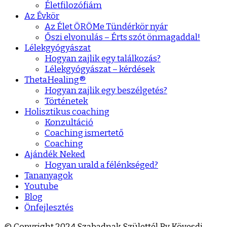
Életfilozófiám
Az Évkör
Az Élet ÖRÖMe Tündérkör nyár
Őszi elvonulás – Érts szót önmagaddal!
Lélekgyógyászat
Hogyan zajlik egy találkozás?
Lélekgyógyászat – kérdések
ThetaHealing®
Hogyan zajlik egy beszélgetés?
Történetek
Holisztikus coaching
Konzultáció
Coaching ismertető
Coaching
Ajándék Neked
Hogyan urald a félénkséged?
Tananyagok
Youtube
Blog
Önfejlesztés
© Copyright 2024 Szabadnak Születtél By Kövesdi