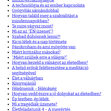
Illúzió és hazugságok
A technológia és az ember kapcsolata
Gyógyítás sámándobbal
Hogyan találd meg a szakralitást a
mindennapokban?
Te mire vágysz most?
Mi az az “ÉN üzenet”?
Szabad dühösnek lenni?!
Kicsi lélek és a nap története
Pánikroham és ami mögötte van
Miért kritizálsz másokat?
“Miért szüljek erre a világra?”
Hogyan kezeld a válságot az életedben?
A belső erőnk felébresztése a meditáció
segítségével
Élet a válságban
Könyvajánló
Félelmeink – félénkség
Hogyan vedd észre a jó dolgokat az életedben?
Ép testben, ép lélek.
Mi a tragédiák üzenete?
Életfeladatunk 4 – A megértés