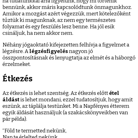
ha tudatunkkal arra figyelünk, hogy mi történik
bennünk, akkor máris kapcsolódtunk önmagunkhoz.
Amikor a mozgást azért végezzük, mert kötelezőként
tűztük ki magunknak, az nem egy természetes
folyamat és egy feszülés lesz benne. Ha jól esik
csináljuk, ha nem akkor nem.
Néhány jógaoktató kifejezetten felhívja a figyelmet a
légzésre. A
légzésfigyelés
nagyon jó
összpontosításnak és lenyugtatja az elmét és a háborgó
érzelmeket.
Étkezés
Az étkezés is lehet szentség. Az étkezés előtt
étel
áldást
is lehet mondani, ezzel tudatosítjuk, hogy amit
eszünk, az táplálja testünket. Mi a Napfényes étterem
egyik áldását használjuk (a szakácskönyveikben van
pár példa).
“Föld te termetted nekünk,
Nap te érlelted nekünk,