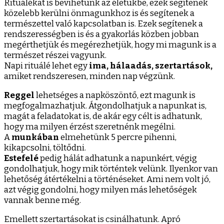
Rituálékat is bevihetünk az életükbe, ezek segítenek
közelebb kerülni önmagunkhoz is és segítenek a
természettel való kapcsolatban is. Ezek segítenek a
rendszerességben is és a gyakorlás közben jobban
megérthetjük és megérezhetjük, hogy mi magunk is a
természet részei vagyunk.
Napi rituálé lehet egy
ima, hálaadás, szertartások,
amiket rendszeresen, minden nap végzünk.
Reggel
lehetséges a napköszöntő, ezt magunk is
megfogalmazhatjuk. Átgondolhatjuk a napunkat is,
magát a feladatokat is, de akár egy célt is adhatunk,
hogy ma milyen érzést szeretnénk megélni.
A
munkában
elmehetünk 5 percre pihenni,
kikapcsolni, töltődni.
Estefelé
pedig hálát adhatunk a napunkért, végig
gondolhatjuk, hogy mik történtek velünk. Ilyenkor van
lehetőség átértékelni a történéseket. Ami nem volt jó,
azt végig gondolni, hogy milyen más lehetőségek
vannak benne még.
Emellett szertartásokat is csinálhatunk. Apró