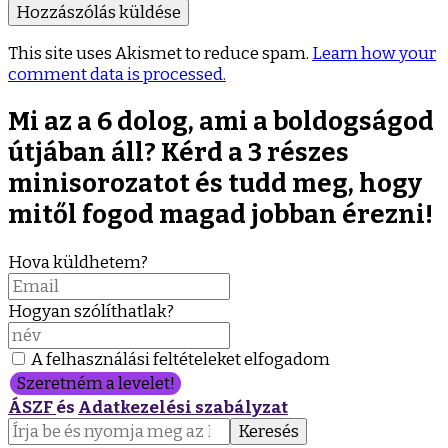
This site uses Akismet to reduce spam.
Learn how your
comment data is processed.
Mi az a 6 dolog, ami a boldogságod
útjában áll? Kérd a 3 részes
minisorozatot és tudd meg, hogy
mitől fogod magad jobban érezni!
Hova küldhetem?
Hogyan szólíthatlak?
A felhasználási feltételeket elfogadom
Szeretném a levelet!
ÁSZF
és
Adatkezelési szabályzat
Keresés: