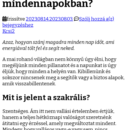
mindennapokban?
Hogya
frissítve
2023.08.14.
2023.08.03.
Szólj hozzá a(z)
találd
bejegyzéshez
meg
Kcsi2
a
Azaz, hogyan szánj magadra minden nap időt, ami
szakral
energiával tölt fel és segít neked.
a
minde
A mai rohanó világban nem könnyű úgy élni, hogy
megéljünk minden pillanatot és a napunkat is úgy
éljük, hogy minden a helyén van. Kibillenünk és
sokszor nincsenek meg a segítők vagy a biztos alapok,
amik visszabillentenek.
Mit is jelent a szakrális?
Szentséges. Ám itt nem vallási értelemben értjük,
hanem a teljes hétköznapi valóságot szeretnénk
átitatni egy érzéssel, amely megváltoztat mindent.
Mindegy, hogy vallásos vagy-e vagy sem, nincs