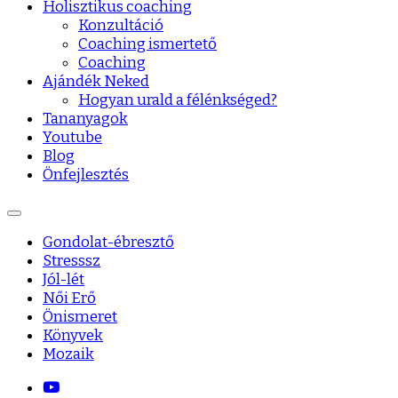
Holisztikus coaching
Konzultáció
Coaching ismertető
Coaching
Ajándék Neked
Hogyan urald a félénkséged?
Tananyagok
Youtube
Blog
Önfejlesztés
Gondolat-ébresztő
Stresssz
Jól-lét
Női Erő
Önismeret
Könyvek
Mozaik