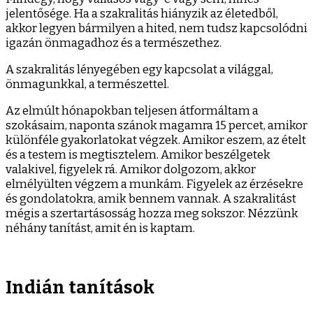
jelentősége. Ha a szakralitás hiányzik az életedből,
akkor legyen bármilyen a hited, nem tudsz kapcsolódni
igazán önmagadhoz és a természethez.
A szakralitás lényegében egy kapcsolat a világgal,
önmagunkkal, a természettel.
Az elmúlt hónapokban teljesen átformáltam a
szokásaim, naponta szánok magamra 15 percet, amikor
különféle gyakorlatokat végzek. Amikor eszem, az ételt
és a testem is megtisztelem. Amikor beszélgetek
valakivel, figyelek rá. Amikor dolgozom, akkor
elmélyülten végzem a munkám. Figyelek az érzésekre
és gondolatokra, amik bennem vannak. A szakralitást
mégis a szertartásosság hozza meg sokszor. Nézzünk
néhány tanítást, amit én is kaptam.
Indián tanítások