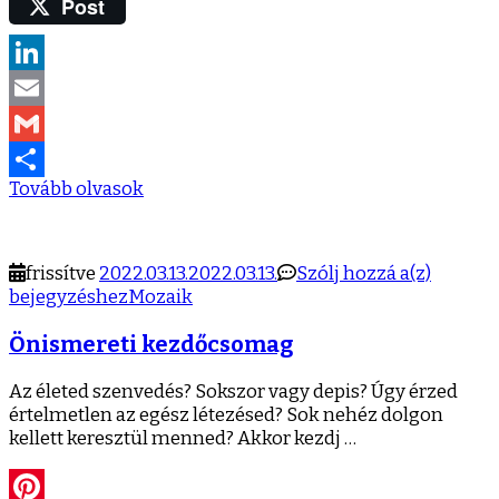
Post
Twitter
LinkedIn
Email
Gmail
Tovább olvasok
Ossza
meg
Önisme
frissítve
2022.03.13.
2022.03.13.
Szólj hozzá a(z)
kezdőc
bejegyzéshez
Mozaik
Önismereti kezdőcsomag
Az életed szenvedés? Sokszor vagy depis? Úgy érzed
értelmetlen az egész létezésed? Sok nehéz dolgon
kellett keresztül menned? Akkor kezdj …