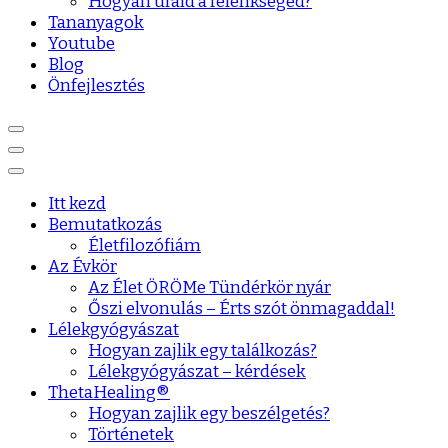
Hogyan urald a félénkséged?
Tananyagok
Youtube
Blog
Önfejlesztés
Itt kezd
Bemutatkozás
Életfilozófiám
Az Évkör
Az Élet ÖRÖMe Tündérkör nyár
Őszi elvonulás – Érts szót önmagaddal!
Lélekgyógyászat
Hogyan zajlik egy találkozás?
Lélekgyógyászat – kérdések
ThetaHealing®
Hogyan zajlik egy beszélgetés?
Történetek