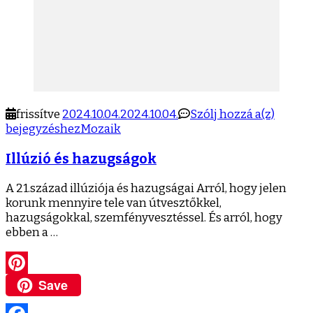
Illúzió
frissítve
2024.10.04.
2024.10.04.
Szólj hozzá a(z)
és
bejegyzéshez
Mozaik
hazug
Illúzió és hazugságok
A 21.század illúziója és hazugságai Arról, hogy jelen
korunk mennyire tele van útvesztőkkel,
hazugságokkal, szemfényvesztéssel. És arról, hogy
ebben a …
Save
Pinterest