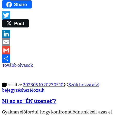
Share
Facebook
Post
Twitter
LinkedIn
Email
Gmail
Tovább olvasok
Ossza
meg
Mi
frissítve
2023.05.10.
2023.05.10.
Szólj hozzá a(z)
az
bejegyzéshez
Mozaik
az
Mi az az “ÉN üzenet”?
“ÉN
üzenet”
Gyakran előfordul, hogy konfrontálódnunk kell, azaz el