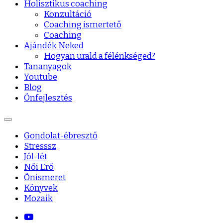
Holisztikus coaching
Konzultáció
Coaching ismertető
Coaching
Ajándék Neked
Hogyan urald a félénkséged?
Tananyagok
Youtube
Blog
Önfejlesztés
Gondolat-ébresztő
Stresssz
Jól-lét
Női Erő
Önismeret
Könyvek
Mozaik