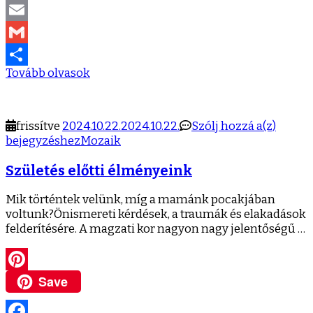
LinkedIn
Email
Gmail
Tovább olvasok
Ossza
meg
Szület
frissítve
2024.10.22.
2024.10.22.
Szólj hozzá a(z)
előtti
bejegyzéshez
Mozaik
élmén
Születés előtti élményeink
Mik történtek velünk, míg a mamánk pocakjában
voltunk?Önismereti kérdések, a traumák és elakadások
felderítésére. A magzati kor nagyon nagy jelentőségű …
Save
Pinterest