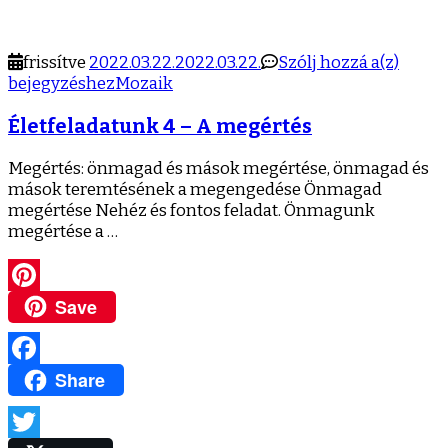
meg
Életf
frissítve
2022.03.22.
2022.03.22.
Szólj hozzá a(z)
4
bejegyzéshez
Mozaik
–
Életfeladatunk 4 – A megértés
A
megér
Megértés: önmagad és mások megértése, önmagad és
mások teremtésének a megengedése Önmagad
megértése Nehéz és fontos feladat. Önmagunk
megértése a …
Save
Pinterest
Share
Facebook