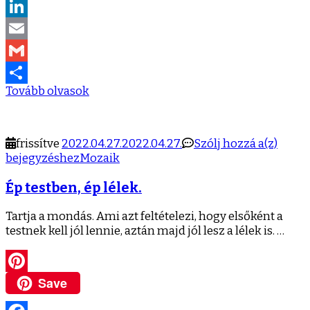
LinkedIn
Email
Gmail
Tovább olvasok
Ossza
meg
Ép
frissítve
2022.04.27.
2022.04.27.
Szólj hozzá a(z)
testbe
bejegyzéshez
Mozaik
ép
Ép testben, ép lélek.
lélek.
Tartja a mondás. Ami azt feltételezi, hogy elsőként a
testnek kell jól lennie, aztán majd jól lesz a lélek is. …
Save
Pinterest