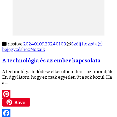
A
frissítve
2024.01.09.
2024.01.09.
Szólj hozzá a(z)
techno
bejegyzéshez
Mozaik
és
A technológia és az ember kapcsolata
az
ember
kapcso
A technológia fejlődése elkerülhetetlen – azt mondják.
Én úgy látom, hogy ez csak egyetlen út a sok közül. Ha
a …
Save
Pinterest