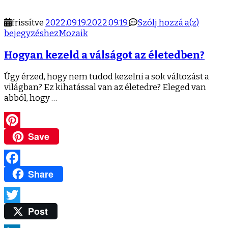
meg
Hogya
frissítve
2022.09.19.
2022.09.19.
Szólj hozzá a(z)
kezeld
bejegyzéshez
Mozaik
a
Hogyan kezeld a válságot az életedben?
válságo
az
életed
Úgy érzed, hogy nem tudod kezelni a sok változást a
világban? Ez kihatással van az életedre? Eleged van
abból, hogy …
Save
Pinterest
Share
Facebook
Post
Twitter