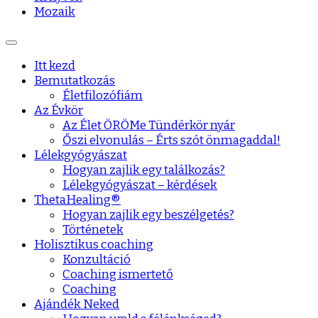
Mozaik
Itt kezd
Bemutatkozás
Életfilozófiám
Az Évkör
Az Élet ÖRÖMe Tündérkör nyár
Őszi elvonulás – Érts szót önmagaddal!
Lélekgyógyászat
Hogyan zajlik egy találkozás?
Lélekgyógyászat – kérdések
ThetaHealing®
Hogyan zajlik egy beszélgetés?
Történetek
Holisztikus coaching
Konzultáció
Coaching ismertető
Coaching
Ajándék Neked