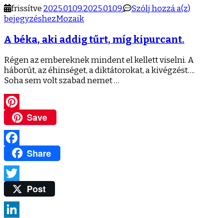
A
frissítve
2025.01.09.
2025.01.09.
Szólj hozzá a(z)
béka,
bejegyzéshez
Mozaik
aki
A béka, aki addig tűrt, míg kipurcant.
addig
tűrt,
míg
Régen az embereknek mindent el kellett viselni. A
kipurca
háborút, az éhinséget, a diktátorokat, a kivégzést….
Soha sem volt szabad nemet …
Save
Pinterest
Share
Facebook
Post
Twitter