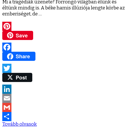
Mi a tragédiák üzenete? Forrongó világban élünk és
éltünk mindig is. A béke hamis illúziója lengte körbe az
emberiséget, de …
Save
Pinterest
Share
Facebook
Post
Twitter
LinkedIn
Email
Gmail
Tovább olvasok
Ossza