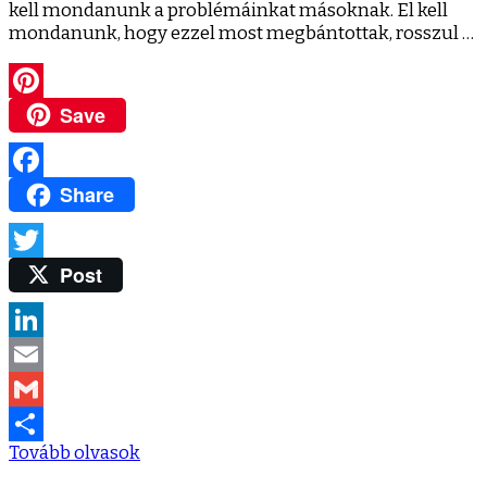
kell mondanunk a problémáinkat másoknak. El kell
mondanunk, hogy ezzel most megbántottak, rosszul …
Save
Pinterest
Share
Facebook
Post
Twitter
LinkedIn
Email
Gmail
Tovább olvasok
Ossza