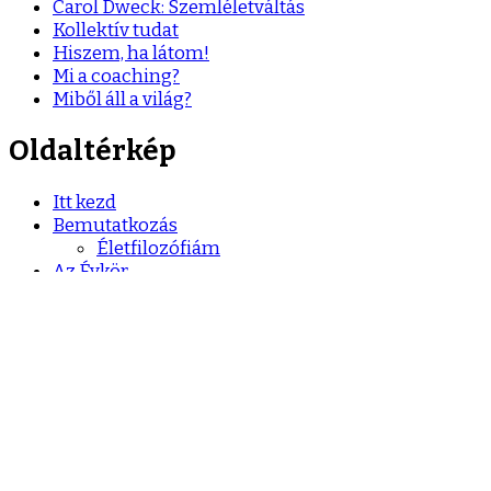
Carol Dweck: Szemléletváltás
Kollektív tudat
Hiszem, ha látom!
Mi a coaching?
Miből áll a világ?
Oldaltérkép
Itt kezd
Bemutatkozás
Életfilozófiám
Az Évkör
Az Élet ÖRÖMe Tündérkör nyár
Őszi elvonulás – Érts szót önmagaddal!
Lélekgyógyászat
Hogyan zajlik egy találkozás?
Lélekgyógyászat – kérdések
ThetaHealing®
Hogyan zajlik egy beszélgetés?
Történetek
Holisztikus coaching