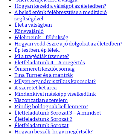
Hogyan kezeld a válságot az életedben?
A belső erőnk felébresztése a meditáció
segítségével
Élet a válságban
Könyvajánló
Félelmeink – félénkség
Hogyan vedd észre a jó dolgokat az életedben?
Ép testben, ép lélek.
Mi a tragédiák üzenete?
Életfeladatunk 4 – A megértés
Önismereti kezdőcsomag
Tina Turner és a mantrák
Milyen egy nárcisztikus kapcsolat?
A szeretet két arca
Mindenkivel másképp viselkedünk
Viszonzatlan szerelem
Mindig boldognak kell lennem?
Életfeladatunk Sorozat 3 – A mindset
Életfeladatunk Sorozat 2
Életfeladatunk Sorozat
Hogyan beszélj, hogy megértsék?