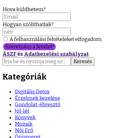
Hova küldhetem?
Hogyan szólíthatlak?
A felhasználási feltételeket elfogadom
Szeretném a levelet!
ÁSZF
és
Adatkezelési szabályzat
Keresés:
Kategóriák
Digitális Detox
Érzelmek kezelése
Gondolat-ébresztő
Jól-lét
Könyvek
Mozaik
Női Erő
Önismeret