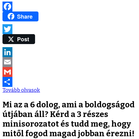
Share
Facebook
Post
Twitter
LinkedIn
Email
Gmail
Tovább olvasok
Ossza
meg
Mi az a 6 dolog, ami a boldogságod
útjában áll? Kérd a 3 részes
minisorozatot és tudd meg, hogy
mitől fogod magad jobban érezni!