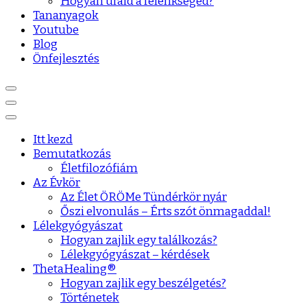
Hogyan urald a félénkséged?
Tananyagok
Youtube
Blog
Önfejlesztés
Itt kezd
Bemutatkozás
Életfilozófiám
Az Évkör
Az Élet ÖRÖMe Tündérkör nyár
Őszi elvonulás – Érts szót önmagaddal!
Lélekgyógyászat
Hogyan zajlik egy találkozás?
Lélekgyógyászat – kérdések
ThetaHealing®
Hogyan zajlik egy beszélgetés?
Történetek