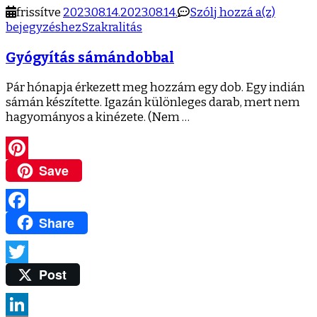
Gyógyí
frissítve
2023.08.14.
2023.08.14.
Szólj hozzá a(z)
sámánd
bejegyzéshez
Szakralitás
Gyógyítás sámándobbal
Pár hónapja érkezett meg hozzám egy dob. Egy indián
sámán készítette. Igazán különleges darab, mert nem
hagyományos a kinézete. (Nem …
Save
Pinterest
Share
Facebook
Post
Twitter