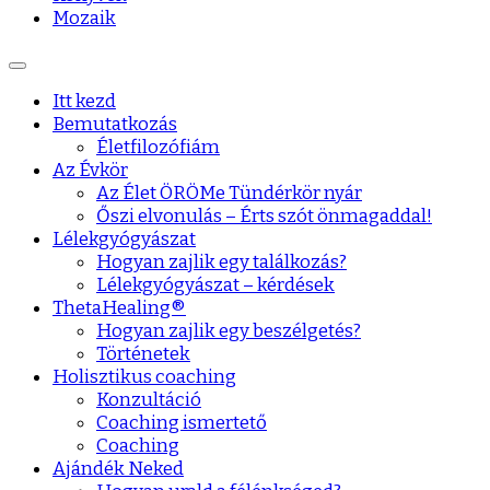
Mozaik
Itt kezd
Bemutatkozás
Életfilozófiám
Az Évkör
Az Élet ÖRÖMe Tündérkör nyár
Őszi elvonulás – Érts szót önmagaddal!
Lélekgyógyászat
Hogyan zajlik egy találkozás?
Lélekgyógyászat – kérdések
ThetaHealing®
Hogyan zajlik egy beszélgetés?
Történetek
Holisztikus coaching
Konzultáció
Coaching ismertető
Coaching
Ajándék Neked