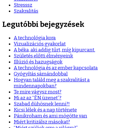
Stresssz
Szakralitás
Legutóbbi bejegyzések
A technológia kora
Vizualizációs gyakorlat
A béka, aki addig tűrt, míg kipurcant.
Születés előtti élményeink
Illúzió és hazugságok
A technológia és az ember kapcsolata
Gyógyítás sámándobbal
Hogyan találd meg a szakralitást a
mindennapokban?
Te mire vágysz most?
Mi az az “ÉN üzenet”?
Szabad dühösnek lenni?!
Kicsi lélek és a nap története
Pánikroham és ami mögötte van
Miért kritizálsz másokat?
“Miért szüljek erre a világra?”