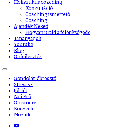
Holisztikus coaching
Konzultáció
Coaching ismertető
Coaching
Ajándék Neked
Hogyan urald a félénkséged?
Tananyagok
Youtube
Blog
Önfejlesztés
Gondolat-ébresztő
Stresssz
Jól-lét
Női Erő
Önismeret
Könyvek
Mozaik