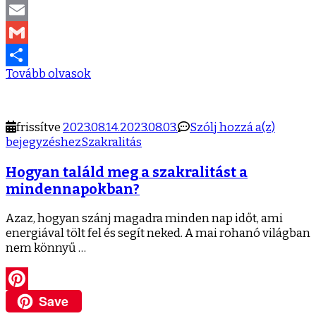
LinkedIn
Email
Gmail
Tovább olvasok
Ossza
meg
Hogya
frissítve
2023.08.14.
2023.08.03.
Szólj hozzá a(z)
találd
bejegyzéshez
Szakralitás
meg
Hogyan találd meg a szakralitást a
a
szakral
mindennapokban?
a
minde
Azaz, hogyan szánj magadra minden nap időt, ami
energiával tölt fel és segít neked. A mai rohanó világban
nem könnyű …
Save
Pinterest