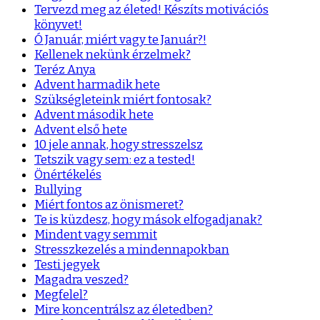
Tervezd meg az életed! Készíts motivációs
könyvet!
Ó Január, miért vagy te Január?!
Kellenek nekünk érzelmek?
Teréz Anya
Advent harmadik hete
Szükségleteink miért fontosak?
Advent második hete
Advent első hete
10 jele annak, hogy stresszelsz
Tetszik vagy sem: ez a tested!
Önértékelés
Bullying
Miért fontos az önismeret?
Te is küzdesz, hogy mások elfogadjanak?
Mindent vagy semmit
Stresszkezelés a mindennapokban
Testi jegyek
Magadra veszed?
Megfelel?
Mire koncentrálsz az életedben?