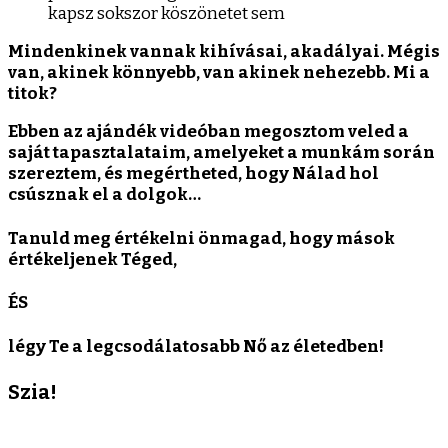
kapsz sokszor köszönetet sem
Mindenkinek vannak kihívásai, akadályai. Mégis
van, akinek könnyebb, van akinek nehezebb. Mi a
titok?
Ebben az ajándék videóban megosztom veled a
saját tapasztalataim, amelyeket a munkám során
szereztem, és megértheted, hogy Nálad hol
csúsznak el a dolgok…
Tanuld meg értékelni önmagad, hogy mások
értékeljenek Téged,
ÉS
légy Te a legcsodálatosabb Nő az életedben!
Szia!