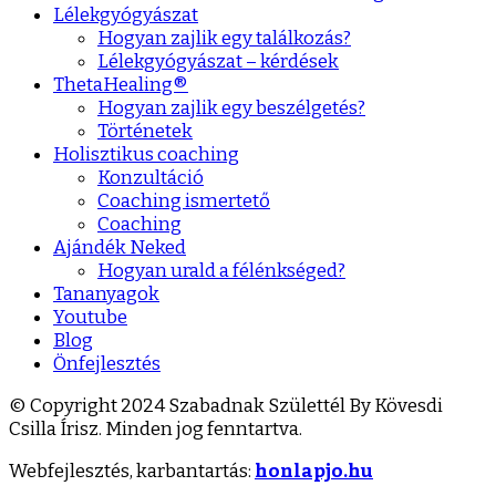
Lélekgyógyászat
Hogyan zajlik egy találkozás?
Lélekgyógyászat – kérdések
ThetaHealing®
Hogyan zajlik egy beszélgetés?
Történetek
Holisztikus coaching
Konzultáció
Coaching ismertető
Coaching
Ajándék Neked
Hogyan urald a félénkséged?
Tananyagok
Youtube
Blog
Önfejlesztés
© Copyright 2024 Szabadnak Születtél By Kövesdi
Csilla Írisz. Minden jog fenntartva.
Webfejlesztés, karbantartás:
honlapjo.hu