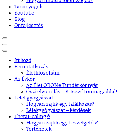
Hogyan urald a félénkséged?
Tananyagok
Youtube
Blog
Önfejlesztés
Itt kezd
Bemutatkozás
Életfilozófiám
Az Évkör
Az Élet ÖRÖMe Tündérkör nyár
Őszi elvonulás – Érts szót önmagaddal!
Lélekgyógyászat
Hogyan zajlik egy találkozás?
Lélekgyógyászat – kérdések
ThetaHealing®
Hogyan zajlik egy beszélgetés?
Történetek