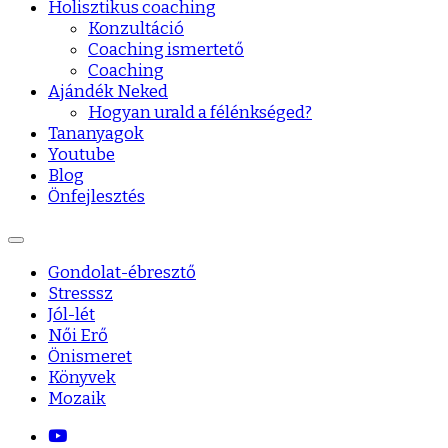
Holisztikus coaching
Konzultáció
Coaching ismertető
Coaching
Ajándék Neked
Hogyan urald a félénkséged?
Tananyagok
Youtube
Blog
Önfejlesztés
Gondolat-ébresztő
Stresssz
Jól-lét
Női Erő
Önismeret
Könyvek
Mozaik