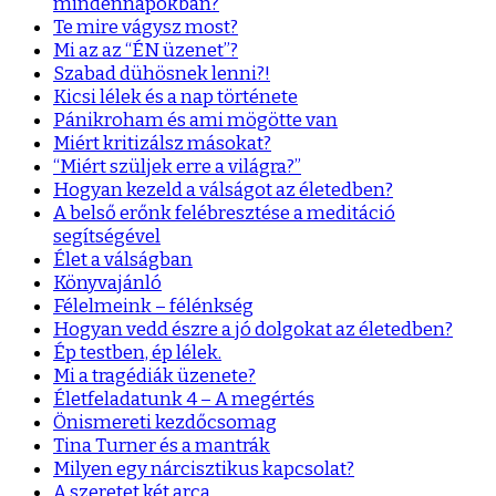
mindennapokban?
Te mire vágysz most?
Mi az az “ÉN üzenet”?
Szabad dühösnek lenni?!
Kicsi lélek és a nap története
Pánikroham és ami mögötte van
Miért kritizálsz másokat?
“Miért szüljek erre a világra?”
Hogyan kezeld a válságot az életedben?
A belső erőnk felébresztése a meditáció
segítségével
Élet a válságban
Könyvajánló
Félelmeink – félénkség
Hogyan vedd észre a jó dolgokat az életedben?
Ép testben, ép lélek.
Mi a tragédiák üzenete?
Életfeladatunk 4 – A megértés
Önismereti kezdőcsomag
Tina Turner és a mantrák
Milyen egy nárcisztikus kapcsolat?
A szeretet két arca