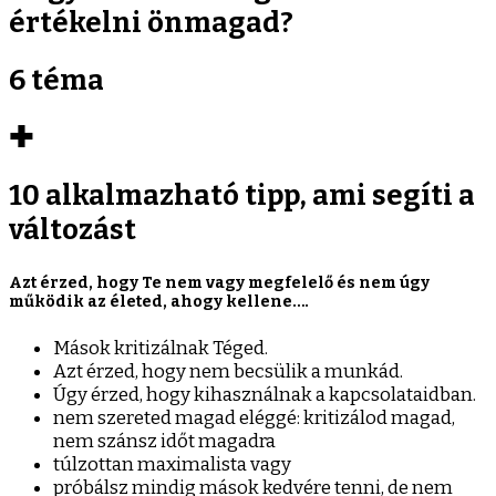
értékelni önmagad?
6 téma
✚
10 alkalmazható tipp, ami segíti a
változást
Azt érzed, hogy Te nem vagy megfelelő és nem úgy
működik az életed, ahogy kellene….
Mások kritizálnak Téged.
Azt érzed, hogy nem becsülik a munkád.
Úgy érzed, hogy kihasználnak a kapcsolataidban.
nem szereted magad eléggé: kritizálod magad,
nem szánsz időt magadra
túlzottan maximalista vagy
próbálsz mindig mások kedvére tenni, de nem