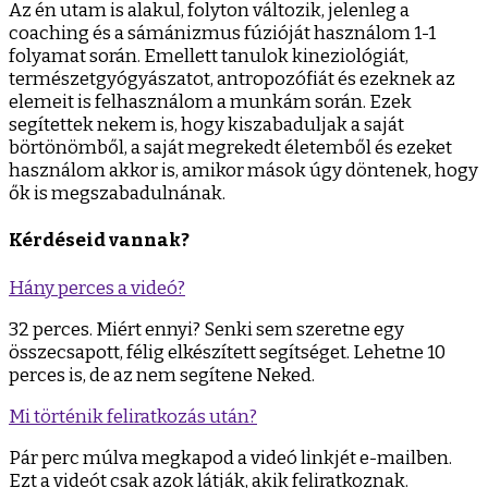
Az én utam is alakul, folyton változik, jelenleg a
coaching és a sámánizmus fúzióját használom 1-1
folyamat során. Emellett tanulok kineziológiát,
természetgyógyászatot, antropozófiát és ezeknek az
elemeit is felhasználom a munkám során. Ezek
segítettek nekem is, hogy kiszabaduljak a saját
börtönömből, a saját megrekedt életemből és ezeket
használom akkor is, amikor mások úgy döntenek, hogy
ők is megszabadulnának.
Kérdéseid vannak?
Hány perces a videó?
32 perces. Miért ennyi? Senki sem szeretne egy
összecsapott, félig elkészített segítséget. Lehetne 10
perces is, de az nem segítene Neked.
Mi történik feliratkozás után?
Pár perc múlva megkapod a videó linkjét e-mailben.
Ezt a videót csak azok látják, akik feliratkoznak.