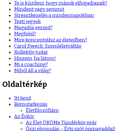
Te is küzdesz, hogy mások elfogadjanak?
Mindent vagy semmit
Stresszkezelés a mindennapokban
Testi jegyek
Magadra veszed?
Megfelel?
Mire koncentrálsz az életedben?
Carol Dweck: Szemléletváltás
Kollektív tudat
Hiszem, ha látom!
Mi a coaching?
Miből áll a világ?
Oldaltérkép
Itt kezd
Bemutatkozás
Életfilozófiám
Az Évkör
Az Élet ÖRÖMe Tündérkör nyár
Őszi elvonulás – Érts szót önmagaddal!