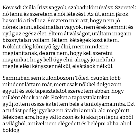
Kövesdi Csilla Írisz vagyok, szabadulóművész. Szeretek
nő lenni és szeretem a női létezést. Az út, amin járok
hasonló a tiedhez. Éreztem már azt, hogy nem jó
nőnek lenni, alkalmatlan vagyok, nem érek semmit és
nyűg az egész élet. Éltem át válságot, utáltam magam,
bizonytalan voltam, féltem, kétségek közt éltem.
Nőként elég könnyű így élni, mert minderre
megtanítanak, de arra nem, hogy kell szeretni
magunkat, hogy kell úgy élni, ahogy jó nekünk,
megfelelési kényszer nélkül, elvárások nélkül.
Semmiben sem különbözöm Tőled, csupán több
mindent láttam már, mert csak nőkkel dolgozom
együtt és sok tapasztalatot szereztem abban, hogy
miként élnek a nők. Ezeket a tapasztalatokat
gyűjtöttem össze és tettem bele a tanfolyamaimba. Ezt
a tudást pedig igyekszem átadni annak, aki megérett
lélekben arra, hogy változzon és ki akarjon lépni abból
a világból, amivel nem elégedett és belépni abba, ahol
boldog.