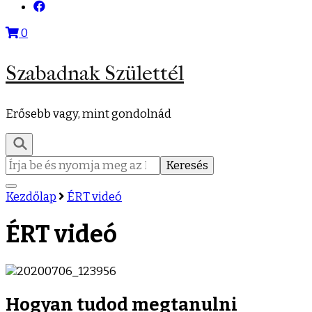
0
Szabadnak Születtél
Erősebb vagy, mint gondolnád
Keresés:
Kezdőlap
ÉRT videó
ÉRT videó
Hogyan tudod megtanulni