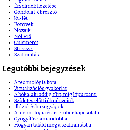
Érzelmek kezelése
Gondolat-ébresztő
Jól-lét
Könyvek
Mozaik
Női Erő
Önismeret
Stresssz
Szakralitás
Legutóbbi bejegyzések
A technológia kora
Vizualizációs gyakorlat
A béka, aki addig tűrt, míg kipurcant.
Születés előtti élményeink
Illúzió és hazugságok
A technológia és az ember kapcsolata
Gyógyítás sámándobbal
Hogyan találd meg a szakralitást a