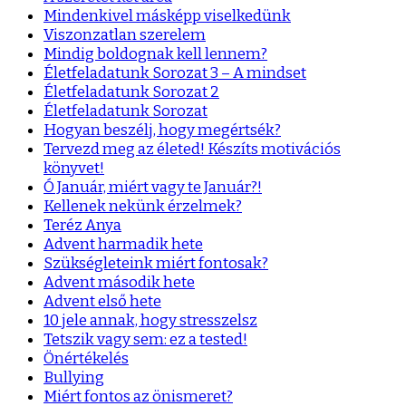
Mindenkivel másképp viselkedünk
Viszonzatlan szerelem
Mindig boldognak kell lennem?
Életfeladatunk Sorozat 3 – A mindset
Életfeladatunk Sorozat 2
Életfeladatunk Sorozat
Hogyan beszélj, hogy megértsék?
Tervezd meg az életed! Készíts motivációs
könyvet!
Ó Január, miért vagy te Január?!
Kellenek nekünk érzelmek?
Teréz Anya
Advent harmadik hete
Szükségleteink miért fontosak?
Advent második hete
Advent első hete
10 jele annak, hogy stresszelsz
Tetszik vagy sem: ez a tested!
Önértékelés
Bullying
Miért fontos az önismeret?