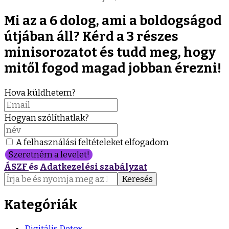
Mi az a 6 dolog, ami a boldogságod
útjában áll? Kérd a 3 részes
minisorozatot és tudd meg, hogy
mitől fogod magad jobban érezni!
Hova küldhetem?
Hogyan szólíthatlak?
A felhasználási feltételeket elfogadom
Szeretném a levelet!
ÁSZF
és
Adatkezelési szabályzat
Keresés:
Kategóriák
Digitális Detox