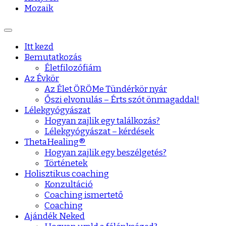
Mozaik
Itt kezd
Bemutatkozás
Életfilozófiám
Az Évkör
Az Élet ÖRÖMe Tündérkör nyár
Őszi elvonulás – Érts szót önmagaddal!
Lélekgyógyászat
Hogyan zajlik egy találkozás?
Lélekgyógyászat – kérdések
ThetaHealing®
Hogyan zajlik egy beszélgetés?
Történetek
Holisztikus coaching
Konzultáció
Coaching ismertető
Coaching
Ajándék Neked