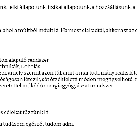
, lelki állapotunk, fizikai állapotunk, a hozzáállásunk, a 
lahol a múltból indult ki. Ha most elakadtál, akkor azt az
ton alapuló rendszer
chnikák, Dobolás
r, amely szerint azon túl, amit a mai tudomány reális lét
lóságosan létezik, sőt érzékfeletti módon megfigyelhető,
szeretettel működő energiagyógyászati rendszer
s célokat tűzzünk ki.
 a tudásom egészét tudom adni.