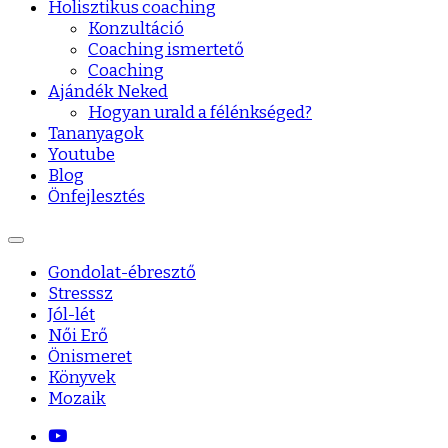
Holisztikus coaching
Konzultáció
Coaching ismertető
Coaching
Ajándék Neked
Hogyan urald a félénkséged?
Tananyagok
Youtube
Blog
Önfejlesztés
Gondolat-ébresztő
Stresssz
Jól-lét
Női Erő
Önismeret
Könyvek
Mozaik