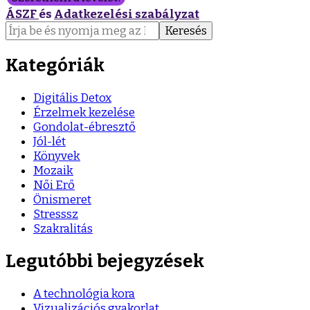
ÁSZF
és
Adatkezelési szabályzat
Keresés:
Kategóriák
Digitális Detox
Érzelmek kezelése
Gondolat-ébresztő
Jól-lét
Könyvek
Mozaik
Női Erő
Önismeret
Stresssz
Szakralitás
Legutóbbi bejegyzések
A technológia kora
Vizualizációs gyakorlat