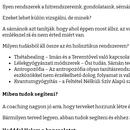
Ilyen rendszerek a hitrendszereink, gondolataink, sémáink
Ezeket lehet külön vizsgálni, de minek?
A sámánok azt tanítják, hogy ahol éppen most állsz, az va
emlékszel rá és nem érted miért van.
Milyen tudásból áll össze az én holisztikus rendszerem?
Thétahealing – Imán és a Teremtővel való kapcsola
Lélekgyógyászati módszerek – Ősi tudás, Sámán te
Antropozófia – Az antropozófia olyan tanításrendsze
eszközökkel nem érzékelhető dolog, folyamat is va
Kvantumgyógyítás – a Feltétel Nélküli Szív Alapú 
Miben tudok segíteni?
A coaching nagyon jó arra, hogy terveket hozzunk létre é
Bármilyen terved legyen, abban tudok segíteni és ehhez