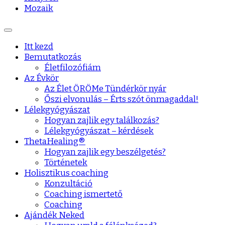
Mozaik
Itt kezd
Bemutatkozás
Életfilozófiám
Az Évkör
Az Élet ÖRÖMe Tündérkör nyár
Őszi elvonulás – Érts szót önmagaddal!
Lélekgyógyászat
Hogyan zajlik egy találkozás?
Lélekgyógyászat – kérdések
ThetaHealing®
Hogyan zajlik egy beszélgetés?
Történetek
Holisztikus coaching
Konzultáció
Coaching ismertető
Coaching
Ajándék Neked