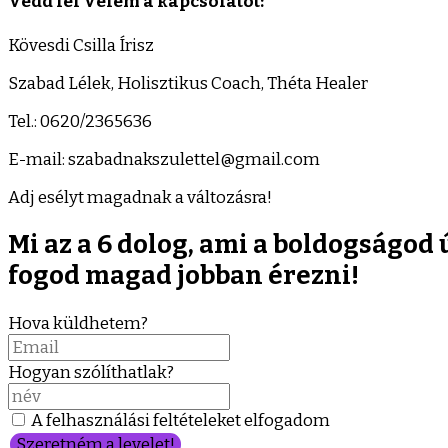
Vedd fel Velem a kapcsolatot:
Kövesdi Csilla Írisz
Szabad Lélek, Holisztikus Coach, Théta Healer
Tel.: 0620/2365636
E-mail: szabadnakszulettel@gmail.com
Adj esélyt magadnak a változásra!
Mi az a 6 dolog, ami a boldogságod 
fogod magad jobban érezni!
Hova küldhetem?
Hogyan szólíthatlak?
A felhasználási feltételeket elfogadom
Szeretném a levelet!