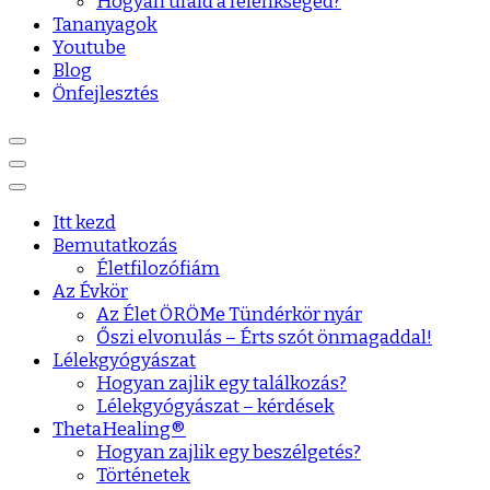
Hogyan urald a félénkséged?
Tananyagok
Youtube
Blog
Önfejlesztés
Itt kezd
Bemutatkozás
Életfilozófiám
Az Évkör
Az Élet ÖRÖMe Tündérkör nyár
Őszi elvonulás – Érts szót önmagaddal!
Lélekgyógyászat
Hogyan zajlik egy találkozás?
Lélekgyógyászat – kérdések
ThetaHealing®
Hogyan zajlik egy beszélgetés?
Történetek