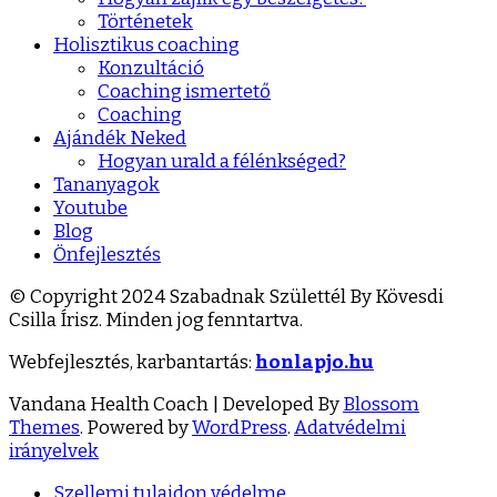
Történetek
Holisztikus coaching
Konzultáció
Coaching ismertető
Coaching
Ajándék Neked
Hogyan urald a félénkséged?
Tananyagok
Youtube
Blog
Önfejlesztés
© Copyright 2024 Szabadnak Születtél By Kövesdi
Csilla Írisz. Minden jog fenntartva.
Webfejlesztés, karbantartás:
honlapjo.hu
Vandana Health Coach | Developed By
Blossom
Themes
. Powered by
WordPress
.
Adatvédelmi
irányelvek
Szellemi tulajdon védelme