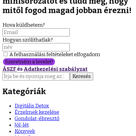
minisorozatot és tudd meg, hogy
mitől fogod magad jobban érezni!
Hova küldhetem?
Hogyan szólíthatlak?
A felhasználási feltételeket elfogadom
Szeretném a levelet!
ÁSZF
és
Adatkezelési szabályzat
Keresés:
Kategóriák
Digitális Detox
Érzelmek kezelése
Gondolat-ébresztő
Jól-lét
Könyvek