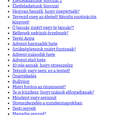
Életfeladatunk Sorozat 2
Életfeladatunk Sorozat
Hogyan beszélj, hogy megértsék?
Tervezd meg az életed! Készíts motivációs
könyvet!
Ó Január, miért vagy te Január?!
Kellenek nekünk érzelmek?
Teréz Anya
Advent harmadik hete
Szükségleteink miért fontosak?
Advent második hete
Advent első hete
10 jele annak, hogy stresszelsz
Tetszik vagy sem: ez a tested!
Önértékelés
Bullying
Miért fontos az önismeret?
Te is küzdesz, hogy mások elfogadjanak?
Mindent vagy semmit
Stresszkezelés a mindennapokban
Testi jegyek
Magadra veszed?