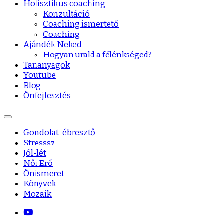
Holisztikus coaching
Konzultáció
Coaching ismertető
Coaching
Ajándék Neked
Hogyan urald a félénkséged?
Tananyagok
Youtube
Blog
Önfejlesztés
Gondolat-ébresztő
Stresssz
Jól-lét
Női Erő
Önismeret
Könyvek
Mozaik