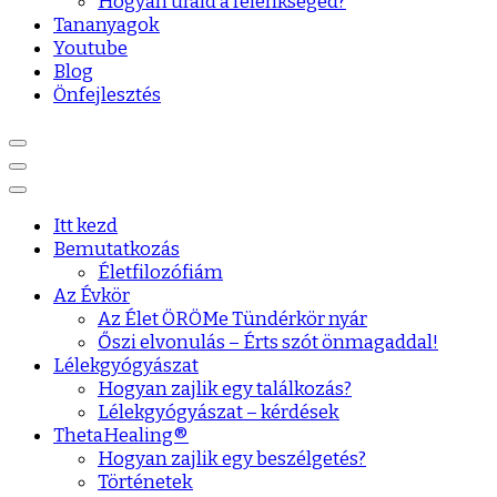
Hogyan urald a félénkséged?
Tananyagok
Youtube
Blog
Önfejlesztés
Itt kezd
Bemutatkozás
Életfilozófiám
Az Évkör
Az Élet ÖRÖMe Tündérkör nyár
Őszi elvonulás – Érts szót önmagaddal!
Lélekgyógyászat
Hogyan zajlik egy találkozás?
Lélekgyógyászat – kérdések
ThetaHealing®
Hogyan zajlik egy beszélgetés?
Történetek