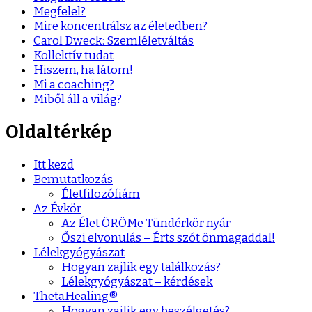
Megfelel?
Mire koncentrálsz az életedben?
Carol Dweck: Szemléletváltás
Kollektív tudat
Hiszem, ha látom!
Mi a coaching?
Miből áll a világ?
Oldaltérkép
Itt kezd
Bemutatkozás
Életfilozófiám
Az Évkör
Az Élet ÖRÖMe Tündérkör nyár
Őszi elvonulás – Érts szót önmagaddal!
Lélekgyógyászat
Hogyan zajlik egy találkozás?
Lélekgyógyászat – kérdések
ThetaHealing®
Hogyan zajlik egy beszélgetés?