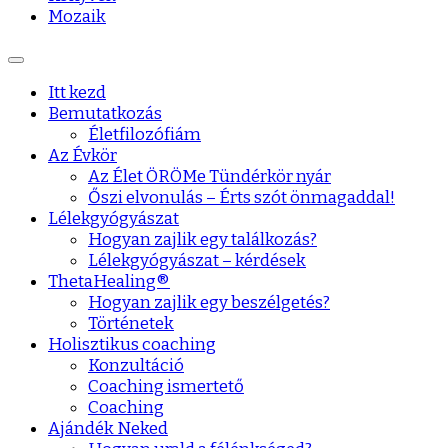
Mozaik
Itt kezd
Bemutatkozás
Életfilozófiám
Az Évkör
Az Élet ÖRÖMe Tündérkör nyár
Őszi elvonulás – Érts szót önmagaddal!
Lélekgyógyászat
Hogyan zajlik egy találkozás?
Lélekgyógyászat – kérdések
ThetaHealing®
Hogyan zajlik egy beszélgetés?
Történetek
Holisztikus coaching
Konzultáció
Coaching ismertető
Coaching
Ajándék Neked