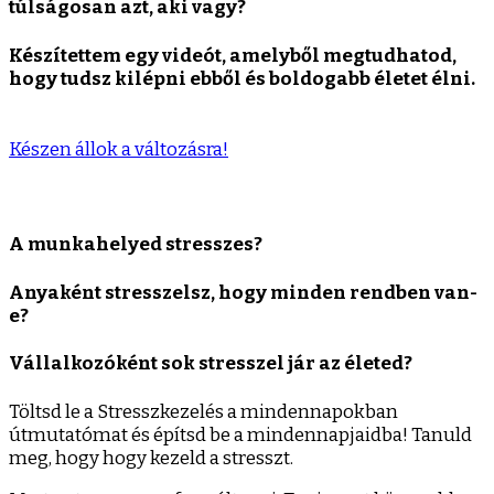
túlságosan azt, aki vagy?
Készítettem egy videót, amelyből megtudhatod,
hogy tudsz kilépni ebből és boldogabb életet élni.
Készen állok a változásra!
A munkahelyed stresszes?
Anyaként stresszelsz, hogy minden rendben van-
e?
Vállalkozóként sok stresszel jár az életed?
Töltsd le a Stresszkezelés a mindennapokban
útmutatómat és építsd be a mindennapjaidba! Tanuld
meg, hogy hogy kezeld a stresszt.