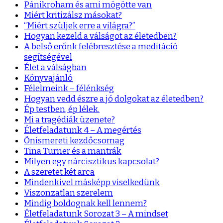
Pánikroham és ami mögötte van
Miért kritizálsz másokat?
“Miért szüljek erre a világra?”
Hogyan kezeld a válságot az életedben?
A belső erőnk felébresztése a meditáció
segítségével
Élet a válságban
Könyvajánló
Félelmeink – félénkség
Hogyan vedd észre a jó dolgokat az életedben?
Ép testben, ép lélek.
Mi a tragédiák üzenete?
Életfeladatunk 4 – A megértés
Önismereti kezdőcsomag
Tina Turner és a mantrák
Milyen egy nárcisztikus kapcsolat?
A szeretet két arca
Mindenkivel másképp viselkedünk
Viszonzatlan szerelem
Mindig boldognak kell lennem?
Életfeladatunk Sorozat 3 – A mindset