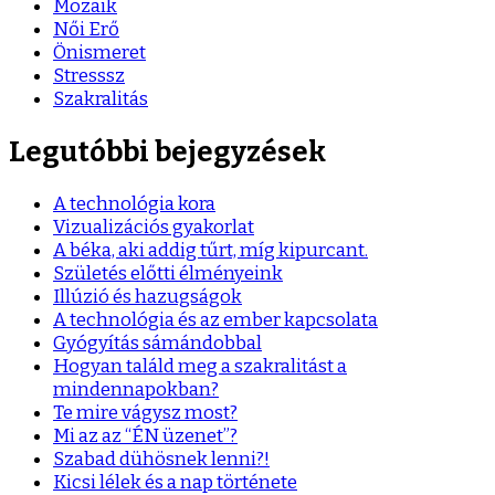
Mozaik
Női Erő
Önismeret
Stresssz
Szakralitás
Legutóbbi bejegyzések
A technológia kora
Vizualizációs gyakorlat
A béka, aki addig tűrt, míg kipurcant.
Születés előtti élményeink
Illúzió és hazugságok
A technológia és az ember kapcsolata
Gyógyítás sámándobbal
Hogyan találd meg a szakralitást a
mindennapokban?
Te mire vágysz most?
Mi az az “ÉN üzenet”?
Szabad dühösnek lenni?!
Kicsi lélek és a nap története