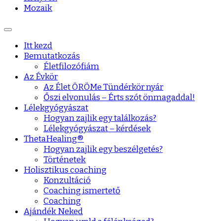
Mozaik
Itt kezd
Bemutatkozás
Életfilozófiám
Az Évkör
Az Élet ÖRÖMe Tündérkör nyár
Őszi elvonulás – Érts szót önmagaddal!
Lélekgyógyászat
Hogyan zajlik egy találkozás?
Lélekgyógyászat – kérdések
ThetaHealing®
Hogyan zajlik egy beszélgetés?
Történetek
Holisztikus coaching
Konzultáció
Coaching ismertető
Coaching
Ajándék Neked