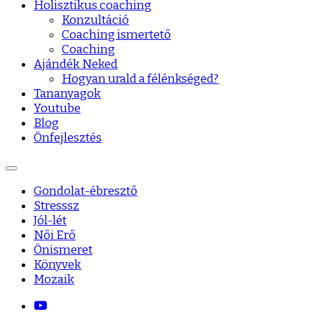
Holisztikus coaching
Konzultáció
Coaching ismertető
Coaching
Ajándék Neked
Hogyan urald a félénkséged?
Tananyagok
Youtube
Blog
Önfejlesztés
Gondolat-ébresztő
Stresssz
Jól-lét
Női Erő
Önismeret
Könyvek
Mozaik