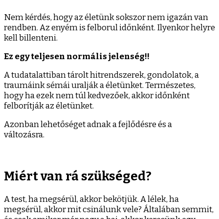
Nem kérdés, hogy az életünk sokszor nem igazán van
rendben. Az enyém is felborul időnként. Ilyenkor helyre
kell billenteni.
Ez egy teljesen normális jelenség!!
A tudatalattiban tárolt hitrendszerek, gondolatok, a
traumáink sémái uralják a életünket. Természetes,
hogy ha ezek nem túl kedvezőek, akkor időnként
felborítják az életünket.
Azonban lehetőséget adnak a fejlődésre és a
változásra.
Miért van rá szükséged?
A test, ha megsérül, akkor bekötjük. A lélek, ha
megsérül, akkor mit csinálunk vele? Általában semmit,