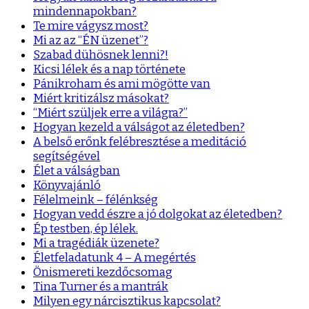
mindennapokban?
Te mire vágysz most?
Mi az az “ÉN üzenet”?
Szabad dühösnek lenni?!
Kicsi lélek és a nap története
Pánikroham és ami mögötte van
Miért kritizálsz másokat?
“Miért szüljek erre a világra?”
Hogyan kezeld a válságot az életedben?
A belső erőnk felébresztése a meditáció
segítségével
Élet a válságban
Könyvajánló
Félelmeink – félénkség
Hogyan vedd észre a jó dolgokat az életedben?
Ép testben, ép lélek.
Mi a tragédiák üzenete?
Életfeladatunk 4 – A megértés
Önismereti kezdőcsomag
Tina Turner és a mantrák
Milyen egy nárcisztikus kapcsolat?