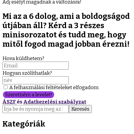
Adj esélyt magadnak a változásra!
Mi az a 6 dolog, ami a boldogságod
útjában áll? Kérd a 3 részes
minisorozatot és tudd meg, hogy
mitől fogod magad jobban érezni!
Hova küldhetem?
Hogyan szólíthatlak?
A felhasználási feltételeket elfogadom
Szeretném a levelet!
ÁSZF
és
Adatkezelési szabályzat
Keresés:
Kategóriák