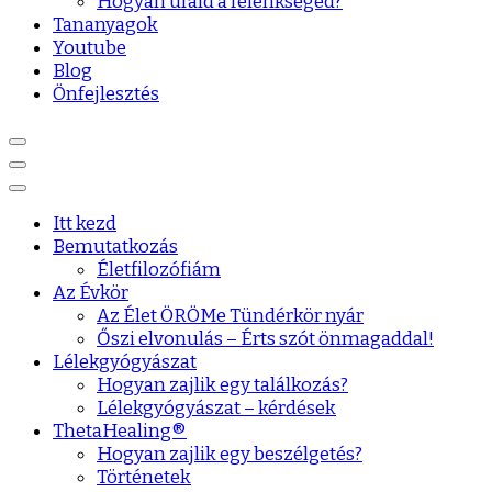
Hogyan urald a félénkséged?
Tananyagok
Youtube
Blog
Önfejlesztés
Itt kezd
Bemutatkozás
Életfilozófiám
Az Évkör
Az Élet ÖRÖMe Tündérkör nyár
Őszi elvonulás – Érts szót önmagaddal!
Lélekgyógyászat
Hogyan zajlik egy találkozás?
Lélekgyógyászat – kérdések
ThetaHealing®
Hogyan zajlik egy beszélgetés?
Történetek