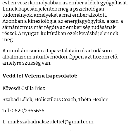
évben veszi komolyabban az ember a lélek gyógyítását.
Ennek kapcsán jelentek meg a pszichológiai
tudományok, amelyeket a mai ember alkotott.
Azonban a kineziológia, az energiagyógyítás, a zen, a
sámánizmus már régóta az emberiség tudásának
részei. A nyugati kultúrában ezek kevésbé jelennek
meg.
A munkám során a tapasztalataim és a tudásom
alkalmazom intuitív módon. Éppen azt hozom elő,
amelyre szükség van.
Vedd fel Velem a kapcsolatot:
Kövesdi Csilla Írisz
Szabad Lélek, Holisztikus Coach, Théta Healer
Tel.: 0620/2365636
E-mail: szabadnakszulettel@gmail.com