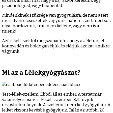
és csak amikor már nagy a baj, akkor keresünk egy
pszichológust, vagy terapeutát.
Mindenkinek szüksége van gyógyulásra, de nem azért
mert ilyen elcseszettek vagyunk, hanem azért mert sok
olyat hordozunk, amit nem kellene, vagy nem is a
mienk!
Azért kell ezektől megszabadulni, hogy az életünket
könnyedén és boldogan éljük és elérjük azokat, amikre
vágyunk.
Mi az a Lélekgyógyászat?
Test-lélek-szellem. Ebből áll az ember. A testet már
valamelyest ismeri, kezeli az ember. Ezt hívjuk
orvostudománynak. A szellemet nem kell gyógyítani. A
lelket viszont kevésbé gyógyítjuk. Talán az utóbbi 20