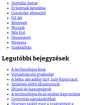
Digitális Detox
Érzelmek kezelése
Gondolat-ébresztő
Jól-lét
Könyvek
Mozaik
Női Erő
Önismeret
Stresssz
Szakralitás
Legutóbbi bejegyzések
A technológia kora
Vizualizációs gyakorlat
A béka, aki addig tűrt, míg kipurcant.
Születés előtti élményeink
Illúzió és hazugságok
A technológia és az ember kapcsolata
Gyógyítás sámándobbal
Hogyan találd meg a szakralitást a