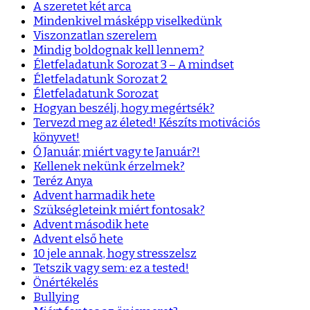
A szeretet két arca
Mindenkivel másképp viselkedünk
Viszonzatlan szerelem
Mindig boldognak kell lennem?
Életfeladatunk Sorozat 3 – A mindset
Életfeladatunk Sorozat 2
Életfeladatunk Sorozat
Hogyan beszélj, hogy megértsék?
Tervezd meg az életed! Készíts motivációs
könyvet!
Ó Január, miért vagy te Január?!
Kellenek nekünk érzelmek?
Teréz Anya
Advent harmadik hete
Szükségleteink miért fontosak?
Advent második hete
Advent első hete
10 jele annak, hogy stresszelsz
Tetszik vagy sem: ez a tested!
Önértékelés
Bullying