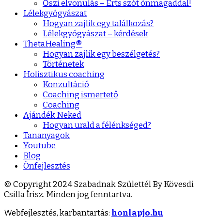
Őszi elvonulás – Érts szót önmagaddal!
Lélekgyógyászat
Hogyan zajlik egy találkozás?
Lélekgyógyászat – kérdések
ThetaHealing®
Hogyan zajlik egy beszélgetés?
Történetek
Holisztikus coaching
Konzultáció
Coaching ismertető
Coaching
Ajándék Neked
Hogyan urald a félénkséged?
Tananyagok
Youtube
Blog
Önfejlesztés
© Copyright 2024 Szabadnak Születtél By Kövesdi
Csilla Írisz. Minden jog fenntartva.
Webfejlesztés, karbantartás:
honlapjo.hu