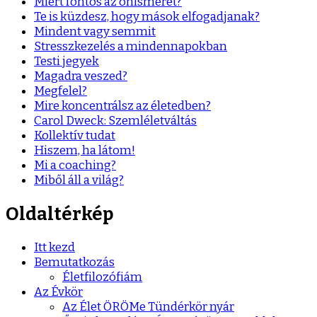
Miért fontos az önismeret?
Te is küzdesz, hogy mások elfogadjanak?
Mindent vagy semmit
Stresszkezelés a mindennapokban
Testi jegyek
Magadra veszed?
Megfelel?
Mire koncentrálsz az életedben?
Carol Dweck: Szemléletváltás
Kollektív tudat
Hiszem, ha látom!
Mi a coaching?
Miből áll a világ?
Oldaltérkép
Itt kezd
Bemutatkozás
Életfilozófiám
Az Évkör
Az Élet ÖRÖMe Tündérkör nyár