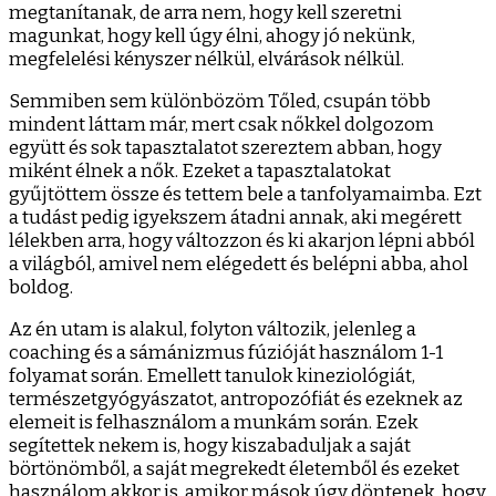
megtanítanak, de arra nem, hogy kell szeretni
magunkat, hogy kell úgy élni, ahogy jó nekünk,
megfelelési kényszer nélkül, elvárások nélkül.
Semmiben sem különbözöm Tőled, csupán több
mindent láttam már, mert csak nőkkel dolgozom
együtt és sok tapasztalatot szereztem abban, hogy
miként élnek a nők. Ezeket a tapasztalatokat
gyűjtöttem össze és tettem bele a tanfolyamaimba. Ezt
a tudást pedig igyekszem átadni annak, aki megérett
lélekben arra, hogy változzon és ki akarjon lépni abból
a világból, amivel nem elégedett és belépni abba, ahol
boldog.
Az én utam is alakul, folyton változik, jelenleg a
coaching és a sámánizmus fúzióját használom 1-1
folyamat során. Emellett tanulok kineziológiát,
természetgyógyászatot, antropozófiát és ezeknek az
elemeit is felhasználom a munkám során. Ezek
segítettek nekem is, hogy kiszabaduljak a saját
börtönömből, a saját megrekedt életemből és ezeket
használom akkor is, amikor mások úgy döntenek, hogy