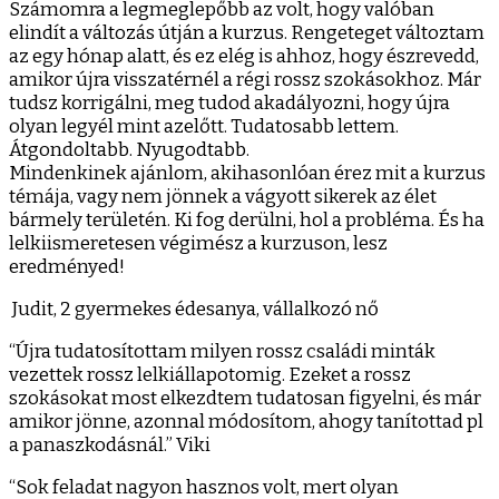
Számomra a legmeglepőbb az volt, hogy valóban
elindít a változás útján a kurzus. Rengeteget változtam
az egy hónap alatt, és ez elég is ahhoz, hogy észrevedd,
amikor újra visszatérnél a régi rossz szokásokhoz. Már
tudsz korrigálni, meg tudod akadályozni, hogy újra
olyan legyél mint azelőtt. Tudatosabb lettem.
Átgondoltabb. Nyugodtabb.
Mindenkinek ajánlom, akihasonlóan érez mit a kurzus
témája, vagy nem jönnek a vágyott sikerek az élet
bármely területén. Ki fog derülni, hol a probléma. És ha
lelkiismeretesen végimész a kurzuson, lesz
eredményed!
Judit, 2 gyermekes édesanya, vállalkozó nő
“Újra tudatosítottam milyen rossz családi minták
vezettek rossz lelkiállapotomig. Ezeket a rossz
szokásokat most elkezdtem tudatosan figyelni, és már
amikor jönne, azonnal módosítom, ahogy tanítottad pl
a panaszkodásnál.” Viki
“Sok feladat nagyon hasznos volt, mert olyan