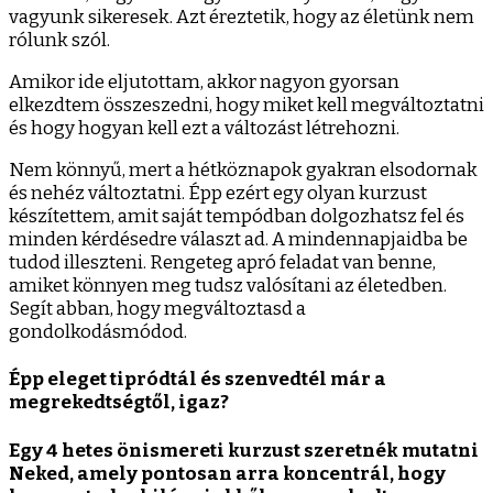
vagyunk sikeresek. Azt éreztetik, hogy az életünk nem
rólunk szól.
Amikor ide eljutottam, akkor nagyon gyorsan
elkezdtem összeszedni, hogy miket kell megváltoztatni
és hogy hogyan kell ezt a változást létrehozni.
Nem könnyű, mert a hétköznapok gyakran elsodornak
és nehéz változtatni. Épp ezért egy olyan kurzust
készítettem, amit saját tempódban dolgozhatsz fel és
minden kérdésedre választ ad. A mindennapjaidba be
tudod illeszteni. Rengeteg apró feladat van benne,
amiket könnyen meg tudsz valósítani az életedben.
Segít abban, hogy megváltoztasd a
gondolkodásmódod.
Épp eleget tipródtál és szenvedtél már a
megrekedtségtől, igaz?
Egy 4 hetes önismereti kurzust szeretnék mutatni
Neked, amely pontosan arra koncentrál, hogy