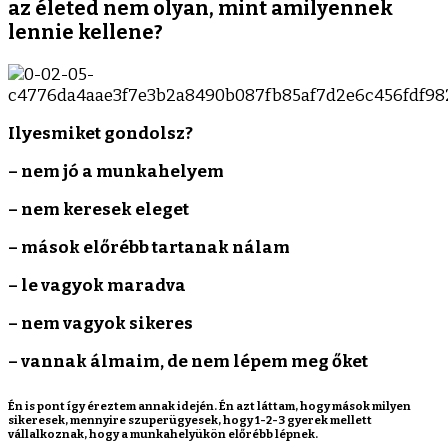
az életed nem olyan, mint amilyennek
lennie kellene?
Ilyesmiket gondolsz?
– nem jó a munkahelyem
– nem keresek eleget
– mások előrébb tartanak nálam
– le vagyok maradva
– nem vagyok sikeres
– vannak álmaim, de nem lépem meg őket
Én is pont így éreztem annak idején. Én azt láttam, hogy mások milyen
sikeresek, mennyire szuperügyesek, hogy 1-2-3 gyerek mellett
vállalkoznak, hogy a munkahelyükön előrébb lépnek.