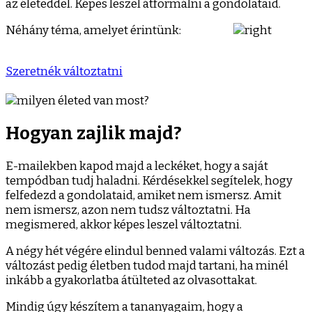
az életeddel. Képes leszel átformálni a gondolataid.
Néhány téma, amelyet érintünk:
Szeretnék változtatni
Hogyan zajlik majd?
E-mailekben kapod majd a leckéket, hogy a saját
tempódban tudj haladni. Kérdésekkel segítelek, hogy
felfedezd a gondolataid, amiket nem ismersz. Amit
nem ismersz, azon nem tudsz változtatni. Ha
megismered, akkor képes leszel változtatni.
A négy hét végére elindul benned valami változás. Ezt a
változást pedig életben tudod majd tartani, ha minél
inkább a gyakorlatba átülteted az olvasottakat.
Mindig úgy készítem a tananyagaim, hogy a