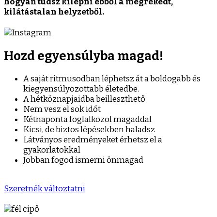
hogyan tudsz kilépni ebből a megrekedt,
kilátástalan helyzetből.
Hozd egyensúlyba magad!
A saját ritmusodban léphetsz át a boldogabb és
kiegyensúlyozottabb életedbe.
A hétköznapjaidba beilleszthető
Nem vesz el sok időt
Kétnaponta foglalkozol magaddal
Kicsi, de biztos lépésekben haladsz
Látványos eredményeket érhetsz el a
gyakorlatokkal
Jobban fogod ismerni önmagad
Szeretnék változtatni