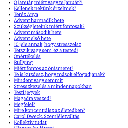
Ó Január, miért vagy te Január?!
Kellenek nekünk érzelmek?
Teréz Anya
Advent harmadik hete
Szükségleteink miért fontosak?
Advent második hete
Advent első hete
10 jele annak, hogy stresszelsz
Tetszik vagy sem: ez a tested!
Önértékelés
Bullying
Miért fontos az önismeret?
Te is küzdesz, hogy mások elfogadjanak?
Mindent vagy semmit
Stresszkezelés a mindennapokban
Testi jegyek
Magadra veszed?
Megfelel?
Mire koncentrálsz az életedben?
Carol Dweck: Szemléletváltás
Kollektív tudat