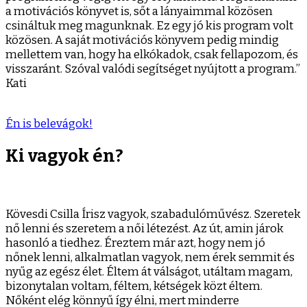
a motivációs könyvet is, sőt a lányaimmal közösen
csináltuk meg magunknak. Ez egy jó kis program volt
közösen. A saját motivációs könyvem pedig mindig
mellettem van, hogy ha elkókadok, csak fellapozom, és
visszaránt. Szóval valódi segítséget nyújtott a program.”
Kati
Én is belevágok!
Ki vagyok én?
Kövesdi Csilla Írisz vagyok, szabadulóművész. Szeretek
nő lenni és szeretem a női létezést. Az út, amin járok
hasonló a tiedhez. Éreztem már azt, hogy nem jó
nőnek lenni, alkalmatlan vagyok, nem érek semmit és
nyűg az egész élet. Éltem át válságot, utáltam magam,
bizonytalan voltam, féltem, kétségek közt éltem.
Nőként elég könnyű így élni, mert minderre