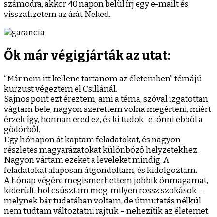
számodra, akkor 40 napon belül írj egy e-mailt és
visszafizetem az árát Neked.
Ők már végigjárták az utat:
“Már nem itt kellene tartanom az életemben” témájú
kurzust végeztem el Csillánál.
Sajnos pont ezt éreztem, ami a téma, szóval izgatottan
vágtam bele, nagyon szerettem volna megérteni, miért
érzek így, honnan ered ez, és ki tudok- e jönni ebből a
gödörből.
Egy hónapon át kaptam feladatokat, és nagyon
részletes magyarázatokat különböző helyzetekhez.
Nagyon vártam ezeket a leveleket mindig. A
feladatokat alaposan átgondoltam, és kidolgoztam.
A hónap végére megismerhettem jobbik önmagamat,
kiderült, hol csúsztam meg, milyen rossz szokások –
melynek bár tudatában voltam, de útmutatás nélkül
nem tudtam változtatni rajtuk – nehezítik az életemet.