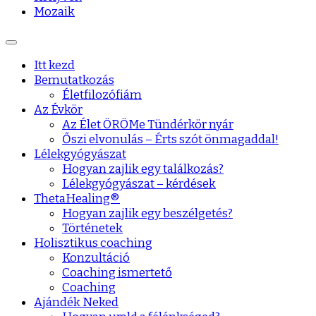
Mozaik
Itt kezd
Bemutatkozás
Életfilozófiám
Az Évkör
Az Élet ÖRÖMe Tündérkör nyár
Őszi elvonulás – Érts szót önmagaddal!
Lélekgyógyászat
Hogyan zajlik egy találkozás?
Lélekgyógyászat – kérdések
ThetaHealing®
Hogyan zajlik egy beszélgetés?
Történetek
Holisztikus coaching
Konzultáció
Coaching ismertető
Coaching
Ajándék Neked