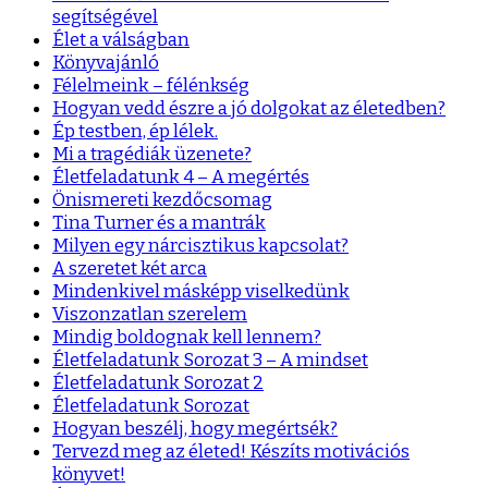
segítségével
Élet a válságban
Könyvajánló
Félelmeink – félénkség
Hogyan vedd észre a jó dolgokat az életedben?
Ép testben, ép lélek.
Mi a tragédiák üzenete?
Életfeladatunk 4 – A megértés
Önismereti kezdőcsomag
Tina Turner és a mantrák
Milyen egy nárcisztikus kapcsolat?
A szeretet két arca
Mindenkivel másképp viselkedünk
Viszonzatlan szerelem
Mindig boldognak kell lennem?
Életfeladatunk Sorozat 3 – A mindset
Életfeladatunk Sorozat 2
Életfeladatunk Sorozat
Hogyan beszélj, hogy megértsék?
Tervezd meg az életed! Készíts motivációs
könyvet!