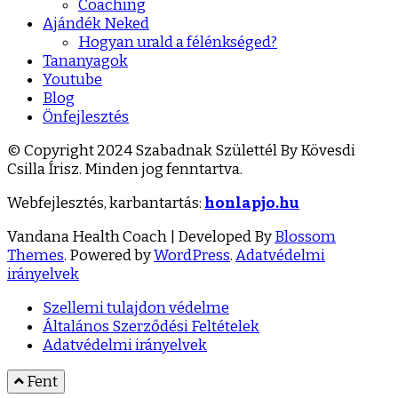
Coaching
Ajándék Neked
Hogyan urald a félénkséged?
Tananyagok
Youtube
Blog
Önfejlesztés
© Copyright 2024 Szabadnak Születtél By Kövesdi
Csilla Írisz. Minden jog fenntartva.
Webfejlesztés, karbantartás:
honlapjo.hu
Vandana Health Coach | Developed By
Blossom
Themes
. Powered by
WordPress
.
Adatvédelmi
irányelvek
Szellemi tulajdon védelme
Általános Szerződési Feltételek
Adatvédelmi irányelvek
Fent