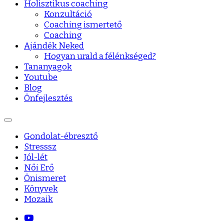
Holisztikus coaching
Konzultáció
Coaching ismertető
Coaching
Ajándék Neked
Hogyan urald a félénkséged?
Tananyagok
Youtube
Blog
Önfejlesztés
Gondolat-ébresztő
Stresssz
Jól-lét
Női Erő
Önismeret
Könyvek
Mozaik