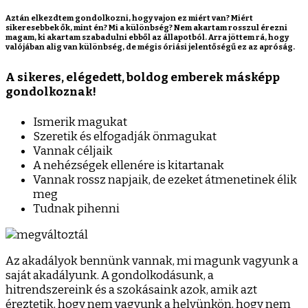
Aztán elkezdtem gondolkozni, hogy vajon ez miért van? Miért
sikeresebbek ők, mint én? Mi a különbség? Nem akartam rosszul érezni
magam, ki akartam szabadulni ebből az állapotból. Arra jöttem rá, hogy
valójában alig van különbség, de mégis óriási jelentőségű ez az apróság.
A sikeres, elégedett, boldog emberek másképp
gondolkoznak!
Ismerik magukat
Szeretik és elfogadják önmagukat
Vannak céljaik
A nehézségek ellenére is kitartanak
Vannak rossz napjaik, de ezeket átmenetinek élik
meg
Tudnak pihenni
Az akadályok bennünk vannak, mi magunk vagyunk a
saját akadályunk. A gondolkodásunk, a
hitrendszereink és a szokásaink azok, amik azt
éreztetik, hogy nem vagyunk a helyünkön, hogy nem