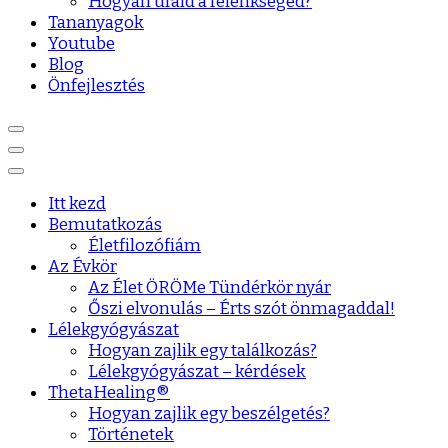
Hogyan urald a félénkséged?
Tananyagok
Youtube
Blog
Önfejlesztés
Itt kezd
Bemutatkozás
Életfilozófiám
Az Évkör
Az Élet ÖRÖMe Tündérkör nyár
Őszi elvonulás – Érts szót önmagaddal!
Lélekgyógyászat
Hogyan zajlik egy találkozás?
Lélekgyógyászat – kérdések
ThetaHealing®
Hogyan zajlik egy beszélgetés?
Történetek