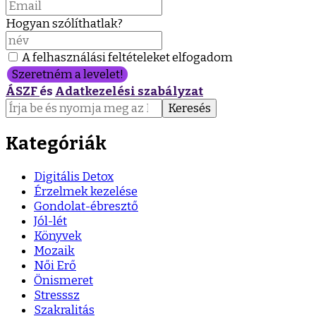
Hogyan szólíthatlak?
A felhasználási feltételeket elfogadom
Szeretném a levelet!
ÁSZF
és
Adatkezelési szabályzat
Keresés:
Kategóriák
Digitális Detox
Érzelmek kezelése
Gondolat-ébresztő
Jól-lét
Könyvek
Mozaik
Női Erő
Önismeret
Stresssz
Szakralitás