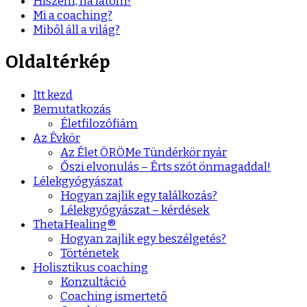
Hiszem, ha látom!
Mi a coaching?
Miből áll a világ?
Oldaltérkép
Itt kezd
Bemutatkozás
Életfilozófiám
Az Évkör
Az Élet ÖRÖMe Tündérkör nyár
Őszi elvonulás – Érts szót önmagaddal!
Lélekgyógyászat
Hogyan zajlik egy találkozás?
Lélekgyógyászat – kérdések
ThetaHealing®
Hogyan zajlik egy beszélgetés?
Történetek
Holisztikus coaching
Konzultáció
Coaching ismertető