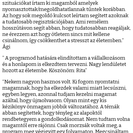
szituációkat írtam ki magamból amelyek
nyomasztottak/megoldhatatlannak tűntek korábban.
Az hogy sok megoldó kulcsot leírtam segített azoknak
a tudatosabb regisztrációjában. Ami remélem
hosszútávon segít abban, hogy tudatosabban reagáljak,
ne érezzem azt hogy ötletem sincs mit kellene
csinálnom, így csökkenthet a stresszt az életemben.”
Ági
” A programod hatására elindítottam a vállalkozásom
és a honlapom is elkezdtem tervezni. Nagy lendületet
hozott az életembe. Köszönöm: Rita”
“Nekem nagyon hasznos volt. Ki fogom nyomtatni
magamnak, hogy ha elkezdek valami miatt lecsúszni,
egyben legyen, azonnal tudjam kezelni magamat
azáltal, hogy újraolvasom. Olyan mint egy kis
kézikönyv önmagam jobbik változatához. A témák
abban segítettek, hogy tényleg az alapoktól
rendbetegyem a gondolkodásomat. Nem tudtam volna
magamtól erre rájönni. Csak morzsák voltak meg, a
program meg végigvitt egy folyamaton. Megcsináltam