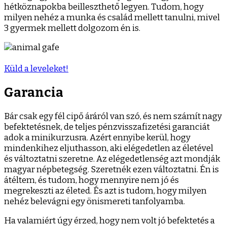
hétköznapokba beilleszthető legyen. Tudom, hogy
milyen nehéz a munka és család mellett tanulni, mivel
3 gyermek mellett dolgozom én is.
Küld a leveleket!
Garancia
Bár csak egy fél cipő áráról van szó, és nem számít nagy
befektetésnek, de teljes pénzvisszafizetési garanciát
adok a minikurzusra. Azért ennyibe kerül, hogy
mindenkihez eljuthasson, aki elégedetlen az életével
és változtatni szeretne. Az elégedetlenség azt mondják
magyar népbetegség. Szeretnék ezen változtatni. Én is
átéltem, és tudom, hogy mennyire nem jó és
megrekeszti az életed. És azt is tudom, hogy milyen
nehéz belevágni egy önismereti tanfolyamba.
Ha valamiért úgy érzed, hogy nem volt jó befektetés a