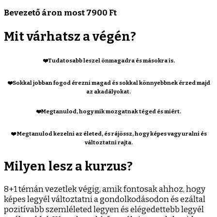
Bevezető áron most 7900 Ft
Mit várhatsz a végén?
❤️Tudatosabb leszel önmagadra és másokra is.
❤️Sokkal jobban fogod érezni magad és sokkal könnyebbnek érzed majd
az akadályokat.
❤️Megtanulod, hogy mik mozgatnak téged és miért.
❤️ Megtanulod kezelni az életed, és rájössz, hogy képes vagy uralni és
változtatni rajta.
Milyen lesz a kurzus?
8+1 témán vezetlek végig, amik fontosak ahhoz, hogy
képes legyél változtatni a gondolkodásodon és ezáltal
pozitívabb szemléleted legyen és elégedettebb legyél