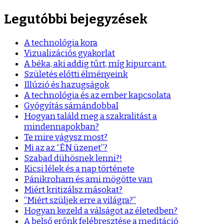
Legutóbbi bejegyzések
A technológia kora
Vizualizációs gyakorlat
A béka, aki addig tűrt, míg kipurcant.
Születés előtti élményeink
Illúzió és hazugságok
A technológia és az ember kapcsolata
Gyógyítás sámándobbal
Hogyan találd meg a szakralitást a
mindennapokban?
Te mire vágysz most?
Mi az az “ÉN üzenet”?
Szabad dühösnek lenni?!
Kicsi lélek és a nap története
Pánikroham és ami mögötte van
Miért kritizálsz másokat?
“Miért szüljek erre a világra?”
Hogyan kezeld a válságot az életedben?
A belső erőnk felébresztése a meditáció