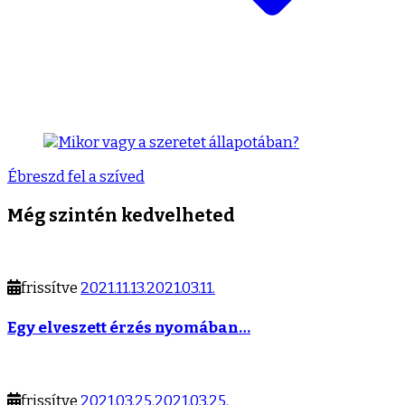
Ébreszd fel a szíved
Még szintén kedvelheted
frissítve
2021.11.13.
2021.03.11.
Egy elveszett érzés nyomában…
frissítve
2021.03.25.
2021.03.25.