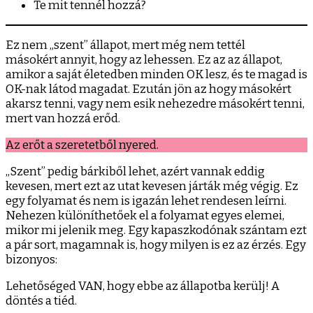
Te mit tennél hozzá?
Ez nem „szent” állapot, mert még nem tettél
másokért annyit, hogy az lehessen. Ez az az állapot,
amikor a saját életedben minden OK lesz, és te magad is
OK-nak látod magadat. Ezután jön az hogy másokért
akarsz tenni, vagy nem esik nehezedre másokért tenni,
mert van hozzá erőd.
Az erőt a szeretetből nyered.
„Szent” pedig bárkiből lehet, azért vannak eddig
kevesen, mert ezt az utat kevesen járták még végig. Ez
egy folyamat és nem is igazán lehet rendesen leírni.
Nehezen különíthetőek el a folyamat egyes elemei,
mikor mi jelenik meg. Egy kapaszkodónak szántam ezt
a pár sort, magamnak is, hogy milyen is ez az érzés. Egy
bizonyos:
Lehetőséged VAN, hogy ebbe az állapotba kerülj! A
döntés a tiéd.