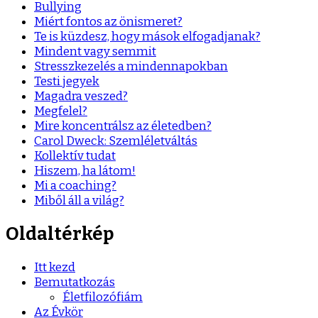
Bullying
Miért fontos az önismeret?
Te is küzdesz, hogy mások elfogadjanak?
Mindent vagy semmit
Stresszkezelés a mindennapokban
Testi jegyek
Magadra veszed?
Megfelel?
Mire koncentrálsz az életedben?
Carol Dweck: Szemléletváltás
Kollektív tudat
Hiszem, ha látom!
Mi a coaching?
Miből áll a világ?
Oldaltérkép
Itt kezd
Bemutatkozás
Életfilozófiám
Az Évkör