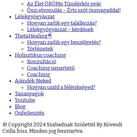
Az Élet ÖRÖMe Tündérkör nyár
Őszi elvonulás – Érts szót önmagaddal!
Lélekgyógyászat
Hogyan zajlik egy találkozás?
Lélekgyógyászat – kérdések
ThetaHealing®
Hogyan zajlik egy beszélgetés?
Történetek
Holisztikus coaching
Konzultáció
Coaching ismertető
Coaching
Ajándék Neked
Hogyan urald a félénkséged?
Tananyagok
Youtube
Blog
Önfejlesztés
© Copyright 2024 Szabadnak Születtél By Kövesdi
Csilla Írisz. Minden jog fenntartva.