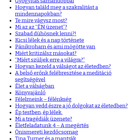
Gyógyítás sámándobbal
Hogyan találd meg a szakralitást a
mindennapokban?
Te mire vágysz most?
Mi az az “ÉN üzenet”?
Szabad dühösnek lenni?!
Kicsi lélek és a nap története
Pánikroham és ami mögötte van
Miért kritizálsz másokat?
“Miért szüljek erre a világra?”
Hogyan kezeld a válságot az életedben?
A belső erőnk felébresztése a meditáció
segítségével
Élet a válságban
Könyvajánló
Félelmeink – félénkség
Hogyan vedd észre a jó dolgokat az életedben?
Ép testben, ép lélek.
Mi a tragédiák üzenete?
Életfeladatunk 4 – A megértés
Önismereti kezdőcsomag
Tina Turner és a mantrák