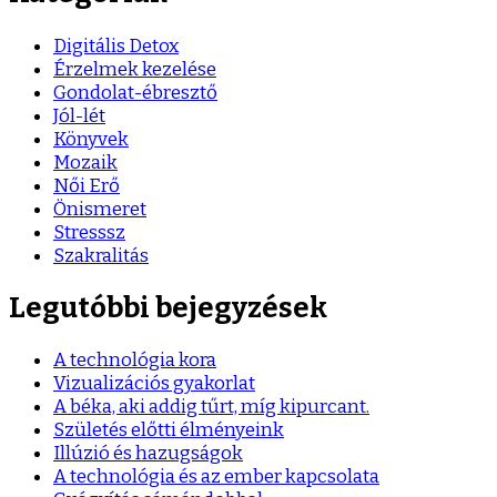
Digitális Detox
Érzelmek kezelése
Gondolat-ébresztő
Jól-lét
Könyvek
Mozaik
Női Erő
Önismeret
Stresssz
Szakralitás
Legutóbbi bejegyzések
A technológia kora
Vizualizációs gyakorlat
A béka, aki addig tűrt, míg kipurcant.
Születés előtti élményeink
Illúzió és hazugságok
A technológia és az ember kapcsolata