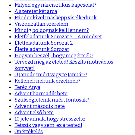
Milyen egy nárcisztikus kapcsolat?
A szeretet két arca
Mindenkivel másképp viselkedünk
Viszonzatlan szerelem
Mindig boldognak kell lennem?
Életfeladatunk Sorozat 3 – A mindset
Életfeladatunk Sorozat 2
Életfeladatunk Sorozat
Hogyan beszélj, hogy megértsék?
Tervezd meg az életed! Készíts motivációs
könyvet!
Ó Január, miért vagy te Január?!
Kellenek nekünk érzelmek?
Teréz Anya
Advent harmadik hete
Szükségleteink miért fontosak?
Advent második hete
Advent első hete
10 jele annak, hogy stresszelsz
Tetszik vagy sem: ez a tested!
Önértékelés