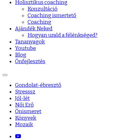
Holisztikus coaching
Konzultáció
Coaching ismertető
Coaching
Ajándék Neked
Hogyan urald a félénkséged?
Tananyagok
Youtube
Blog
Önfejlesztés
Gondolat-ébresztő
Stresssz
Jól-lét
Női Erő
Önismeret
Könyvek
Mozaik