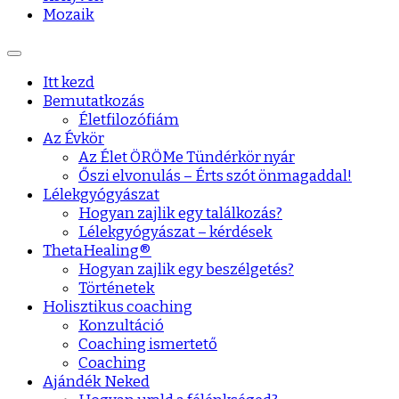
Mozaik
Itt kezd
Bemutatkozás
Életfilozófiám
Az Évkör
Az Élet ÖRÖMe Tündérkör nyár
Őszi elvonulás – Érts szót önmagaddal!
Lélekgyógyászat
Hogyan zajlik egy találkozás?
Lélekgyógyászat – kérdések
ThetaHealing®
Hogyan zajlik egy beszélgetés?
Történetek
Holisztikus coaching
Konzultáció
Coaching ismertető
Coaching
Ajándék Neked