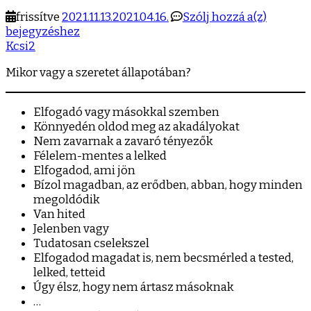
Mikor
frissítve
2021.11.13.
2021.04.16.
Szólj hozzá a(z)
vagy
bejegyzéshez
a
Kcsi2
szeretet
Mikor vagy a szeretet állapotában?
állapot
Elfogadó vagy másokkal szemben
Könnyedén oldod meg az akadályokat
Nem zavarnak a zavaró tényezők
Félelem-mentes a lelked
Elfogadod, ami jön
Bízol magadban, az erődben, abban, hogy minden
megoldódik
Van hited
Jelenben vagy
Tudatosan cselekszel
Elfogadod magadat is, nem becsmérled a tested,
lelked, tetteid
Úgy élsz, hogy nem ártasz másoknak
…