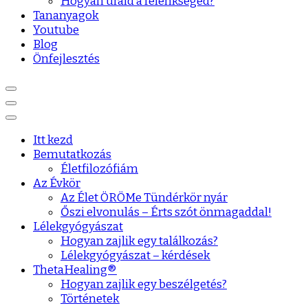
Hogyan urald a félénkséged?
Tananyagok
Youtube
Blog
Önfejlesztés
Itt kezd
Bemutatkozás
Életfilozófiám
Az Évkör
Az Élet ÖRÖMe Tündérkör nyár
Őszi elvonulás – Érts szót önmagaddal!
Lélekgyógyászat
Hogyan zajlik egy találkozás?
Lélekgyógyászat – kérdések
ThetaHealing®
Hogyan zajlik egy beszélgetés?
Történetek