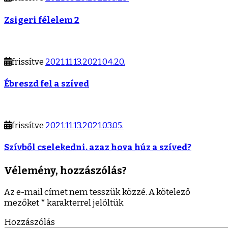
Zsigeri félelem 2
frissítve
2021.11.13.
2021.04.20.
Ébreszd fel a szíved
frissítve
2021.11.13.
2021.03.05.
Szívből cselekedni. azaz hova húz a szíved?
Vélemény, hozzászólás?
Az e-mail címet nem tesszük közzé.
A kötelező
mezőket
*
karakterrel jelöltük
Hozzászólás