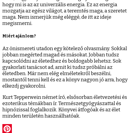
hogy mi is az az univerzális energia. Ez az energia
mozgatja az egész világot, a teremtés maga, a szeretet
maga. Nem ismerjük még eléggé, de itt az ideje
megismerni.
Miért ajánlom?
Az önismereti utadon egy kötelező olvasmány. Sokkal
jobban megérted magad és másokat. Jobban tudsz
kapcsolódni az életedhez és boldogabb lehetsz. Sok
gyakorlati tanácsot ad, amit ki tudsz próbálni az
életedben. Már nem elég elméletekről beszélni,
mostantól tenni kell és ez a könyv nagyon jó arra, hogy
elkezdj gyakorolni.
Kurt Tepperwein német író, elsősorban életvezetési és
ezoterikus témákban ír. Természetgyógyászattal és
hipnózissal foglalkozik. Könyvei átfogóak és az élet
minden területén használhatóak.