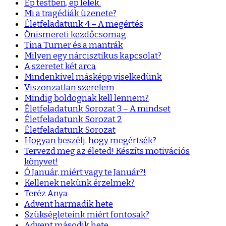
Ép testben, ép lélek.
Mi a tragédiák üzenete?
Életfeladatunk 4 – A megértés
Önismereti kezdőcsomag
Tina Turner és a mantrák
Milyen egy nárcisztikus kapcsolat?
A szeretet két arca
Mindenkivel másképp viselkedünk
Viszonzatlan szerelem
Mindig boldognak kell lennem?
Életfeladatunk Sorozat 3 – A mindset
Életfeladatunk Sorozat 2
Életfeladatunk Sorozat
Hogyan beszélj, hogy megértsék?
Tervezd meg az életed! Készíts motivációs
könyvet!
Ó Január, miért vagy te Január?!
Kellenek nekünk érzelmek?
Teréz Anya
Advent harmadik hete
Szükségleteink miért fontosak?
Advent második hete