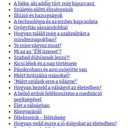
A béka, aki addig tűrt, míg kipurcant.
Születés előtti élményeink
Illúzió és hazugságok
A technológia és az ember kapcsolata
Gyógyítás sámándobbal
Hogyan találd meg a szakralitást a
mindennapokban?
Te mire vágysz most?
Mi az az “ÉN üzenet”?
Szabad dühösnek lenni?!
Kicsi lélek és a nap története
Pánikroham és ami mögötte van
Miért kritizálsz másokat?
“Miért szüljek erre a világra?”
Hogyan kezeld a válságot az életedben?
A belső erőnk felébresztése a meditáció
segítségével
Élet a válságban
Könyvajánló
Félelmeink – félénkség
Hogyan vedd észre a jó dolgokat az életedben?