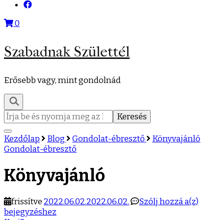
0
Szabadnak Születtél
Erősebb vagy, mint gondolnád
Keresés:
Kezdőlap
Blog
Gondolat-ébresztő
Könyvajánló
Gondolat-ébresztő
Könyvajánló
Könyv
frissítve
2022.06.02.
2022.06.02.
Szólj hozzá a(z)
bejegyzéshez