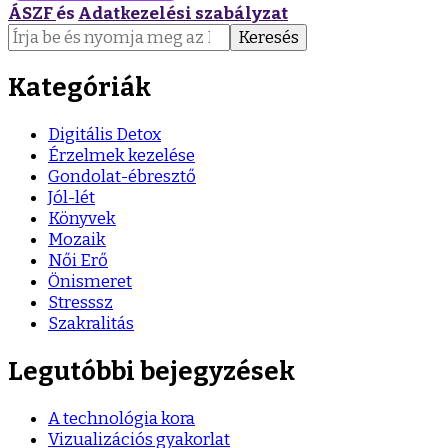
ÁSZF
és
Adatkezelési szabályzat
Keresés:
Kategóriák
Digitális Detox
Érzelmek kezelése
Gondolat-ébresztő
Jól-lét
Könyvek
Mozaik
Női Erő
Önismeret
Stresssz
Szakralitás
Legutóbbi bejegyzések
A technológia kora
Vizualizációs gyakorlat