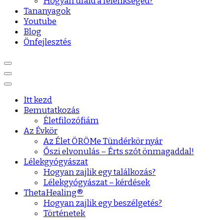
Hogyan urald a félénkséged?
Tananyagok
Youtube
Blog
Önfejlesztés
Itt kezd
Bemutatkozás
Életfilozófiám
Az Évkör
Az Élet ÖRÖMe Tündérkör nyár
Őszi elvonulás – Érts szót önmagaddal!
Lélekgyógyászat
Hogyan zajlik egy találkozás?
Lélekgyógyászat – kérdések
ThetaHealing®
Hogyan zajlik egy beszélgetés?
Történetek