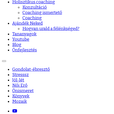
Holisztikus coaching
Konzultáció
Coaching ismertető
Coaching
Ajándék Neked
Hogyan urald a félénkséged?
Tananyagok
Youtube
Blog
Önfejlesztés
Gondolat-ébresztő
Stresssz
Jól-lét
Női Erő
Önismeret
Könyvek
Mozaik