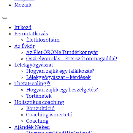
Mozaik
Itt kezd
Bemutatkozás
Életfilozófiám
Az Évkör
Az Élet ÖRÖMe Tündérkör nyár
Őszi elvonulás – Érts szót önmagaddal!
Lélekgyógyászat
Hogyan zajlik egy találkozás?
Lélekgyógyászat – kérdések
ThetaHealing®
Hogyan zajlik egy beszélgetés?
Történetek
Holisztikus coaching
Konzultáció
Coaching ismertető
Coaching
Ajándék Neked