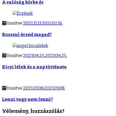
A valóság körbe ér
frissítve
2021.11.13.
2021.02.16.
Rosszul érzed magad?
frissítve
2023.04.25.
2023.04.25.
Kicsi lélek és a nap története
frissítve
2021.03.08.
2021.03.08.
Lenni vagy nem lenni?
Vélemény, hozzászólás?