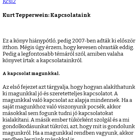
Kcsi2
Kurt Tepperwein: Kapcsolataink
Ez a könyv hiánypótló, pedig 2007-ben adták ki először
itthon. Mégis úgy érzem, hogy kevesen olvasták eddig.
Pedig a legfontosabb témáról szól, amiben valaha
könyvet írtak: a kapcsolatainkról.
A kapcsolat magunkkal.
Az első fejezet azt tárgyalja, hogy hogyan alakíthatunk
ki magunkkal jó és szeretetteljes kapcsolatot. A
magunkkal való kapcsolat az alapja mindennek. Ha a
saját magunkhoz való viszonyunk pocsék, akkor
másokkal sem fogunk tudni jó kapcsolatokat
kialakítani. A másik ember tükörként szolgál és a mi
gondolkodásunkat tükrözi, azt, hogy mit is gondolunk
magunkról. Ha a magunkkal rendben vagyunk, akkor
rendben leszünk másokkal is.