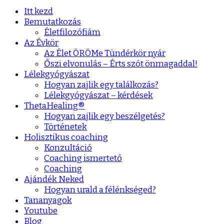
Itt kezd
Bemutatkozás
Életfilozófiám
Az Évkör
Az Élet ÖRÖMe Tündérkör nyár
Őszi elvonulás – Érts szót önmagaddal!
Lélekgyógyászat
Hogyan zajlik egy találkozás?
Lélekgyógyászat – kérdések
ThetaHealing®
Hogyan zajlik egy beszélgetés?
Történetek
Holisztikus coaching
Konzultáció
Coaching ismertető
Coaching
Ajándék Neked
Hogyan urald a félénkséged?
Tananyagok
Youtube
Blog