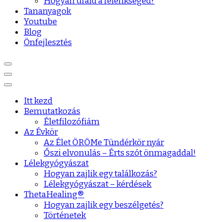
Hogyan urald a félénkséged?
Tananyagok
Youtube
Blog
Önfejlesztés
Itt kezd
Bemutatkozás
Életfilozófiám
Az Évkör
Az Élet ÖRÖMe Tündérkör nyár
Őszi elvonulás – Érts szót önmagaddal!
Lélekgyógyászat
Hogyan zajlik egy találkozás?
Lélekgyógyászat – kérdések
ThetaHealing®
Hogyan zajlik egy beszélgetés?
Történetek