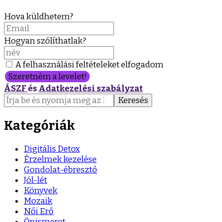
Hova küldhetem?
Hogyan szólíthatlak?
A felhasználási feltételeket elfogadom
Szeretném a levelet!
ÁSZF
és
Adatkezelési szabályzat
Keresés:
Kategóriák
Digitális Detox
Érzelmek kezelése
Gondolat-ébresztő
Jól-lét
Könyvek
Mozaik
Női Erő
Önismeret