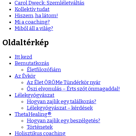
Carol Dweck: Szemléletváltás
Kollektív tudat
Hiszem, ha látom!
Mi a coaching?
Miből áll a világ?
Oldaltérkép
Itt kezd
Bemutatkozás
Életfilozófiám
Az Évkör
Az Élet ÖRÖMe Tündérkör nyár
Őszi elvonulás – Érts szót önmagaddal!
Lélekgyógyászat
Hogyan zajlik egy találkozás?
Lélekgyógyászat – kérdések
ThetaHealing®
Hogyan zajlik egy beszélgetés?
Történetek
Holisztikus coaching