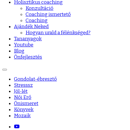
Holisztikus coaching
Konzultáció
Coaching ismertető
Coaching
Ajándék Neked
Hogyan urald a félénkséged?
Tananyagok
Youtube
Blog
Önfejlesztés
Gondolat-ébresztő
Stresssz
Jól-lét
Női Erő
Önismeret
Könyvek
Mozaik