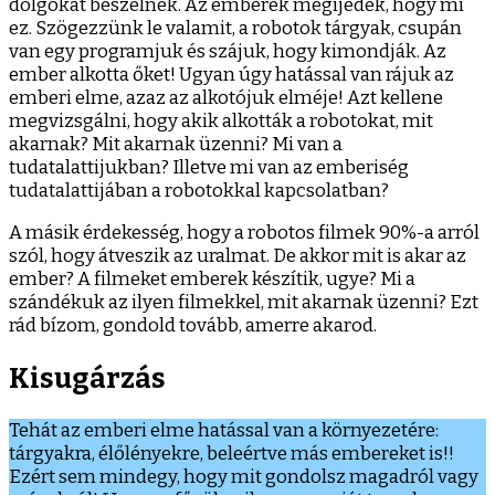
dolgokat beszélnek. Az emberek megijedek, hogy mi
ez. Szögezzünk le valamit, a robotok tárgyak, csupán
van egy programjuk és szájuk, hogy kimondják. Az
ember alkotta őket! Ugyan úgy hatással van rájuk az
emberi elme, azaz az alkotójuk elméje! Azt kellene
megvizsgálni, hogy akik alkották a robotokat, mit
akarnak? Mit akarnak üzenni? Mi van a
tudatalattijukban? Illetve mi van az emberiség
tudatalattijában a robotokkal kapcsolatban?
A másik érdekesség, hogy a robotos filmek 90%-a arról
szól, hogy átveszik az uralmat. De akkor mit is akar az
ember? A filmeket emberek készítik, ugye? Mi a
szándékuk az ilyen filmekkel, mit akarnak üzenni? Ezt
rád bízom, gondold tovább, amerre akarod.
Kisugárzás
Tehát az emberi elme hatással van a környezetére:
tárgyakra, élőlényekre, beleértve más embereket is!!
Ezért sem mindegy, hogy mit gondolsz magadról vagy