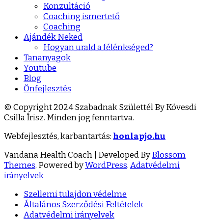
Konzultáció
Coaching ismertető
Coaching
Ajándék Neked
Hogyan urald a félénkséged?
Tananyagok
Youtube
Blog
Önfejlesztés
© Copyright 2024 Szabadnak Születtél By Kövesdi
Csilla Írisz. Minden jog fenntartva.
Webfejlesztés, karbantartás:
honlapjo.hu
Vandana Health Coach | Developed By
Blossom
Themes
. Powered by
WordPress
.
Adatvédelmi
irányelvek
Szellemi tulajdon védelme
Általános Szerződési Feltételek
Adatvédelmi irányelvek