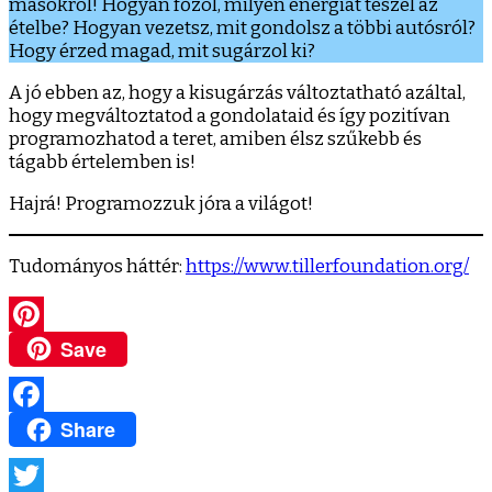
másokról! Hogyan főzöl, milyen energiát teszel az
ételbe? Hogyan vezetsz, mit gondolsz a többi autósról?
Hogy érzed magad, mit sugárzol ki?
A jó ebben az, hogy a kisugárzás változtatható azáltal,
hogy megváltoztatod a gondolataid és így pozitívan
programozhatod a teret, amiben élsz szűkebb és
tágabb értelemben is!
Hajrá! Programozzuk jóra a világot!
Tudományos háttér:
https://www.tillerfoundation.org/
Save
Pinterest
Share
Facebook