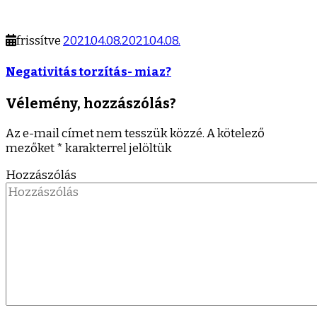
frissítve
2021.04.08.
2021.04.08.
Negativitás torzítás- miaz?
Vélemény, hozzászólás?
Az e-mail címet nem tesszük közzé.
A kötelező
mezőket
*
karakterrel jelöltük
Hozzászólás