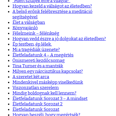
“Miért szüljek erre a világra?”
Hogyan kezeld a válságot az életedben?
A belső erőnk felébresztése a meditáció
segítségével
Élet a válságban
Könyvajánló
Félelmeink – félénkség
Hogyan vedd észre a jó dolgokat az életedben?
Ép testben, ép lélek.
Mi a tragédiák üzenete?
Életfeladatunk 4 – A megértés
Önismereti kezdőcsomag
Tina Turner és a mantrák
Milyen egy nárcisztikus kapcsolat?
A szeretet két arca
Mindenkivel másképp viselkedünk
Viszonzatlan szerelem
Mindig boldognak kell lennem?
Életfeladatunk Sorozat 3 – A mindset
Életfeladatunk Sorozat 2
Életfeladatunk Sorozat
Hogyan beszélj, hogy megértsék?