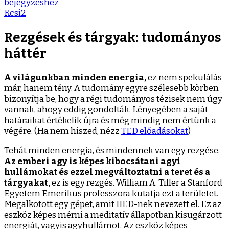
és
bejegyzéshez
tárgyak
Kcsi2
Rezgések és tárgyak: tudományos
háttér
A világunkban minden energia,
ez nem spekulálás
már, hanem tény. A tudomány egyre szélesebb körben
bizonyítja be, hogy a régi tudományos tézisek nem úgy
vannak, ahogy eddig gondolták. Lényegében a saját
határaikat értékelik újra és még mindig nem értünk a
végére. (Ha nem hiszed, nézz
TED előadásokat
)
Tehát minden energia, és mindennek van egy rezgése.
Az emberi agy is képes kibocsátani agyi
hullámokat és ezzel megváltoztatni a teret és a
tárgyakat,
ez is egy rezgés. William A. Tiller a Stanford
Egyetem Emerikus professzora kutatja ezt a területet.
Megalkotott egy gépet, amit IIED-nek nevezett el. Ez az
eszköz képes mérni a meditatív állapotban kisugárzott
energiát, vagyis agyhullámot. Az eszköz képes