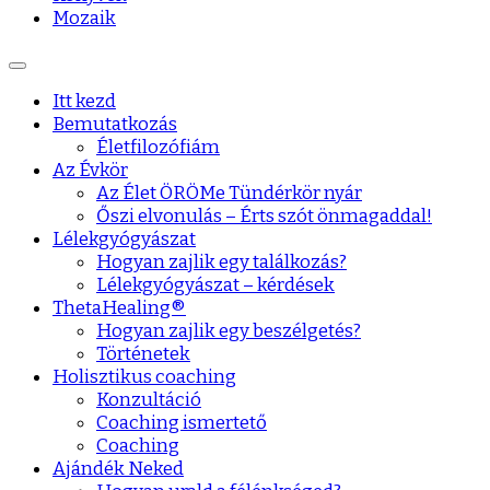
Mozaik
Itt kezd
Bemutatkozás
Életfilozófiám
Az Évkör
Az Élet ÖRÖMe Tündérkör nyár
Őszi elvonulás – Érts szót önmagaddal!
Lélekgyógyászat
Hogyan zajlik egy találkozás?
Lélekgyógyászat – kérdések
ThetaHealing®
Hogyan zajlik egy beszélgetés?
Történetek
Holisztikus coaching
Konzultáció
Coaching ismertető
Coaching
Ajándék Neked