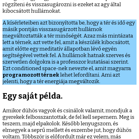
rögzíteni és visszasugározni is ezeket az agy által
kibocsátott hullámokat.
A kísérleteiben azt bizonyította be, hogy a tér és idő egy
másik pontján visszasugárzott hullámok
megváltoztatták a tér minőségét. Azaz más mintázata
lett a térnek, azt vette fel, amit a készülék kibocsátott,
amit előtte egy meditatív állapotban lévő egyén
segítségével vettek fel. A hullámok hatnak szerves és
szervetlen dolgokra is a professzor kutatásai szerint.
Ezt conditioned space-nek nevezte el, amit magyarra
programozott térnek
lehet lefordítani. Ami azt
jelenti, hogy a tér energiája megváltozik.
Egy saját példa.
Amikor dühös vagyok és csinálok valamit, mondjuk a
gyerekek felbosszantottak, de fel kell sepernem. Meg is
teszem, majd elpakolok. Később lenyugszom, és
elmegyek a seprű mellett és eszembe jut, hogy dühös
voltam. Többször is előfordult már ez velem, más