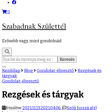
0
Szabadnak Születtél
Erősebb vagy, mint gondolnád
Keresés:
Kezdőlap
Blog
Gondolat-ébresztő
Rezgések és
tárgyak
Gondolat-ébresztő
Rezgések és tárgyak
Rezgés
frissítve
2021.11.13.
2021.04.06.
Szólj hozzá a(z)