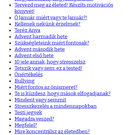
Tervezd meg az életed! Készíts motivációs
könyvet!
Ó Január, miért vagy te Január?!
Kellenek nekünk érzelmek?
Teréz Anya
Advent harmadik hete
Szükségleteink miért fontosak?
Advent második hete
Advent első hete
10 jele annak, hogy stresszelsz
Tetszik vagy sem: ez a tested!
Önértékelés
Bullying
Miért fontos az önismeret?
Te is küzdesz, hogy mások elfogadjanak?
Mindent vagy semmit
Stresszkezelés a mindennapokban
Testi jegyek
Magadra veszed?
Megfelel?
Mire koncentrálsz az életedben?