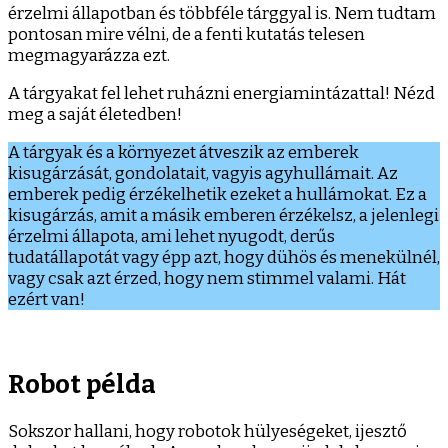
érzelmi állapotban és többféle tárggyal is. Nem tudtam
pontosan mire vélni, de a fenti kutatás telesen
megmagyarázza ezt.
A tárgyakat fel lehet ruházni energiamintázattal! Nézd
meg a saját életedben!
A tárgyak és a környezet átveszik az emberek
kisugárzását, gondolatait, vagyis agyhullámait. Az
emberek pedig érzékelhetik ezeket a hullámokat. Ez a
kisugárzás, amit a másik emberen érzékelsz, a jelenlegi
érzelmi állapota, ami lehet nyugodt, derűs
tudatállapotát vagy épp azt, hogy dühös és menekülnél,
vagy csak azt érzed, hogy nem stimmel valami. Hát
ezért van!
Robot példa
Sokszor hallani, hogy robotok hülyeségeket, ijesztő