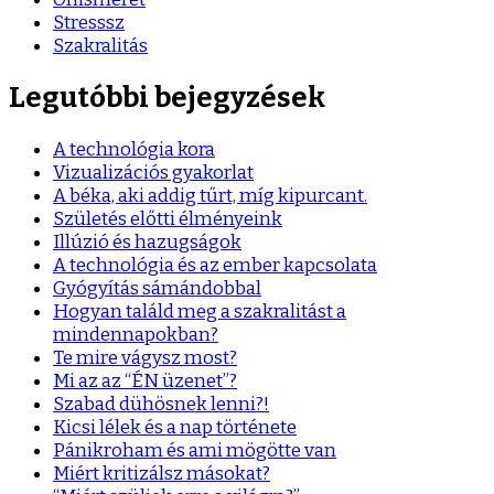
Stresssz
Szakralitás
Legutóbbi bejegyzések
A technológia kora
Vizualizációs gyakorlat
A béka, aki addig tűrt, míg kipurcant.
Születés előtti élményeink
Illúzió és hazugságok
A technológia és az ember kapcsolata
Gyógyítás sámándobbal
Hogyan találd meg a szakralitást a
mindennapokban?
Te mire vágysz most?
Mi az az “ÉN üzenet”?
Szabad dühösnek lenni?!
Kicsi lélek és a nap története
Pánikroham és ami mögötte van
Miért kritizálsz másokat?