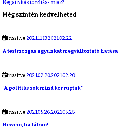
Negativitás torzítás- miaz?
Még szintén kedvelheted
frissítve
2021.11.13.
2021.02.22.
A testmozgás agyunkat megváltoztató hatása
frissítve
2021.02.20.
2021.02.20.
“A politikusok mind korruptak”
frissítve
2021.05.26.
2021.05.26.
Hiszem, ha látom!